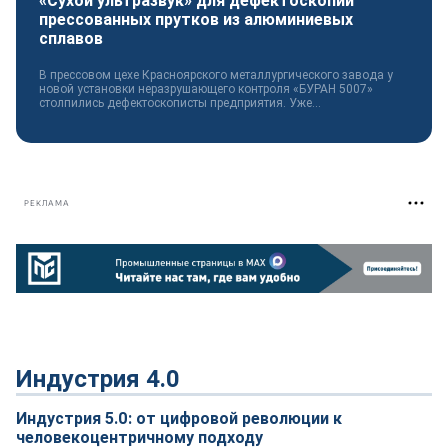
«Сухой ультразвук» для дефектоскопии
прессованных прутков из алюминиевых
сплавов
В прессовом цехе Красноярского металлургического завода у
новой установки неразрушающего контроля «БУРАН 5007»
столпились дефектоскописты предприятия. Уже...
РЕКЛАМА
Индустрия 4.0
Индустрия 5.0: от цифровой революции к
человекоцентричному подходу