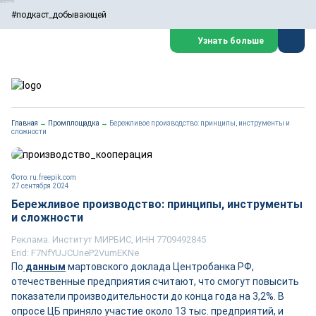
#подкаст_добывающей
Узнать больше
Главная
→
Промплощадка
→
Бережливое производство: принципы, инструменты и
сложности
Фото: ru.freepik.com
27 сентября 2024
Бережливое производство: принципы, инструменты
и сложности
Реклама. Институт МИРБИС, ИНН 7709492845
Erid: F7NfYUJCUneP2VumEKNe
По
данным
мартовского доклада Центробанка РФ,
отечественные предприятия считают, что смогут повысить
показатели производительности до конца года на 3,2%. В
опросе ЦБ приняло участие около 13 тыс. предприятий, и