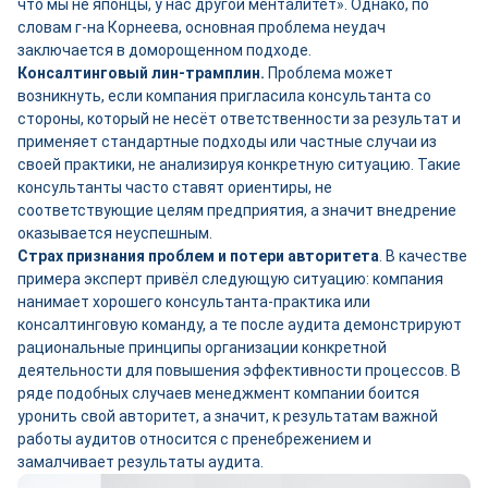
что мы не японцы, у нас другой менталитет». Однако, по
словам г-на Корнеева, основная проблема неудач
заключается в доморощенном подходе.
Консалтинговый лин-трамплин.
Проблема может
возникнуть, если компания пригласила консультанта со
стороны, который не несёт ответственности за результат и
применяет стандартные подходы или частные случаи из
своей практики, не анализируя конкретную ситуацию. Такие
консультанты часто ставят ориентиры, не
соответствующие целям предприятия, а значит внедрение
оказывается неуспешным.
Страх признания проблем и потери авторитета
. В качестве
примера эксперт привёл следующую ситуацию: компания
нанимает хорошего консультанта-практика или
консалтинговую команду, а те после аудита демонстрируют
рациональные принципы организации конкретной
деятельности для повышения эффективности процессов. В
ряде подобных случаев менеджмент компании боится
уронить свой авторитет, а значит, к результатам важной
работы аудитов относится с пренебрежением и
замалчивает результаты аудита.