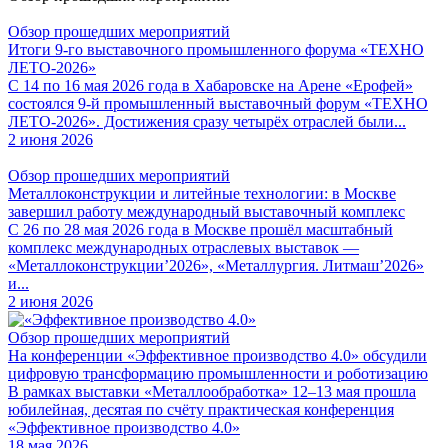
Обзор прошедших мероприятий
Итоги 9-го выставочного промышленного форума «ТЕХНО
ЛЕТО-2026»
С 14 по 16 мая 2026 года в Хабаровске на Арене «Ерофей»
состоялся 9-й промышленный выставочный форум «ТЕХНО
ЛЕТО-2026». Достижения сразу четырёх отраслей были...
2 июня 2026
Обзор прошедших мероприятий
Металлоконструкции и литейные технологии: в Москве
завершил работу международный выставочный комплекс
С 26 по 28 мая 2026 года в Москве прошёл масштабный
комплекс международных отраслевых выставок —
«Металлоконструкции’2026», «Металлургия. Литмаш’2026»
и...
2 июня 2026
Обзор прошедших мероприятий
На конференции «Эффективное производство 4.0» обсудили
цифровую трансформацию промышленности и роботизацию
В рамках выставки «Металлообработка» 12–13 мая прошла
юбилейная, десятая по счёту практическая конференция
«Эффективное производство 4.0»
18 мая 2026