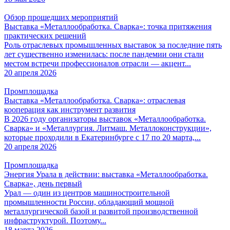
Обзор прошедших мероприятий
Выставка «Металлообработка. Сварка»: точка притяжения
практических решений
Роль отраслевых промышленных выставок за последние пять
лет существенно изменилась: после пандемии они стали
местом встречи профессионалов отрасли — акцент...
20 апреля 2026
Промплощадка
Выставка «Металлообработка. Сварка»: отраслевая
кооперация как инструмент развития
В 2026 году организаторы выставок «Металлообработка.
Сварка» и «Металлургия. Литмаш. Металлоконструкции»,
которые проходили в Екатеринбурге с 17 по 20 марта,...
20 апреля 2026
Промплощадка
Энергия Урала в действии: выставка «Металлообработка.
Сварка», день первый
Урал — один из центров машиностроительной
промышленности России, обладающий мощной
металлургической базой и развитой производственной
инфраструктурой. Поэтому...
18 марта 2026