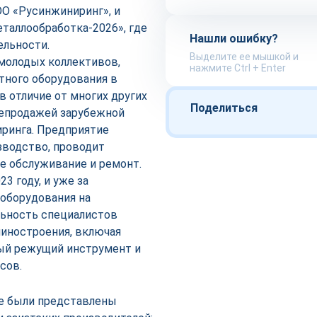
ОО «Русинжиниринг», и
таллообработка-2026», где
Нашли ошибку?
ельности.
Выделите ее мышкой и
молодых коллективов,
нажмите Ctrl + Enter
тного оборудования в
в отличие от многих других
Поделиться
ерепродажей зарубежной
иринга. Предприятие
зводство, проводит
ое обслуживание и ремонт.
3 году, и уже за
 оборудования на
льность специалистов
иностроения, включая
ый режущий инструмент и
сов.
е были представлены