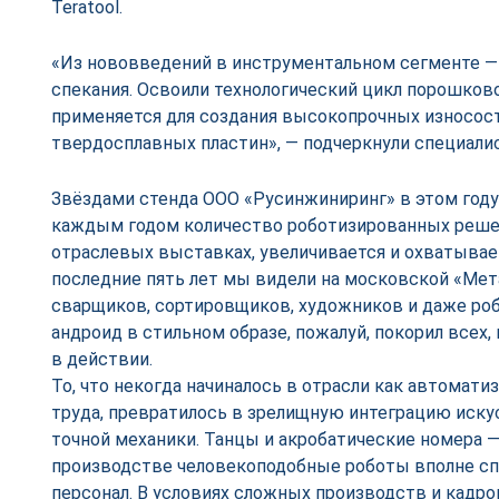
Teratool.
«Из нововведений в инструментальном сегменте —
спекания. Освоили технологический цикл порошков
применяется для создания высокопрочных износост
твердосплавных пластин», — подчеркнули специали
Звёздами стенда ООО «Русинжиниринг» в этом году
каждым годом количество роботизированных реше
отраслевых выставках, увеличивается и охватывает
последние пять лет мы видели на московской «Мет
сварщиков, сортировщиков, художников и даже ро
андроид в стильном образе, пожалуй, покорил всех,
в действии.
То, что некогда начиналось в отрасли как автомат
труда, превратилось в зрелищную интеграцию иску
точной механики. Танцы и акробатические номера — 
производстве человекоподобные роботы вполне сп
персонал. В условиях сложных производств и кадр