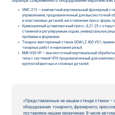
образцы современного оборудования европейских и
VMC-215 — компактный вертикальный фрезерный ст
управлением, предназначенный для высокоточной о
и пластиковых деталей, изготовления пресс-форм, г
Кривошипный штамповочный пресс JL21-25 с откры
станиной и регулируемым ходом, универсальное реше
пробивки и формовки.
Токарно-винторезный станок GDW LZ 400 VS1, приме
токарных работ и нарезания резьб.
KMU 650 VP — высокоточный вертикальный обрабат
типа с системой ЧПУ, предназначенный для комплекс
крупногабаритных и сложных деталей.
«Представленные на нашем стенде станки — 
оборудования: токарного, фрезерного, прессо
поставляем нашим заказчикам. В числе авто