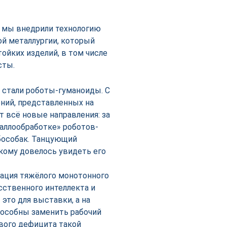
 мы внедрили технологию
ой металлургии, который
ойких изделий, в том числе
сты.
 стали роботы-гуманоиды. С
ний, представленных на
 всё новые направления: за
аллообработке» роботов-
бособак. Танцующий
 кому довелось увидеть его
изация тяжёлого монотонного
сственного интеллекта и
это для выставки, а на
особны заменить рабочий
ового дефицита такой