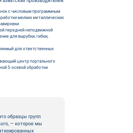
 азиатских производителей:
анок с числовым программным
бработки мелких металлических
равировки.
той передней неподвижной
ние для вырубки, гибки,
няемый для ответственных
ывающий центр портального
ной 5-осевой обработки
это образцы групп
вого, — которое мы
матизированных