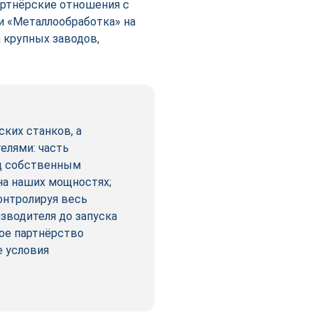
ртнёрские отношения с
и «Металлообработка» на
 крупных заводов,
ких станков, а
елями: часть
од собственным
 на наших мощностях;
онтролируя весь
зводителя до запуска
ное партнёрство
е условия