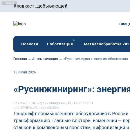
#подкаст_добывающей
erid: F7NfYUJCUneTVxVUwxTu
Спец
Новости
Роботизация
Металлообработка 202
Главная
→
Автоматизация
→
«Русинжиниринг»: энергия обновления
16 июня 2026
«Русинжиниринг»: энерги
Реклама. ООО «Русинжиниринг», ИНН 4501199151
erid: F7NfYUJCUneVcxCK284a
Ландшафт промышленного оборудования в России
трансформацию. Главные векторы изменений — пер
станков к комплексным проектам, цифровизации и