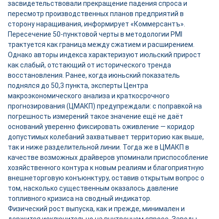
засвидетельствовали прекращение падения спроса и
пересмотр производственных планов предприятий в
сторону наращивания, информирует «Коммерсантъ».
Пересечение 50-пунктовой черты в методологии PMI
трактуется как граница между сжатием и расширением.
Однако авторы индекса характеризуют июльский прирост
как слабый, отстающий от исторического тренда
восстановления. Ранее, когда июньский показатель
поднялся до 50,3 пункта, эксперты Центра
макроэкономического анализа и краткосрочного
прогнозирования (ЦМАКП) предупреждали: с поправкой на
погрешность измерений такое значение ещё не даёт
оснований уверенно фиксировать оживление — коридор
допустимых колебаний захватывает территорию как выше,
так и ниже разделительной линии. Тогда же в ЦМАКП в
качестве возможных драйверов упоминали приспособление
хозяйственного контура к новым реалиям и благоприятную
внешнеторговую конъюнктуру, оставив открытым вопрос о
том, насколько существенным оказалось давление
топливного кризиса на сводный индикатор.
Физический рост выпуска, как и прежде, минимален и