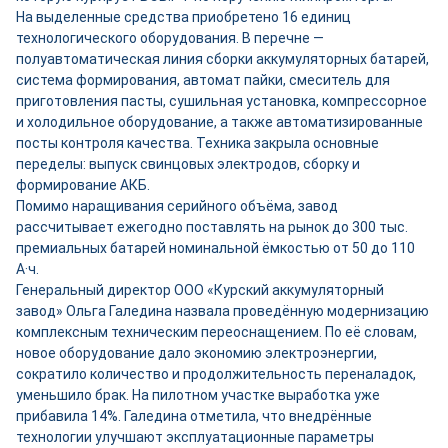
На выделенные средства приобретено 16 единиц
технологического оборудования. В перечне —
полуавтоматическая линия сборки аккумуляторных батарей,
система формирования, автомат пайки, смеситель для
приготовления пасты, сушильная установка, компрессорное
и холодильное оборудование, а также автоматизированные
посты контроля качества. Техника закрыла основные
переделы: выпуск свинцовых электродов, сборку и
формирование АКБ.
Помимо наращивания серийного объёма, завод
рассчитывает ежегодно поставлять на рынок до 300 тыс.
премиальных батарей номинальной ёмкостью от 50 до 110
А·ч.
Генеральный директор ООО «Курский аккумуляторный
завод» Ольга Галедина назвала проведённую модернизацию
комплексным техническим переоснащением. По её словам,
новое оборудование дало экономию электроэнергии,
сократило количество и продолжительность переналадок,
уменьшило брак. На пилотном участке выработка уже
прибавила 14%. Галедина отметила, что внедрённые
технологии улучшают эксплуатационные параметры