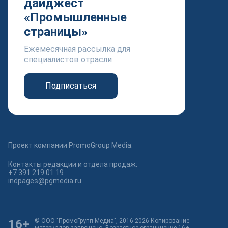
дайджест
«Промышленные
страницы»
Ежемесячная рассылка для
специалистов отрасли
Подписаться
Проект компании PromoGroup Media.
Контакты редакции и отдела продаж:
+7 391 219 01 19
indpages@pgmedia.ru
16+
© ООО "ПромоГрупп Медиа", 2016-2026 Копирование