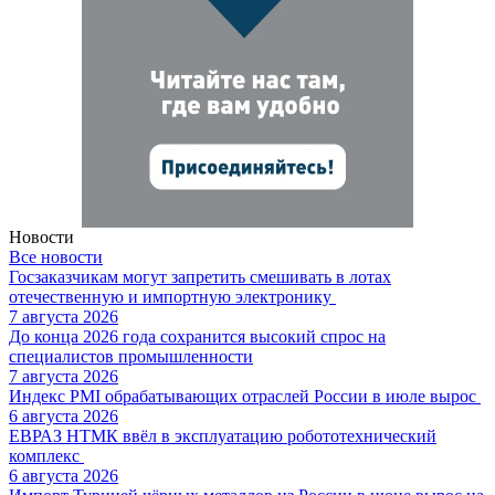
Новости
Все новости
Госзаказчикам могут запретить смешивать в лотах
отечественную и импортную электронику
7 августа 2026
До конца 2026 года сохранится высокий спрос на
специалистов промышленности
7 августа 2026
Индекс PMI обрабатывающих отраслей России в июле вырос
6 августа 2026
ЕВРАЗ НТМК ввёл в эксплуатацию робототехнический
комплекс
6 августа 2026