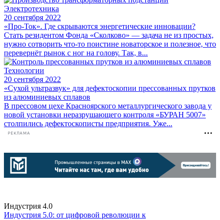
Электротехника
20 сентября 2022
«Про-Ток». Где скрываются энергетические инновации?
Стать резидентом Фонда «Сколково» — задача не из простых,
нужно сотворить что-то поистине новаторское и полезное, что
перевернёт рынок с ног на голову. Так, в...
Технологии
20 сентября 2022
«Сухой ультразвук» для дефектоскопии прессованных прутков
из алюминиевых сплавов
В прессовом цехе Красноярского металлургического завода у
новой установки неразрушающего контроля «БУРАН 5007»
столпились дефектоскописты предприятия. Уже...
РЕКЛАМА
Индустрия 4.0
Индустрия 5.0: от цифровой революции к