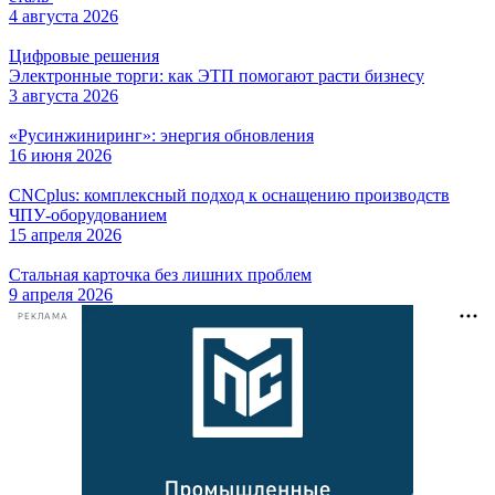
4 августа 2026
Цифровые решения
Электронные торги: как ЭТП помогают расти бизнесу
3 августа 2026
«Русинжиниринг»: энергия обновления
16 июня 2026
CNCplus: комплексный подход к оснащению производств
ЧПУ-оборудованием
15 апреля 2026
Стальная карточка без лишних проблем
9 апреля 2026
РЕКЛАМА