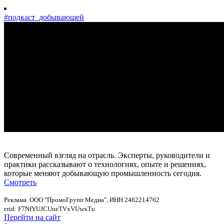
#подкаст_добывающей
Современный взгляд на отрасль. Эксперты, руководители и
практики рассказывают о технологиях, опыте и решениях,
которые меняют добывающую промышленность сегодня.
Смотреть
Реклама. ООО "ПромоГрупп Медиа", ИНН 2462214762
erid: F7NfYUJCUneTVxVUwxTu
Перейти на сайт