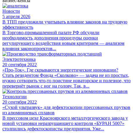
Бизнес-кейсы
Новости
5 апреля 2026
В ТПП предложили учитывать влияние законов на трудовую
эффективность
В Торгово-промышленной палате РФ обсудили
необходимость дополнения процедуры оценки
регулирующего воздействия новым критерием — анализом
влияния законопроектов...
Электротехника
20 сентября 2022
«Про-Ток». Где скрываются энергетические инновации?
Стать резидентом Фонда «Сколково» — задача не из простых,
нужно сотворить что-то поистине новаторское и полезное, что
перевернёт рынок с ног на голову. Так, в...
Технологии
20 сентября 2022
«Сухой ультразвук» для дефектоскопии прессованных прутков
из алюминиевых сплавов
В прессовом цехе Красноярского металлургического завода у
новой установки неразрушающего контроля «БУРАН 5007»
столпились дефектоскописты предприятия. Уже...