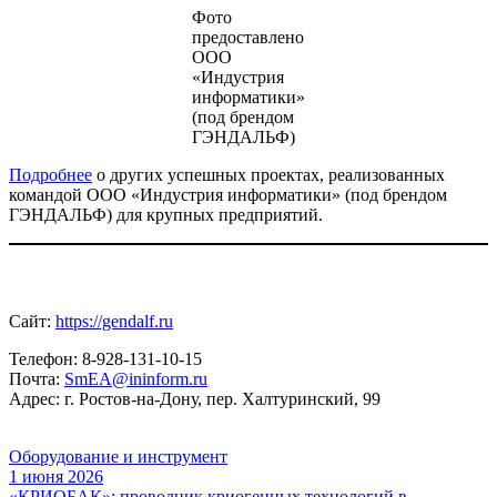
Фото
предоставлено
ООО
«Индустрия
информатики»
(под брендом
ГЭНДАЛЬФ)
Подробнее
о других успешных проектах, реализованных
командой ООО «Индустрия информатики» (под брендом
ГЭНДАЛЬФ) для крупных предприятий.
Сайт:
https://gendalf.ru
Телефон: 8-928-131-10-15
Почта:
SmEA@ininform.ru
Адрес: г. Ростов-на-Дону, пер. Халтуринский, 99
Оборудование и инструмент
1 июня 2026
«КРИОБАК»: проводник криогенных технологий в