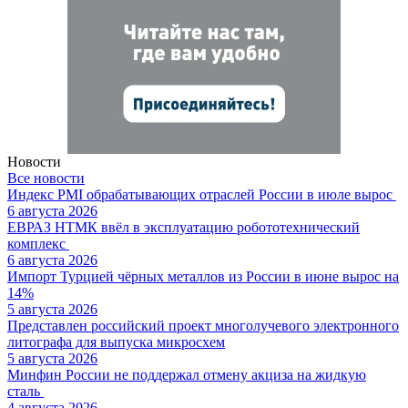
Новости
Все новости
Индекс PMI обрабатывающих отраслей России в июле вырос
6 августа 2026
ЕВРАЗ НТМК ввёл в эксплуатацию робототехнический
комплекс
6 августа 2026
Импорт Турцией чёрных металлов из России в июне вырос на
14%
5 августа 2026
Представлен российский проект многолучевого электронного
литографа для выпуска микросхем
5 августа 2026
Минфин России не поддержал отмену акциза на жидкую
сталь
4 августа 2026