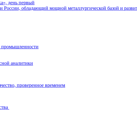
ка», день первый
 России, обладающий мощной металлургической базой и развито
ссной аналитики
ачество, проверенное временем
ства