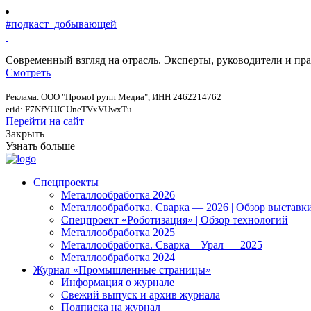
#подкаст_добывающей
Современный взгляд на отрасль. Эксперты, руководители и п
Смотреть
Реклама. ООО "ПромоГрупп Медиа", ИНН 2462214762
erid: F7NfYUJCUneTVxVUwxTu
Перейти на сайт
Закрыть
Узнать больше
Спецпроекты
Металлообработка 2026
Металлообработка. Сварка — 2026 | Обзор выставк
Спецпроект «Роботизация» | Обзор технологий
Металлообработка 2025
Металлообработка. Сварка – Урал — 2025
Металлообработка 2024
Журнал «Промышленные страницы»
Информация о журнале
Свежий выпуск и архив журнала
Подписка на журнал