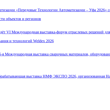
изации «Передовые Технологии Автоматизации – Уфа 2026» состо
и объектов и регионов
йдёт VI Международная выставка-форум отраслевых решений д
ания и технологий Weldex 2026
25-я Международная выставка сварочных материалов, оборудовани
обрабатывающая выставка НМФ ЭКСПО 2026, организованная На