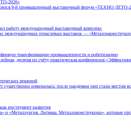
ЕТО-2026»
остоялся 9-й промышленный выставочный форум «ТЕХНО ЛЕТО-202
шил работу международный выставочный комплекс
екс международных отраслевых выставок — «Металлоконструкции
цифровую трансформацию промышленности и роботизацию
ейная, десятая по счёту практическая конференция «Эффективн
ктических решений
т существенно изменилась: после пандемии они стали местом вс
 как инструмент развития
» и «Металлургия. Литмаш. Металлоконструкции», которые прохо