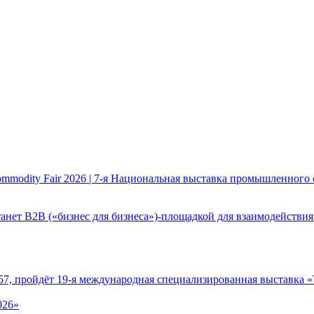
mmodity Fair 2026 | 7-я Национальная выставка промышленного 
анет B2B («бизнес для бизнеса»)-площадкой для взаимодействия 
№57, пройдёт 19-я международная специализированная выставка «
026»