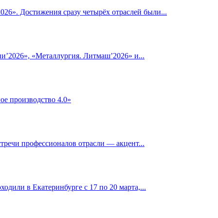
6». Достижения сразу четырёх отраслей были...
’2026», «Металлургия. Литмаш’2026» и...
ое производство 4.0»
тречи профессионалов отрасли — акцент...
дили в Екатеринбурге с 17 по 20 марта,...