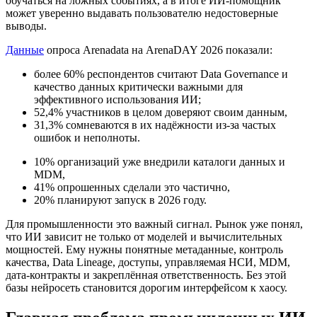
обучаться на ложных событиях, а в итоге ИИ-помощник
может уверенно выдавать пользователю недостоверные
выводы.
Данные
опроса Arenadata на ArenaDAY 2026 показали:
более 60% респондентов считают Data Governance и
качество данных критически важными для
эффективного использования ИИ;
52,4% участников в целом доверяют своим данным,
31,3% сомневаются в их надёжности из-за частых
ошибок и неполноты.
10% организаций уже внедрили каталоги данных и
MDM,
41% опрошенных сделали это частично,
20% планируют запуск в 2026 году.
Для промышленности это важный сигнал. Рынок уже понял,
что ИИ зависит не только от моделей и вычислительных
мощностей. Ему нужны понятные метаданные, контроль
качества, Data Lineage, доступы, управляемая НСИ, MDM,
дата-контракты и закреплённая ответственность. Без этой
базы нейросеть становится дорогим интерфейсом к хаосу.