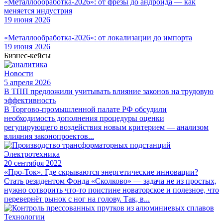
«Металлообработка-2026»: от фрезы до андроида — как
меняется индустрия
19 июня 2026
«Металлообработка-2026»: от локализации до импорта
19 июня 2026
Бизнес-кейсы
Новости
5 апреля 2026
В ТПП предложили учитывать влияние законов на трудовую
эффективность
В Торгово-промышленной палате РФ обсудили
необходимость дополнения процедуры оценки
регулирующего воздействия новым критерием — анализом
влияния законопроектов...
Электротехника
20 сентября 2022
«Про-Ток». Где скрываются энергетические инновации?
Стать резидентом Фонда «Сколково» — задача не из простых,
нужно сотворить что-то поистине новаторское и полезное, что
перевернёт рынок с ног на голову. Так, в...
Технологии