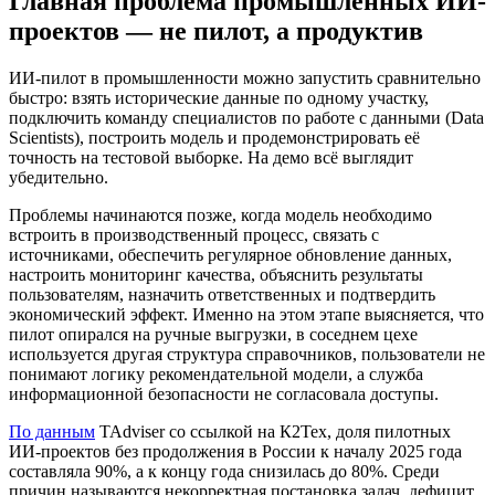
Главная проблема промышленных ИИ-
проектов — не пилот, а продуктив
ИИ-пилот в промышленности можно запустить сравнительно
быстро: взять исторические данные по одному участку,
подключить команду специалистов по работе с данными (Data
Scientists), построить модель и продемонстрировать её
точность на тестовой выборке. На демо всё выглядит
убедительно.
Проблемы начинаются позже, когда модель необходимо
встроить в производственный процесс, связать с
источниками, обеспечить регулярное обновление данных,
настроить мониторинг качества, объяснить результаты
пользователям, назначить ответственных и подтвердить
экономический эффект. Именно на этом этапе выясняется, что
пилот опирался на ручные выгрузки, в соседнем цехе
используется другая структура справочников, пользователи не
понимают логику рекомендательной модели, а служба
информационной безопасности не согласовала доступы.
По данным
TAdviser со ссылкой на К2Тех, доля пилотных
ИИ-проектов без продолжения в России к началу 2025 года
составляла 90%, а к концу года снизилась до 80%. Среди
причин называются некорректная постановка задач, дефицит