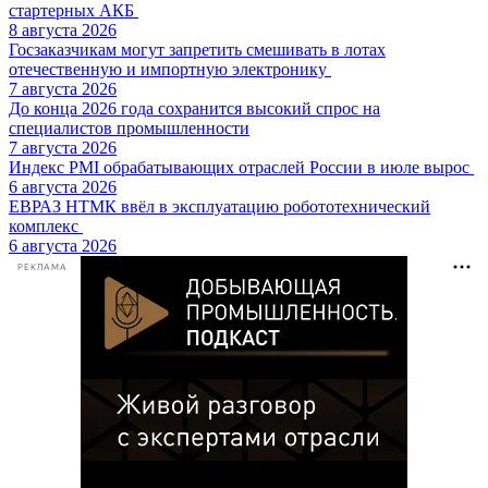
стартерных АКБ
8 августа 2026
Госзаказчикам могут запретить смешивать в лотах
отечественную и импортную электронику
7 августа 2026
До конца 2026 года сохранится высокий спрос на
специалистов промышленности
7 августа 2026
Индекс PMI обрабатывающих отраслей России в июле вырос
6 августа 2026
ЕВРАЗ НТМК ввёл в эксплуатацию робототехнический
комплекс
6 августа 2026
РЕКЛАМА