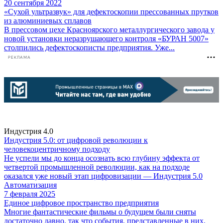
20 сентября 2022
«Сухой ультразвук» для дефектоскопии прессованных прутков
из алюминиевых сплавов
В прессовом цехе Красноярского металлургического завода у
новой установки неразрушающего контроля «БУРАН 5007»
столпились дефектоскописты предприятия. Уже...
РЕКЛАМА
Индустрия 4.0
Индустрия 5.0: от цифровой революции к
человекоцентричному подходу
Не успели мы до конца осознать всю глубину эффекта от
четвертой промышленной революции, как на подходе
оказался уже новый этап цифровизации — Индустрия 5.0
Автоматизация
7 февраля 2025
Единое цифровое пространство предприятия
Многие фантастические фильмы о будущем были сняты
достаточно давно, так что события, представленные в них,