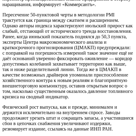
наращивания, информирует «Коммерсантъ».
Пересечение 50-пунктовой черты в методологии PMI
трактуется как граница между сжатием и расширением.
Однако авторы индекса характеризуют июльский прирост как
слабый, отстающий от исторического тренда восстановления.
Ранее, когда июньский показатель поднялся до 50,3 пункта,
эксперты Центра макроэкономического анализа и
краткосрочного прогнозирования (ЦМАКП) предупреждали:
с поправкой на погрешность измерений такое значение ещё не
даёт оснований уверенно фиксировать оживление — коридор
допустимых колебаний захватывает территорию как выше,
так и ниже разделительной линии. Тогда же в ЦМАКП в
качестве возможных драйверов упоминали приспособление
хозяйственного контура к новым реалиям и благоприятную
внешнеторговую конъюнктуру, оставив открытым вопрос о
том, насколько существенным оказалось давление топливного
кризиса на сводный индикатор.
Физический рост выпуска, как и прежде, минимален и
держится исключительно на внутреннем спросе. Заводы
продолжают урезать штат и сокращать запасы, а участившиеся
сбои в цепочках снабжения увеличивают издержки,
резюмирует издание, ссылаясь на данные ИНП РАН.