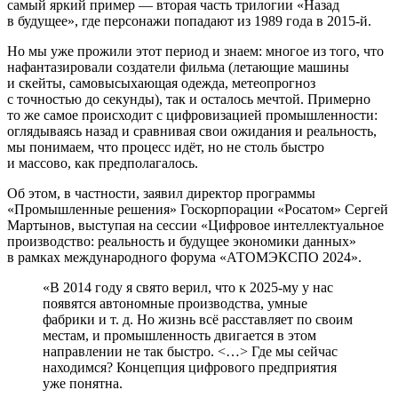
самый яркий пример — вторая часть трилогии «Назад
в будущее», где персонажи попадают из 1989 года в 2015‑й.
Но мы уже прожили этот период и знаем: многое из того, что
нафантазировали создатели фильма (летающие машины
и скейты, самовысыхающая одежда, метеопрогноз
с точностью до секунды), так и осталось мечтой. Примерно
то же самое происходит с цифровизацией промышленности:
оглядываясь назад и сравнивая свои ожидания и реальность,
мы понимаем, что процесс идёт, но не столь быстро
и массово, как предполагалось.
Об этом, в частности, заявил директор программы
«Промышленные решения» Госкорпорации «Росатом» Сергей
Мартынов, выступая на сессии «Цифровое интеллектуальное
производство: реальность и будущее экономики данных»
в рамках международного форума «АТОМЭКСПО 2024».
«В 2014 году я свято верил, что к 2025‑му у нас
появятся автономные производства, умные
фабрики и т. д. Но жизнь всё расставляет по своим
местам, и промышленность двигается в этом
направлении не так быстро. <…> Где мы сейчас
находимся? Концепция цифрового предприятия
уже понятна.