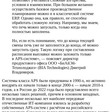
позволяют учитывать сложные алгоритмы,
условия и взаимосвязи. При большом желании
осуществлять базовое производственное
планирование можно и в классической системе
ERP. Однако она, как правило, не способна
обработать сложную логику. Например, мы знаем,
что печь можно запускать, только когда она
полностью заполнена.
Но, если есть понимание, что до конца текущей
смены печь уже не заполнится до конца, её можно
запустить сразу. Такую логику при составлении
расписания выплавки можно заложить только
в APS-системе», — поясняет директор
продуктового офиса ООО «БиАйЭй-
Технолоджиз» (BIA Technologies) Дмитрий
Владимиров.
Системы класса APS были придуманы в 1990‑х, но активно
внедрять их начали только в конце 2000‑х — начале 2010‑х
годов, а в России до 2022 года было представлено всего
несколько таких решений, причем в основном западных.
В последние несколько лет наиболее передовые
отечественные ИТ-компании взялись за разработку
собственных APS-систем с расчётом на российского