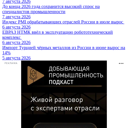
7 августа 2026
До конца 2026 года сохранится высокий спрос на
специалистов промышленности
7 августа 2026
Индекс PMI обрабатывающих отраслей России в июле вырос
6 августа 2026
ЕВРАЗ НТМК ввёл в эксплуатацию робототехнический
комплекс
6 августа 2026
Импорт Турцией чёрных металлов из России в июне вырос на
14%
5 августа 2026
РЕКЛАМА