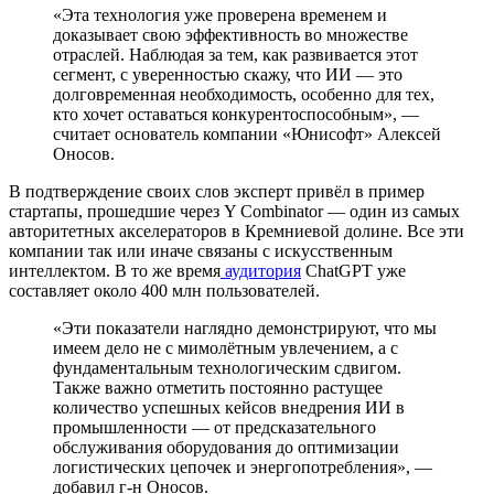
«Эта технология уже проверена временем и
доказывает свою эффективность во множестве
отраслей. Наблюдая за тем, как развивается этот
сегмент, с уверенностью скажу, что ИИ — это
долговременная необходимость, особенно для тех,
кто хочет оставаться конкурентоспособным», —
считает основатель компании «Юнисофт» Алексей
Оносов.
В подтверждение своих слов эксперт привёл в пример
стартапы, прошедшие через Y Combinator — один из самых
авторитетных акселераторов в Кремниевой долине. Все эти
компании так или иначе связаны с искусственным
интеллектом. В то же время
аудитория
ChatGPT уже
составляет около 400 млн пользователей.
«Эти показатели наглядно демонстрируют, что мы
имеем дело не с мимолётным увлечением, а с
фундаментальным технологическим сдвигом.
Также важно отметить постоянно растущее
количество успешных кейсов внедрения ИИ в
промышленности — от предсказательного
обслуживания оборудования до оптимизации
логистических цепочек и энергопотребления», —
добавил г-н Оносов.