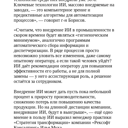
Ключевые технологии ИИ, массово внедряемые на
заводах, — это компьютерное зрение и
предиктивные алгоритмы для автоматизации
процессов», — говорит г-н Борисов.
«Считаем, что внедрение ИИ в промышленности в
скором времени будет являться «гигиеническим
минимумом», аналогично программам
автоматического сбора информации и
диспетчеризации. В ряде процессов просто
невозможно уловить все изменения, даже самому
опытному оператору, а если такой человек уйдёт?
ИИ даёт рекомендации оператору для повышения
эффективности его работы, а не для полной
замены — у него ассистирующая роль, а решение
остаётся за сотрудником.
Внедрение ИИ может дать пусть пока небольшой
процент к приросту производительности,
снижению потерь или повышению качества
продукции. Но на длинной дистанции компании,
внедрившие ИИ, будут в выигрыше», — ещё одно
мнение в пользу ИИ выразил менеджер практики
«Стратегия трансформации» компании «Рексофт
Консалтинг» Илья Муха.