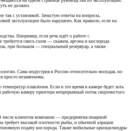
умещаются на одной странице руководства по эксплуатации.
нуть не должно.
 так с установкой. Зачастую ответы на вопросы,
словий эксплуатации было нарушено. Как правило, если на
дства. Например, если речь идёт о работе с
требуется смесь газов — скажем, аргона и кислорода
лок, при большом — специальный резервуар, а также
ологии. Сама индустрия в России относительно молодая, но
ся просто незаменимы.
температур плавления. Если в это время в камере будет хоть
 в рабочую камеру принтера непрерывный поток сверхчистого
 В числе клиентов компании — предприятия пищевой
а требует высокой плотности рыбы, и обычной аэрации
автономную подачу кислорода. Также мобильные криоцилиндры