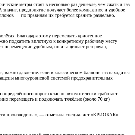
ические метры стоят в несколько раз дешевле, чем сжатый газ
А значит, предприятие получает более компактное и удобное
ллонов — по правилам их требуется хранить раздельно.
олёсах. Благодаря этому перемещать криогенное
ожно подкатить вплотную к конкретному рабочему месту
ает перемещение удобным, но и защищает резервуар,
 важно давление: если в классическом баллоне газ находится
оснащены многоуровневой системой предохранительных
и определённого порога клапан автоматически сработает
нно перемещать и подключать тяжёлые (около 70 кг)
ности производства», — отметила специалист «КРИОБАК».