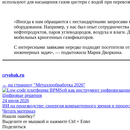
используют для насыщения газом цистерн с водой при перевоз
«Иногда к нам обращаются с нестандартными запросами 
оборудования. Например, у нас был опыт сотрудничества
нефтепродуктов, паров углеводородов, воздуха и влаги.
мобильных криогенных газификаторов.
С интересными заявками нередко подходят посетители о
инженерных задач», — подытожила Мария Дворкина.
cryobak.ru
← на страницу "Металлообработка 2026"
Цифровые решения
24 июля 2026
ИИ на производстве: синергия компьютерного зрения и проце
Читать материал
Нашли ошибку?
Выделите ее мышкой и нажмите Ctrl + Enter
Поделиться