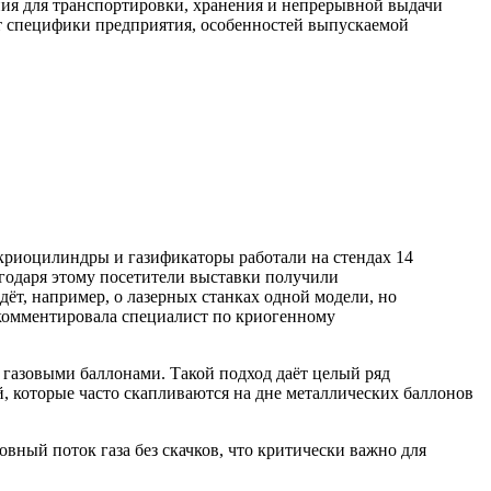
я для транспортировки, хранения и непрерывной выдачи
 От специфики предприятия, особенностей выпускаемой
криоцилиндры и газификаторы работали на стендах 14
годаря этому посетители выставки получили
ёт, например, о лазерных станках одной модели, но
рокомментировала специалист по криогенному
газовыми баллонами. Такой подход даёт целый ряд
, которые часто скапливаются на дне металлических баллонов
вный поток газа без скачков, что критически важно для