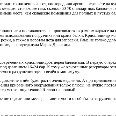
евидны: сжиженный азот, кислород или аргон в пересчёте на куб
вмещает столько же газа, сколько 60-70 стандартных баллонов. 
меньше места, чем складские помещения для полных и пустых ба
олнение и поставляются на производства в рамном каркасе на к
без использования погрузчика или крана-балки. Криоцилиндр м
резки, а также к воротам цеха для заправки. Рама не только дел
ении», — подчеркнула Мария Дворкина.
овременных криоцилиндров перед баллонами. В первую очередь,
т под давлением 16–24 бар. К тому же криогенные резервуары 
емого разрушения здесь сведён к минимуму.
, давление в нём будет расти очень медленно. А при превышени
вания криогенного оборудования только плюсы: не нужно постоя
стер меняет опустевший баллон на полный.
ечение недели или месяца, в зависимости от объёма и загружен