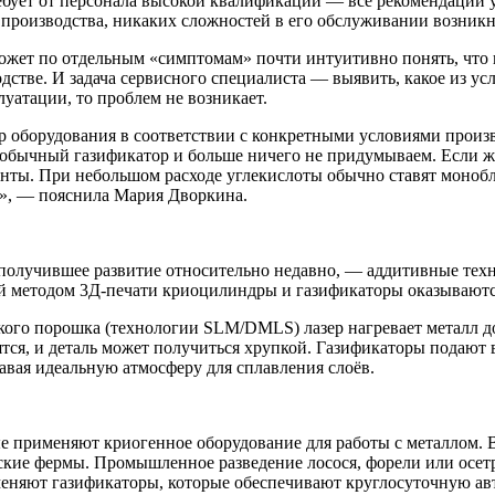
ебует от персонала высокой квалификации — все рекомендации 
 производства, никаких сложностей в его обслуживании возник
ет по отдельным «симптомам» почти интуитивно понять, что не
дстве. И задача сервисного специалиста — выявить, какое из у
луатации, то проблем не возникает.
 оборудования в соответствии с конкретными условиями произво
бычный газификатор и больше ничего не придумываем. Если же 
анты. При небольшом расходе углекислоты обычно ставят моноб
и», — пояснила Мария Дворкина.
получившее развитие относительно недавно, — аддитивные техн
лий методом 3Д-печати криоцилиндры и газификаторы оказывают
ого порошка (технологии SLM/DMLS) лазер нагревает металл до 
ятся, и деталь может получиться хрупкой. Газификаторы подают
давая идеальную атмосферу для сплавления слоёв.
е применяют криогенное оборудование для работы с металлом.
ие фермы. Промышленное разведение лосося, форели или осетр
рименяют газификаторы, которые обеспечивают круглосуточную 