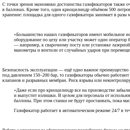
С точки зрения экономики достоинства газификаторов также оч
в баллонах. Кроме того, один криоцилиндр объёмом 500 литров 
хранение: площадка для одного газификатора занимает в разы 
«Большинство наших газификаторов имеют мобильное исп
оборудование по цеху или участку может один оператор 
— например, к сварочному посту или установке лазерной 
манометры и вентили от случайных ударов при перемещ
Безопасность эксплуатации — ещё одно важное преимущество с
под давлением 150–200 бар, то газификаторы обычно работаю
клапанов и разрывных мембран. Риск взрыва или неконтролиру
«Даже если про криоцилиндр все на производстве забыли
и выпустит излишки. В целом для персонала от использо
баллоны. При этом станки не будут простаивать, пока ма
Газификатор работает в автоматическом режиме 24/7 в т