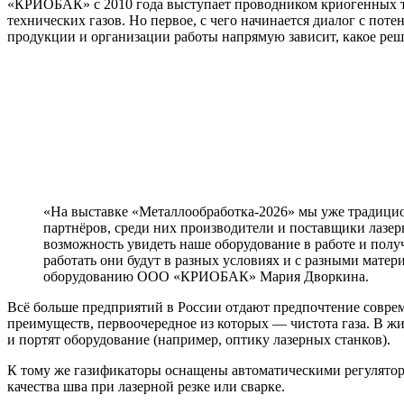
«КРИОБАК» с 2010 года выступает проводником криогенных т
технических газов. Но первое, с чего начинается диалог с по
продукции и организации работы напрямую зависит, какое ре
«На выставке «Металлообработка-2026» мы уже традицио
партнёров, среди них производители и поставщики лазе
возможность увидеть наше оборудование в работе и полу
работать они будут в разных условиях и с разными мате
оборудованию ООО «КРИОБАК» Мария Дворкина.
Всё больше предприятий в России отдают предпочтение соврем
преимуществ, первоочередное из которых — чистота газа. В жи
и портят оборудование (например, оптику лазерных станков).
К тому же газификаторы оснащены автоматическими регуляторам
качества шва при лазерной резке или сварке.