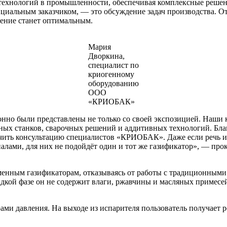
ехнологий в промышленности, обеспечивая комплексные решени
тенциальным заказчиком, — это обсуждение задач производства.
шение станет оптимальным.
Мария
Дворкина,
специалист по
криогенному
оборудованию
ООО
«КРИОБАК»
нно были представлены не только со своей экспозицией. Наши 
рных станков, сварочных решений и аддитивных технологий. Бла
чить консультацию специалистов «КРИОБАК». Даже если речь ид
риалами, для них не подойдёт один и тот же газификатор», — п
енным газификаторам, отказываясь от работы с традиционными 
дкой фазе он не содержит влаги, ржавчины и масляных примесей
и давления. На выходе из испарителя пользователь получает ро