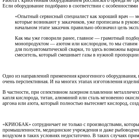
Работа с криогенным оборудованием российского бренда не тр
Если оборудование подобрано в соответствии с особенностями
«Опытный сервисный специалист как хороший врач — мож
которые возникают у заказчиков, уже прописаны в руково
начальном этапе заказчик правильно обозначил цель эксп
Как мы уже говорили ранее, главное — грамотный подбор
монопродуктом — азотом или кислородом, то мы ставим о
для полуавтоматической сварки, то здесь возможны вари
смеситель, который смешивает газы в нужной пропорци
Одно из направлений применения криогенного оборудования, 
очень перспективная. И на многих этапах изготовления изде
В частности, при селективном лазерном плавлении металлическ
капля кислорода, титан, алюминий или сталь мгновенно окисл
аргона или азота, который полностью вытесняет кислород, соз
«КРИОБАК» сотрудничает не только с производствами, которы
промышленности, медицинские учреждения и даже рыбоводческ
воздухом в таких условиях недостаточно. В таких случаях п