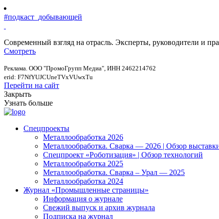
#подкаст_добывающей
Современный взгляд на отрасль. Эксперты, руководители и п
Смотреть
Реклама. ООО "ПромоГрупп Медиа", ИНН 2462214762
erid: F7NfYUJCUneTVxVUwxTu
Перейти на сайт
Закрыть
Узнать больше
Спецпроекты
Металлообработка 2026
Металлообработка. Сварка — 2026 | Обзор выставк
Спецпроект «Роботизация» | Обзор технологий
Металлообработка 2025
Металлообработка. Сварка – Урал — 2025
Металлообработка 2024
Журнал «Промышленные страницы»
Информация о журнале
Свежий выпуск и архив журнала
Подписка на журнал