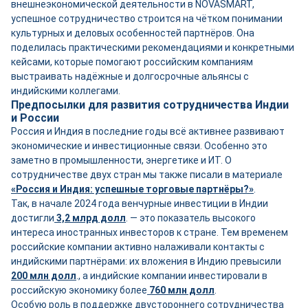
внешнеэкономической деятельности в NOVASMART,
успешное сотрудничество строится на чётком понимании
культурных и деловых особенностей партнёров. Она
поделилась практическими рекомендациями и конкретными
кейсами, которые помогают российским компаниям
выстраивать надёжные и долгосрочные альянсы с
индийскими коллегами.
Предпосылки для развития сотрудничества Индии
и России
Россия и Индия в последние годы всё активнее развивают
экономические и инвестиционные связи. Особенно это
заметно в промышленности, энергетике и ИТ. О
сотрудничестве двух стран мы также писали в материале
«Россия и Индия: успешные торговые партнёры?»
.
Так, в начале 2024 года венчурные инвестиции в Индии
достигли
3,2 млрд долл
. — это показатель высокого
интереса иностранных инвесторов к стране. Тем временем
российские компании активно налаживали контакты с
индийскими партнёрами: их вложения в Индию превысили
200 млн долл
., а индийские компании инвестировали в
российскую экономику более
760 млн долл
.
Особую роль в поддержке двустороннего сотрудничества