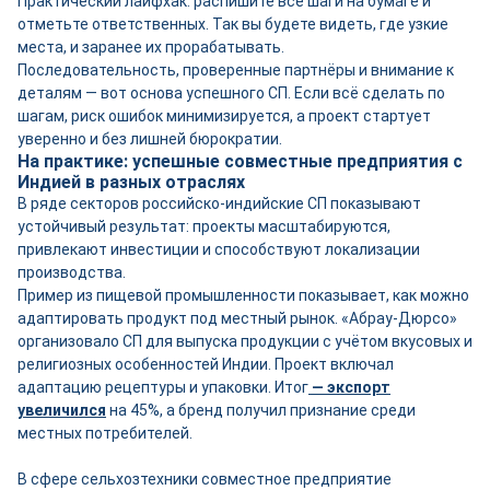
Практический лайфхак: распишите все шаги на бумаге и
отметьте ответственных. Так вы будете видеть, где узкие
места, и заранее их прорабатывать.
Последовательность, проверенные партнёры и внимание к
деталям — вот основа успешного СП. Если всё сделать по
шагам, риск ошибок минимизируется, а проект стартует
уверенно и без лишней бюрократии.
На практике: успешные совместные предприятия с
Индией в разных отраслях
В ряде секторов российско-индийские СП показывают
устойчивый результат: проекты масштабируются,
привлекают инвестиции и способствуют локализации
производства.
Пример из пищевой промышленности показывает, как можно
адаптировать продукт под местный рынок. «Абрау-Дюрсо»
организовало СП для выпуска продукции с учётом вкусовых и
религиозных особенностей Индии. Проект включал
адаптацию рецептуры и упаковки. Итог
— экспорт
увеличился
на 45%, а бренд получил признание среди
местных потребителей.
В сфере сельхозтехники совместное предприятие