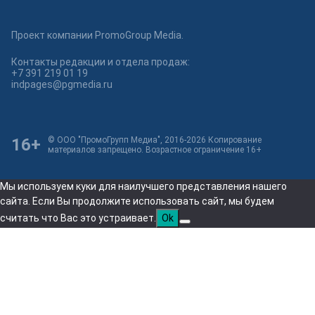
Проект компании PromoGroup Media.
Контакты редакции и отдела продаж:
+7 391 219 01 19
indpages@pgmedia.ru
16+
© ООО "ПромоГрупп Медиа", 2016-2026 Копирование
материалов запрещено. Возрастное ограничение 16+
Мы используем куки для наилучшего представления нашего
сайта. Если Вы продолжите использовать сайт, мы будем
считать что Вас это устраивает.
Ok