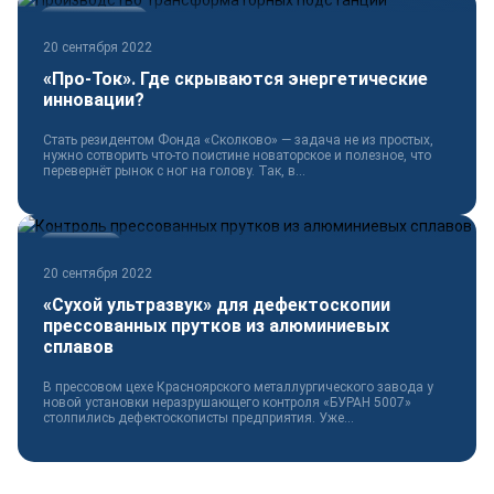
Электротехника
20 сентября 2022
«Про-Ток». Где скрываются энергетические
инновации?
Стать резидентом Фонда «Сколково» — задача не из простых,
нужно сотворить что-то поистине новаторское и полезное, что
перевернёт рынок с ног на голову. Так, в...
Технологии
20 сентября 2022
«Сухой ультразвук» для дефектоскопии
прессованных прутков из алюминиевых
сплавов
В прессовом цехе Красноярского металлургического завода у
новой установки неразрушающего контроля «БУРАН 5007»
столпились дефектоскописты предприятия. Уже...