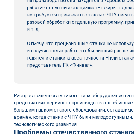
на производстве они находятся в хорошем сос
работает опытный специалист‑­токарь, то для 
не требуется привлекать станки с ЧПУ, писать
разовой обработки отдельную программу, пр
и т. д.
Отмечу, что прецизионные станки не использ
и получистовых работ, чтобы лишний раз не и
годятся и станки класса точности Н или станк
представитель ГК «Финвал».
Распространённость такого типа оборудования на
предприятиях серийного производства он объясняе
большим парком старого оборудования, оставшимс
времён, когда станки с ЧПУ были малодоступными,
технологического развития.
Проблемы отечественного станко