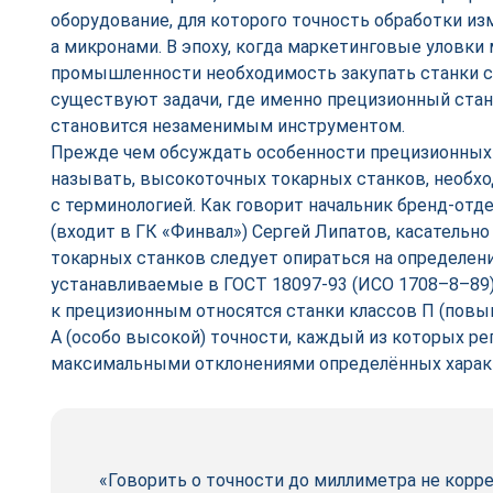
оборудование, для которого точность обработки из
а микронами. В эпоху, когда маркетинговые уловк
промышленности необходимость закупать станки с 
существуют задачи, где именно прецизионный ста
становится незаменимым инструментом.
Прежде чем обсуждать особенности прецизионных и
называть, высокоточных токарных станков, необх
с терминологией. Как говорит начальник бренд-­отд
(входит в ГК «Финвал») Сергей Липатов, касательн
токарных станков следует опираться на определени
устанавливаемые в ГОСТ 18097‑93 (ИСО 1708–8–89),
к прецизионным относятся станки классов П (повыш
А (особо высокой) точности, каждый из которых р
максимальными отклонениями определённых харак
«Говорить о точности до миллиметра не корр