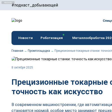
#подкаст_добывающей
erid: F7NfYUJCUneTVxVUwxTu
Спец
Новости
Роботизация
Металлообработка 202
Главная
→
Промплощадка
→
Прецизионные токарные станки: точност
8 октября 2025
Прецизионные токарные с
точность как искусство
В современном машиностроении, где автоматизаци
становятся нормой, особое место занимают преци