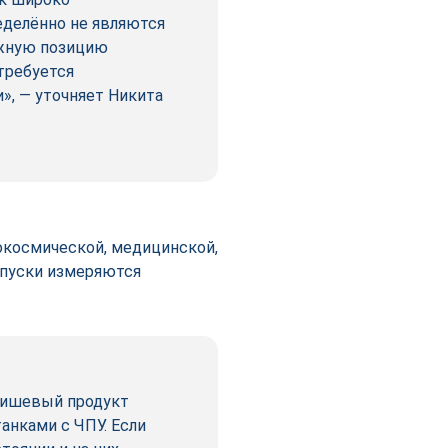
еделённо не являются
ажную позицию
 требуется
», — уточняет Никита
рокосмической, медицинской,
опуски измеряются
нишевый продукт
анками с ЧПУ. Если