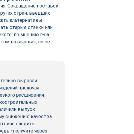
ия. Сокращение поставок
ругих стран, введших
кать альтернативы —
вать старые станки или
ксте, по мнению г-на
том на вызовы, но её
.
ительно выросли
изделий, включая
резкого расширения
нкостроительных
величили выпуск
ему снижению качества
остойно следить
едь «получите через