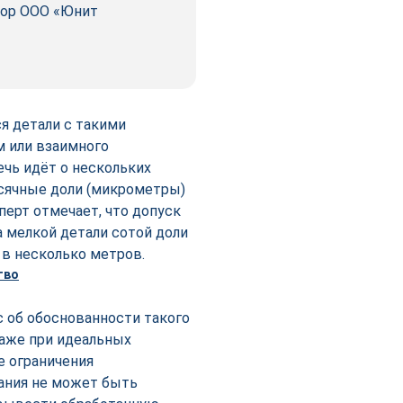
тор ООО «Юнит
я детали с такими
м или взаимного
ечь идёт о нескольких
ысячные доли (микрометры)
перт отмечает, что допуск
а мелкой детали сотой доли
 в несколько метров.
 об обоснованности такого
даже при идеальных
е ограничения
ания не может быть