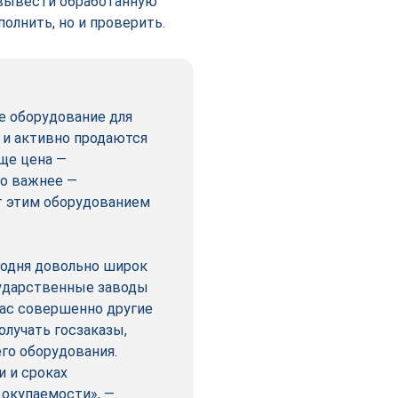
 вывести обработанную
полнить, но и проверить.
е оборудование для
 и активно продаются
бще цена —
до важнее —
т этим оборудованием
годня довольно широк
сударственные заводы
йчас совершенно другие
олучать госзаказы,
го оборудования.
и и сроках
 окупаемости», —