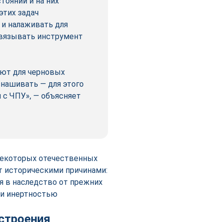
тоянии и на них
этих задач
 и налаживать для
ивязывать инструмент
уют для черновых
знашивать — для этого
и с ЧПУ», — объясняет
 некоторых отечественных
т историческими причинами:
я в наследство от прежних
 и инертностью
строения