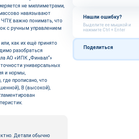
меряется не миллиметрами,
и массово навязывают
Нашли ошибку?
ЧПУ, важно понимать, что
Выделите ее мышкой и
нок с ручным управлением
нажмите Ctrl + Enter
ли, как их ещё принято
Поделиться
одимо разобраться
ела АО «ИПК „Финвал“»
о точности универсальных
я и нормы,
 где прописано, что
енной), В (высокой),
егламентирован
теристик.
ектно. Детали обычно