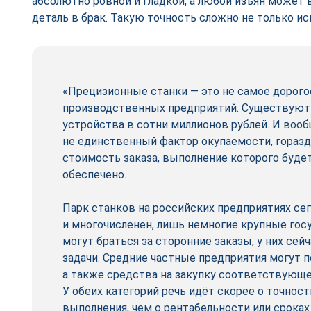
абсолютно ровной и гладкой, а любой изъян может
деталь в брак. Такую точность сложно не только ис
«Прецизионные станки — это не самое дорого
производственных предприятий. Существуют
устройства в сотни миллионов руб­лей. И воо
не единственный фактор окупаемости, гораз
стоимость заказа, выполнение которого буде
обеспечено.
Парк станков на российских предприятиях се
и многочисленен, лишь немногие крупные го
могут браться за сторонние заказы, у них се
задачи. Средние частные предприятия могут п
а также средства на закупку соответствующе
У обеих категорий речь идёт скорее о точност
выполнения, чем о рентабельности или сроках