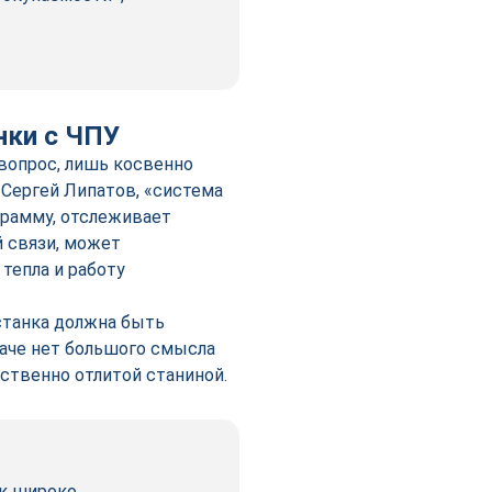
нки с ЧПУ
вопрос, лишь косвенно
 Сергей Липатов, «система
рамму, отслеживает
й связи, может
тепла и работу
 станка должна быть
наче нет большого смысла
ественно отлитой станиной.
ак широко