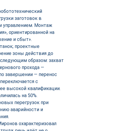
робототехнический
рузки заготовок в
 управлением. Монтаж
я», ориентированной на
ение и сбыт».
станок; проектные
ение зоны действия до
 следующим образом: захват
чернового прохода —
 по завершении — перенос
 переключается с
лее высокой квалификации.
личилась на 50%.
новых перегрузок при
ению аварийности и
ния.
иронов охарактеризовал
руда: речь идёт не о