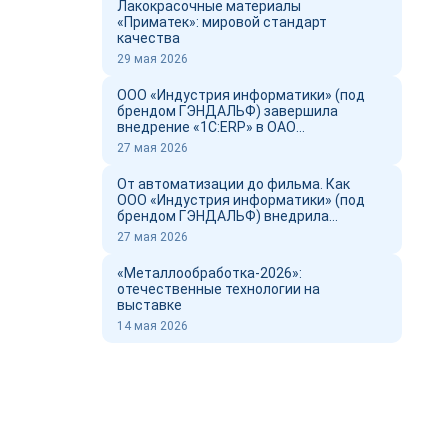
Лакокрасочные материалы
«Приматек»: мировой стандарт
качества
29 мая 2026
ООО «Индустрия информатики» (под
брендом ГЭНДАЛЬФ) завершила
внедрение «1С:ERP» в ОАО
«Новоросцемент» и выпустил фильм о
27 мая 2026
проекте
От автоматизации до фильма. Как
ООО «Индустрия информатики» (под
брендом ГЭНДАЛЬФ) внедрила
«1С:ERP» в ОАО «Новоросцемент»
27 мая 2026
«Металлообработка-2026»:
отечественные технологии на
выставке
14 мая 2026