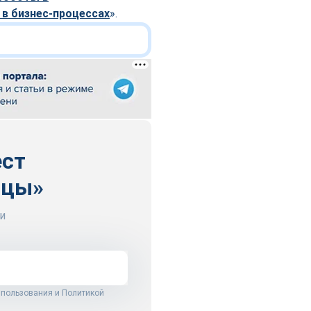
в бизнес-процессах
».
ест
ицы»
и
 пользования
и
Политикой