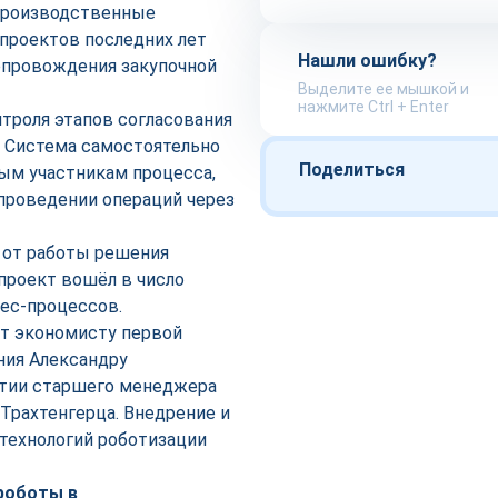
производственные
проектов последних лет
Нашли ошибку?
опровождения закупочной
Выделите ее мышкой и
нажмите Ctrl + Enter
троля этапов согласования
. Система самостоятельно
Поделиться
ым участникам процесса,
проведении операций через
 от работы решения
 проект вошёл в число
ес-процессов.
т экономисту первой
ния Александру
стии старшего менеджера
Трахтенгерца. Внедрение и
технологий роботизации
роботы в