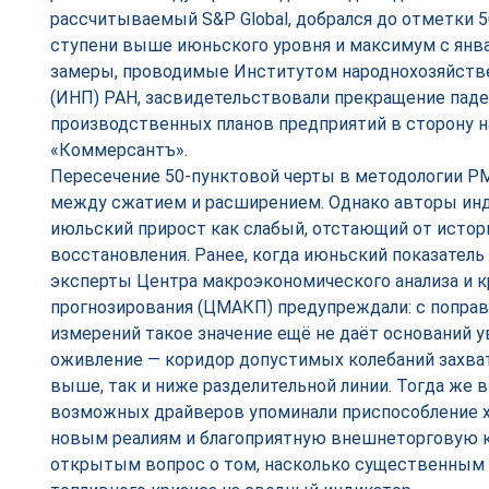
рассчитываемый S&P Global, добрался до отметки 50,
ступени выше июньского уровня и максимум с янва
замеры, проводимые Институтом народнохозяйств
(ИНП) РАН, засвидетельствовали прекращение паде
производственных планов предприятий в сторону 
«Коммерсантъ».
Пересечение 50-пунктовой черты в методологии PM
между сжатием и расширением. Однако авторы ин
июльский прирост как слабый, отстающий от истор
восстановления. Ранее, когда июньский показатель 
эксперты Центра макроэкономического анализа и к
прогнозирования (ЦМАКП) предупреждали: с попра
измерений такое значение ещё не даёт оснований 
оживление — коридор допустимых колебаний захва
выше, так и ниже разделительной линии. Тогда же
возможных драйверов упоминали приспособление х
новым реалиям и благоприятную внешнеторговую 
открытым вопрос о том, насколько существенным 