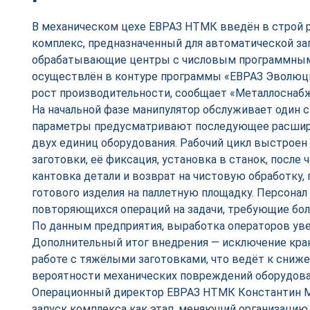
В механическом цехе ЕВРАЗ НТМК введён в строй 
комплекс, предназначенный для автоматической заг
обрабатывающие центры с числовым программным
осуществлён в контуре программы «ЕВРАЗ Эволюци
рост производительности, сообщает «Металлоснабж
На начальной фазе манипулятор обслуживает один 
параметры предусматривают последующее расшир
двух единиц оборудования. Рабочий цикл выстроен
заготовки, её фиксация, установка в станок, после 
кантовка детали и возврат на чистовую обработку,
готового изделия на паллетную площадку. Персонал
повторяющихся операций на задачи, требующие бо
По данным предприятия, выработка операторов уве
Дополнительный итог внедрения — исключение кра
работе с тяжёлыми заготовками, что ведёт к сниж
вероятности механических повреждений оборудова
Операционный директор ЕВРАЗ НТМК Константин М
запуск комплекса как этап, меняющий организацию т