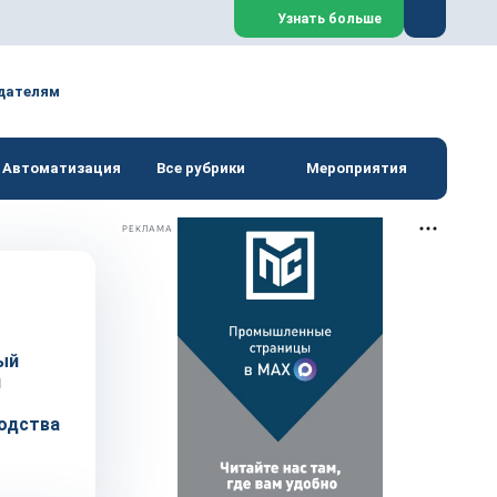
Закрыть
Узнать больше
дателям
Автоматизация
Все рубрики
Мероприятия
РЕКЛАМА
ый
й
одства