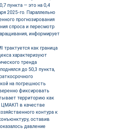
7 пункта — это на 0,4
ря 2025-го. Параллельно
енного прогнозирования
ния спроса и пересмотр
наращивания, информирует
I трактуется как граница
декса характеризуют
ического тренда
поднялся до 50,3 пункта,
раткосрочного
вкой на погрешность
уверенно фиксировать
тывает территорию как
 в ЦМАКП в качестве
озяйственного контура к
конъюнктуру, оставив
оказалось давление