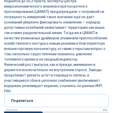
поднялся до 50,3 пункта, эксперты Центра
макроэкономического анализа и краткосрочного
прогнозирования (ЦМАКП) предупреждали: с поправкой на
погрешность измерений такое значение ещё не даёт
оснований уверенно фиксировать оживление — коридор
допустимых колебаний захватывает территорию как выше,
так и ниже разделительной линии. Тогда же в ЦМАКП в
качестве возможных драйверов упоминали приспособление
хозяйственного контура к новым реалиям и благоприятную
внешнеторговую конъюнктуру, оставив открытым вопрос о
том, насколько существенным оказалось давление
топливного кризиса на сводный индикатор.
Физический рост выпуска, как и прежде, минимален и
держится исключительно на внутреннем спросе. Заводы
продолжают урезать штат и сокращать запасы, а
участившиеся сбои в цепочках снабжения увеличивают
издержки, резюмирует издание, ссылаясь на данные ИНП
РАН.
Поделиться
РЕКЛАМА