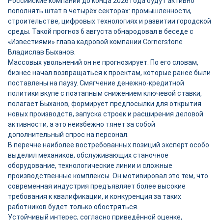
Российские компании до конца 2026 года будут активно
пополнять штат в четырёх секторах: промышленности,
строительстве, цифровых технологиях и развитии городской
среды. Такой прогноз 6 августа обнародовал в беседе с
«Известиями» глава кадровой компании Cornerstone
Владислав Быханов.
Массовых увольнений он не прогнозирует. По его словам,
бизнес начал возвращаться к проектам, которые ранее были
поставлены на паузу. Смягчение денежно-кредитной
политики вкупе с поэтапным снижением ключевой ставки,
полагает Быханов, формирует предпосылки для открытия
новых производств, запуска строек и расширения деловой
активности, а это неизбежно тянет за собой
дополнительный спрос на персонал.
В перечне наиболее востребованных позиций эксперт особо
выделил механиков, обслуживающих станочное
оборудование, технологические линии и сложные
производственные комплексы. Он мотивировал это тем, что
современная индустрия предъявляет более высокие
требования к квалификации, и конкуренция за таких
работников будет только обостряться.
Устойчивый интерес, согласно приведённой оценке,