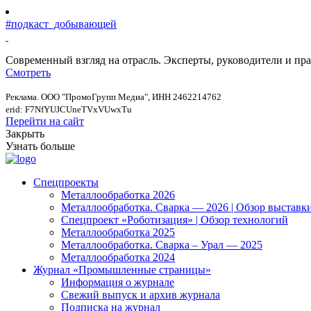
#подкаст_добывающей
Современный взгляд на отрасль. Эксперты, руководители и п
Смотреть
Реклама. ООО "ПромоГрупп Медиа", ИНН 2462214762
erid: F7NfYUJCUneTVxVUwxTu
Перейти на сайт
Закрыть
Узнать больше
Спецпроекты
Металлообработка 2026
Металлообработка. Сварка — 2026 | Обзор выставк
Спецпроект «Роботизация» | Обзор технологий
Металлообработка 2025
Металлообработка. Сварка – Урал — 2025
Металлообработка 2024
Журнал «Промышленные страницы»
Информация о журнале
Свежий выпуск и архив журнала
Подписка на журнал