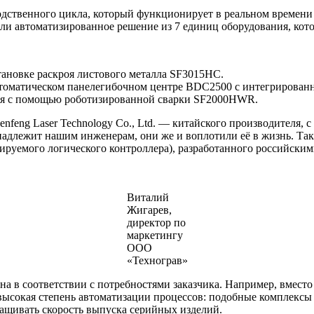
одственного цикла, который функционирует в реальном времени 
или автоматизированное решение из 7 единиц оборудования, ко
тановке раскроя листового металла SF3015HC.
автоматическом панелегибочном центре BDC2500 с интегрирован
лия с помощью роботизированной сварки SF2000HWR.
enfeng Laser Technology Co., Ltd. — китайского производителя, 
надлежит нашим инженерам, они же и воплотили её в жизнь. Так
ируемого логического контроллера), разработанного российски
Виталий
Жигарев,
директор по
маркетингу
ООО
«Технограв»
а в соответствии с потребностями заказчика. Например, вместо 
 высокая степень автоматизации процессов: подобные комплек
ращивать скорость выпуска серийных изделий.