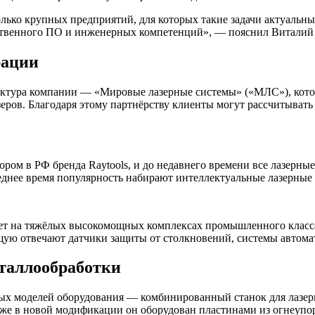
лько крупных предприятий, для которых такие задачи актуальн
бственного ПО и инженерных компетенций», — пояснил Виталий
рации
руктура компании — «Мировые лазерные системы» («МЛС»), кото
еров. Благодаря этому партнёрству клиенты могут рассчитыват
 в РФ бренда Raytools, и до недавнего времени все лазерные 
нее время популярность набирают интеллектуальные лазерные г
ет на тяжёлых высокомощных комплексах промышленного класса
щую отвечают датчики защиты от столкновений, системы автома
таллообработки
ных моделей оборудования — комбинированный станок для лазерн
же в новой модификации он оборудован пластинами из огнеупор