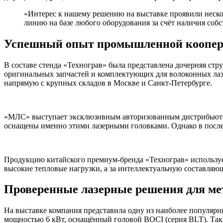
«Интерес к нашему решению на выставке проявили неско
линию на базе любого оборудования за счёт наличия со
Успешный опыт промышленной коопе
В составе стенда «Технограв» была представлена дочерняя ст
оригинальных запчастей и комплектующих для волоконных лаз
напрямую с крупных складов в Москве и Санкт-Петербурге.
«МЛС» выступает эксклюзивным авторизованным дистрибьютором
оснащены именно этими лазерными головками. Однако в послед
Продукцию китайского премиум-бренда «Технограв» использу
высокие тепловые нагрузки, а за интеллектуальную составляю
Проверенные лазерные решения для ме
На выставке компания представила одну из наиболее популяр
мощностью 6 кВт, оснащённый головой BOCI (серия BLT). Так