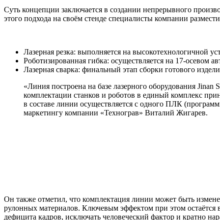
Суть концепции заключается в создании непрерывного произв
этого подхода на своём стенде специалисты компании размест
Лазерная резка: выполняется на высокотехнологичной ус
Роботизированная гибка: осуществляется на 17-осевом 
Лазерная сварка: финальный этап сборки готового изде
«Линия построена на базе лазерного оборудования Jinan S
комплектации станков и роботов в единый комплекс при
в составе линии осуществляется с одного ПЛК (программ
маркетингу компании «Технограв» Виталий Жигарев.
Он также отметил, что комплектация линии может быть изменен
рулонных материалов. Ключевым эффектом при этом остаётся
дефицита кадров, исключать человеческий фактор и кратно на