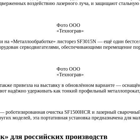
дверженных воздействию лазерного луча, и защищают стальную 
Фото ООО
«Технограв»
 на «Металлообработке» листорез SF3015N — ещё один бестселл
орудован серводвигателями, обеспечивающими перемещение порта
Фото ООО
«Технограв»
также привезла на выставку в обновлённом варианте — оснащё
ют надёжно удерживать как тонкий профильный металлопрокат, 
 роботизированная очистка SF1500HCR и лазерный сварочный 
угих моделей, эта портативная установка предназначена для ма
к» для российских производств