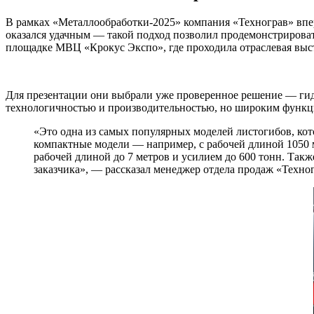
В рамках «Металлообработки-2025» компания «Технограв» впе
оказался удачным — такой подход позволил продемонстрироват
площадке МВЦ «Крокус Экспо», где проходила отраслевая выс
Для презентации они выбрали уже проверенное решение — гидр
технологичностью и производительностью, но широким функци
«Это одна из самых популярных моделей листогибов, кото
компактные модели — например, с рабочей длиной 1050 м
рабочей длиной до 7 метров и усилием до 600 тонн. Так
заказчика», — рассказал менеджер отдела продаж «Техно