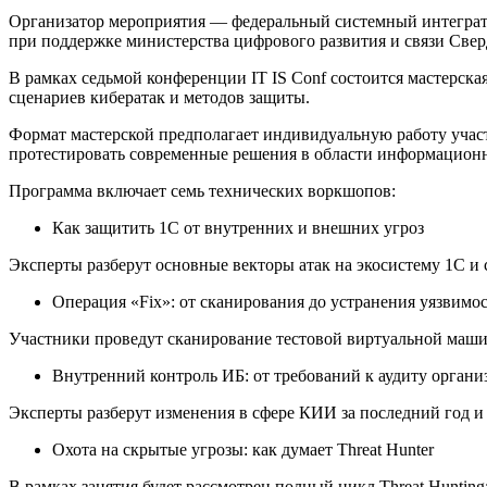
Организатор мероприятия — федеральный системный интегра
при поддержке министерства цифрового развития и связи Свер
В рамках седьмой конференции IT IS Conf состоится мастерск
сценариев кибератак и методов защиты.
Формат мастерской предполагает индивидуальную работу участ
протестировать современные решения в области информационно
Программа включает семь технических воркшопов:
Как защитить 1С от внутренних и внешних угроз
Эксперты разберут основные векторы атак на экосистему 1С и
Операция «Fix»: от сканирования до устранения уязвимо
Участники проведут сканирование тестовой виртуальной маш
Внутренний контроль ИБ: от требований к аудиту органи
Эксперты разберут изменения в сфере КИИ за последний год и 
Охота на скрытые угрозы: как думает Threat Hunter
В рамках занятия будет рассмотрен полный цикл Threat Huntin