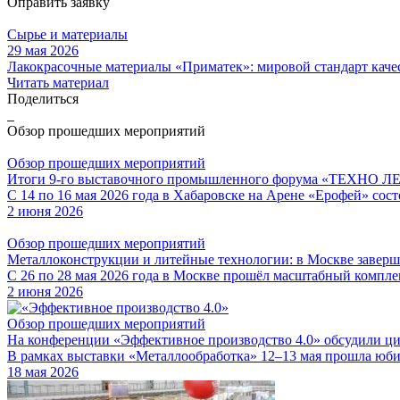
Оправить заявку
Сырье и материалы
29 мая 2026
Лакокрасочные материалы «Приматек»: мировой стандарт каче
Читать материал
Поделиться
Обзор прошедших мероприятий
Обзор прошедших мероприятий
Итоги 9-го выставочного промышленного форума «ТЕХНО Л
С 14 по 16 мая 2026 года в Хабаровске на Арене «Ерофей» с
2 июня 2026
Обзор прошедших мероприятий
Металлоконструкции и литейные технологии: в Москве завер
С 26 по 28 мая 2026 года в Москве прошёл масштабный компл
2 июня 2026
Обзор прошедших мероприятий
На конференции «Эффективное производство 4.0» обсудили 
В рамках выставки «Металлообработка» 12–13 мая прошла юбил
18 мая 2026