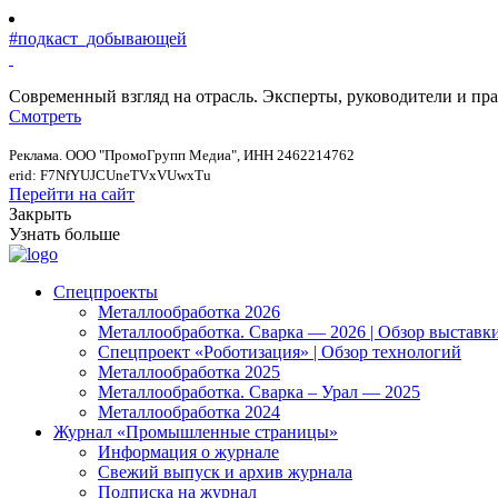
#подкаст_добывающей
Современный взгляд на отрасль. Эксперты, руководители и п
Смотреть
Реклама. ООО "ПромоГрупп Медиа", ИНН 2462214762
erid: F7NfYUJCUneTVxVUwxTu
Перейти на сайт
Закрыть
Узнать больше
Спецпроекты
Металлообработка 2026
Металлообработка. Сварка — 2026 | Обзор выставк
Спецпроект «Роботизация» | Обзор технологий
Металлообработка 2025
Металлообработка. Сварка – Урал — 2025
Металлообработка 2024
Журнал «Промышленные страницы»
Информация о журнале
Свежий выпуск и архив журнала
Подписка на журнал