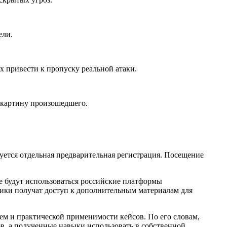
ели.
 привести к пропуску реальной атаки.
 картину произошедшего.
буется отдельная предварительная регистрация. Посещение
 будут использоваться российские платформы
ники получат доступ к дополнительным материалам для
м и практической применимости кейсов. По его словам,
в, а полученные навыки использовать в собственной