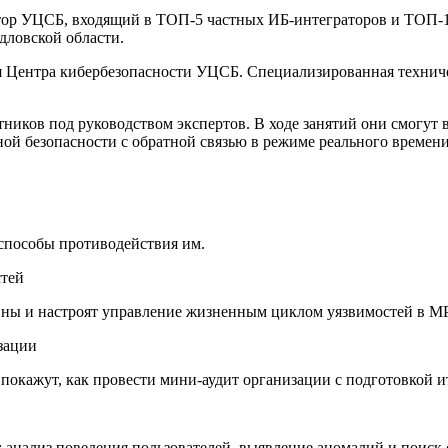
тор УЦСБ, входящий в ТОП-5 частных ИБ-интеграторов и ТОП-
дловской области.
ая Центра кибербезопасности УЦСБ. Специализированная техниче
ников под руководством экспертов. В ходе занятий они смогут 
й безопасности с обратной связью в режиме реального времени
 способы противодействия им.
стей
ины и настроят управление жизненным циклом уязвимостей в M
зации
покажут, как провести мини-аудит организации с подготовкой ит
g: анализ поведения пользователей, выявление аномалий и поиск