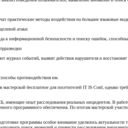
учат практические методы воздействия на большие языковые мод
целевой атаки
а к информационной безопасности и поиску ошибок, способных
трразведки
ют журнал событий, выявят действия нарушителя и восстановят
 способы противодействия им.
 мастерской бесплатное для посетителей IT IS Conf, однако тре
Б, имеющие опыт расследования реальных инцидентов. В работе
енного программного обеспечения. По итогам мастерской участ
готовке программы особое внимание уделялось актуальности те
 выполнить поиск аномалий и провести расследование инциденто