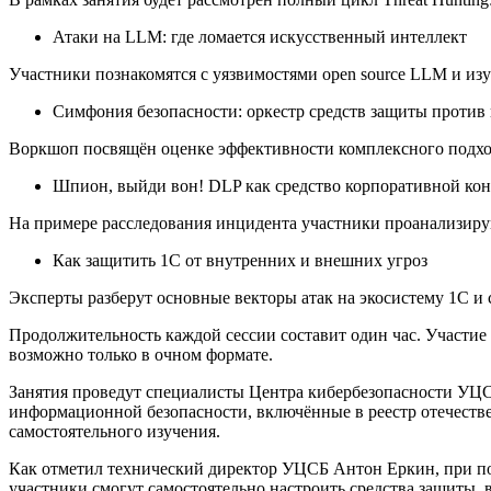
Атаки на LLM: где ломается искусственный интеллект
Участники познакомятся с уязвимостями open source LLM и из
Симфония безопасности: оркестр средств защиты против 
Воркшоп посвящён оценке эффективности комплексного подход
Шпион, выйди вон! DLP как средство корпоративной кон
На примере расследования инцидента участники проанализиру
Как защитить 1С от внутренних и внешних угроз
Эксперты разберут основные векторы атак на экосистему 1С и
Продолжительность каждой сессии составит один час. Участие в
возможно только в очном формате.
Занятия проведут специалисты Центра кибербезопасности УЦС
информационной безопасности, включённые в реестр отечеств
самостоятельного изучения.
Как отметил технический директор УЦСБ Антон Еркин, при под
участники смогут самостоятельно настроить средства защиты,