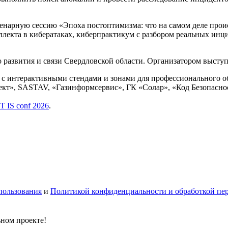
ленарную сессию «Эпоха постоптимизма: что на самом деле прои
ллекта в кибератаках, киберпрактикум с разбором реальных инц
развития и связи Свердловской области. Организатором высту
 интерактивными стендами и зонами для профессионального общ
т», SASTAV, «Газинформсервис», ГК «Солар», «Код Безопасност
IT IS conf 2026
.
пользования
и
Политикой конфиденциальности и обработкой пе
ьном проекте!