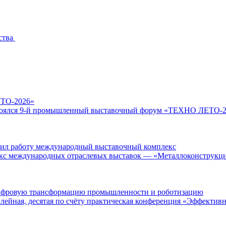
ства
ЕТО-2026»
остоялся 9-й промышленный выставочный форум «ТЕХНО ЛЕТО-202
шил работу международный выставочный комплекс
екс международных отраслевых выставок — «Металлоконструкции
цифровую трансформацию промышленности и роботизацию
ейная, десятая по счёту практическая конференция «Эффективн