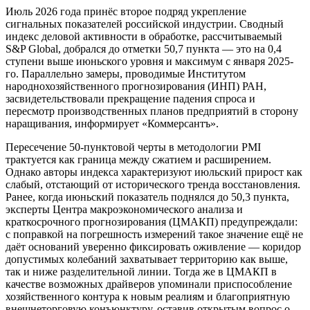
Июль 2026 года принёс второе подряд укрепление
сигнальных показателей российской индустрии. Сводный
индекс деловой активности в обработке, рассчитываемый
S&P Global, добрался до отметки 50,7 пункта — это на 0,4
ступени выше июньского уровня и максимум с января 2025-
го. Параллельно замеры, проводимые Институтом
народнохозяйственного прогнозирования (ИНП) РАН,
засвидетельствовали прекращение падения спроса и
пересмотр производственных планов предприятий в сторону
наращивания, информирует «Коммерсантъ».
Пересечение 50-пунктовой черты в методологии PMI
трактуется как граница между сжатием и расширением.
Однако авторы индекса характеризуют июльский прирост как
слабый, отстающий от исторического тренда восстановления.
Ранее, когда июньский показатель поднялся до 50,3 пункта,
эксперты Центра макроэкономического анализа и
краткосрочного прогнозирования (ЦМАКП) предупреждали:
с поправкой на погрешность измерений такое значение ещё не
даёт оснований уверенно фиксировать оживление — коридор
допустимых колебаний захватывает территорию как выше,
так и ниже разделительной линии. Тогда же в ЦМАКП в
качестве возможных драйверов упоминали приспособление
хозяйственного контура к новым реалиям и благоприятную
внешнеторговую конъюнктуру, оставив открытым вопрос о