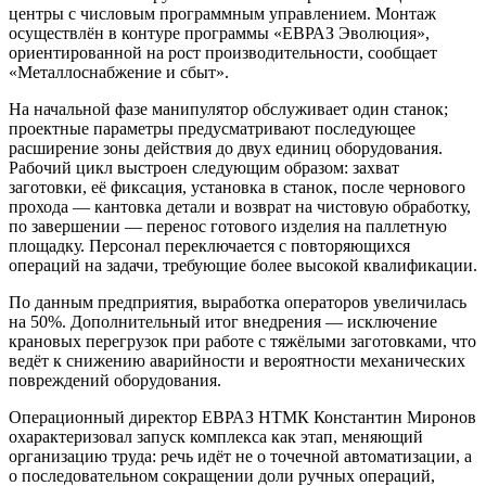
центры с числовым программным управлением. Монтаж
осуществлён в контуре программы «ЕВРАЗ Эволюция»,
ориентированной на рост производительности, сообщает
«Металлоснабжение и сбыт».
На начальной фазе манипулятор обслуживает один станок;
проектные параметры предусматривают последующее
расширение зоны действия до двух единиц оборудования.
Рабочий цикл выстроен следующим образом: захват
заготовки, её фиксация, установка в станок, после чернового
прохода — кантовка детали и возврат на чистовую обработку,
по завершении — перенос готового изделия на паллетную
площадку. Персонал переключается с повторяющихся
операций на задачи, требующие более высокой квалификации.
По данным предприятия, выработка операторов увеличилась
на 50%. Дополнительный итог внедрения — исключение
крановых перегрузок при работе с тяжёлыми заготовками, что
ведёт к снижению аварийности и вероятности механических
повреждений оборудования.
Операционный директор ЕВРАЗ НТМК Константин Миронов
охарактеризовал запуск комплекса как этап, меняющий
организацию труда: речь идёт не о точечной автоматизации, а
о последовательном сокращении доли ручных операций,