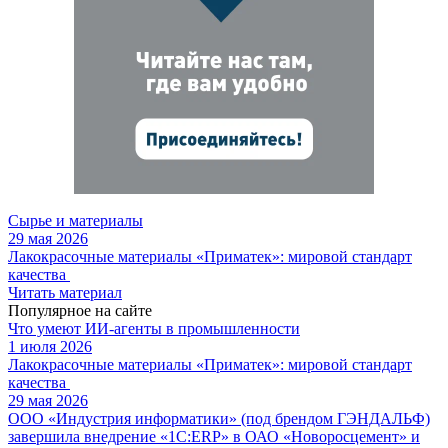
Сырье и материалы
29 мая 2026
Лакокрасочные материалы «Приматек»: мировой стандарт
качества
Читать материал
Популярное на сайте
Что умеют ИИ-агенты в промышленности
1 июля 2026
Лакокрасочные материалы «Приматек»: мировой стандарт
качества
29 мая 2026
ООО «Индустрия информатики» (под брендом ГЭНДАЛЬФ)
завершила внедрение «1С:ERP» в ОАО «Новоросцемент» и