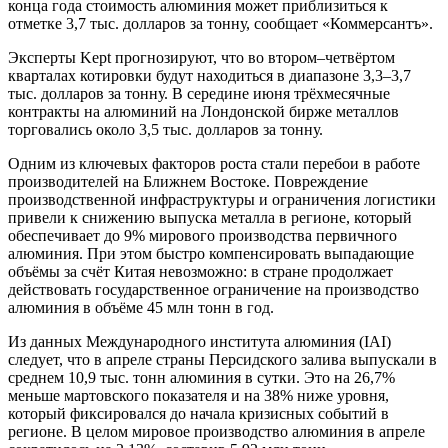
конца года стоимость алюминия может приблизиться к
отметке 3,7 тыс. долларов за тонну, сообщает «Коммерсантъ».
Эксперты Kept прогнозируют, что во втором–четвёртом
кварталах котировки будут находиться в диапазоне 3,3–3,7
тыс. долларов за тонну. В середине июня трёхмесячные
контракты на алюминий на Лондонской бирже металлов
торговались около 3,5 тыс. долларов за тонну.
Одним из ключевых факторов роста стали перебои в работе
производителей на Ближнем Востоке. Повреждение
производственной инфраструктуры и ограничения логистики
привели к снижению выпуска металла в регионе, который
обеспечивает до 9% мирового производства первичного
алюминия. При этом быстро компенсировать выпадающие
объёмы за счёт Китая невозможно: в стране продолжает
действовать государственное ограничение на производство
алюминия в объёме 45 млн тонн в год.
Из данных Международного института алюминия (IAI)
следует, что в апреле страны Персидского залива выпускали в
среднем 10,9 тыс. тонн алюминия в сутки. Это на 26,7%
меньше мартовского показателя и на 38% ниже уровня,
который фиксировался до начала кризисных событий в
регионе. В целом мировое производство алюминия в апреле