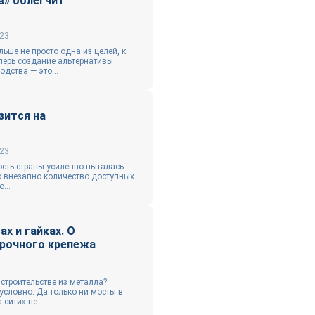
в» облегчит
023
ьше не просто одна из целей, к
еперь создание альтернативы
дства — это...
зится на
023
сть страны усиленно пыталась
о внезапно количество доступных
...
х и гайках. О
рочного крепежа
строительстве из металла?
условно. Да только ни мосты в
сити» не...