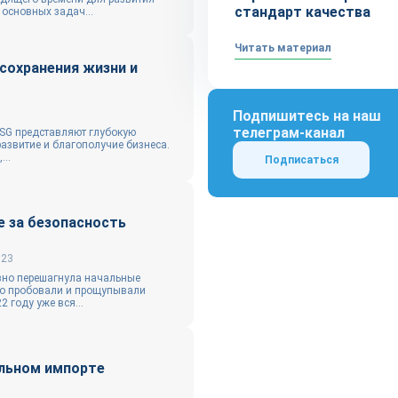
стандарт качества
 основных задач...
Читать материал
сохранения жизни и
Подпишитесь на наш
телеграм-канал
ESG представляют глубокую
развитие и благополучие бизнеса.
...
Подписаться
е за безопасность
023
вно перешагнула начальные
ко пробовали и прощупывали
 году уже вся...
ельном импорте