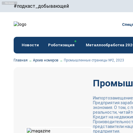
#подкаст_добывающей
erid: F7NfYUJCUneTVxVUwxTu
Спец
Новости
Роботизация
Металлообработка 202
Главная
→
Архив номеров
→
Промышленные страницы №2, 2023
Промышл
Импортозамещение д
Предприятия зарабо
экономия. О том, с
реальности, читайт
Кредит на недвижи
Производительность
представители нац
предприятия.