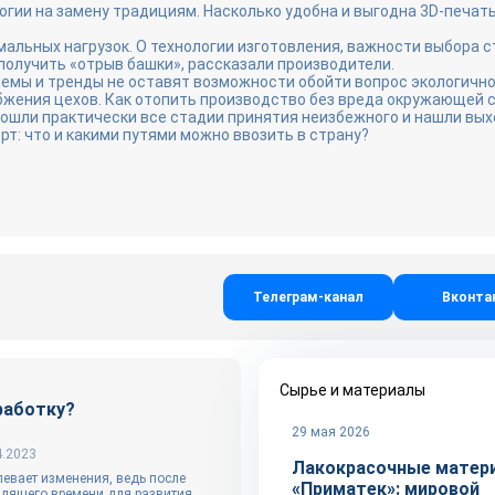
гии на замену традициям. Насколько удобна и выгодна 3D-печат
альных нагрузок. О технологии изготовления, важности выбора ст
е получить «отрыв башки», рассказали производители.
емы и тренды не оставят возможности обойти вопрос экологичн
бжения цехов. Как отопить производство без вреда окружающей 
ошли практически все стадии принятия неизбежного и нашли вых
т: что и какими путями можно ввозить в страну?
Телеграм-канал
Вконта
Сырье и материалы
работку?
29 мая 2026
4.2023
Лакокрасочные матер
евает изменения, ведь после
«Приматек»: мировой
одящего времени для развития