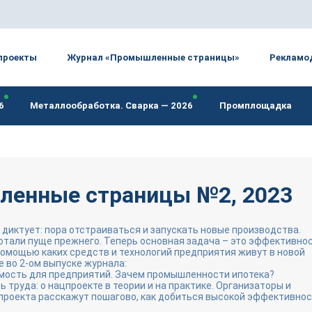
проекты
Журнал «Промышленные страницы»
Рекламо
6
Металлообработка. Сварка — 2026
Промплощадка
енные страницы №2, 2023
иктует: пора отстраиваться и запускать новые производства.
тали пуще прежнего. Теперь основная задача – это эффективнос
 помощью каких средств и технологий предприятия живут в новой
е во 2-ом выпуске журнала:
мость для предприятий. Зачем промышленности ипотека?
 труда: о нацпроекте в теории и на практике. Организаторы и
проекта расскажут пошагово, как добиться высокой эффективно