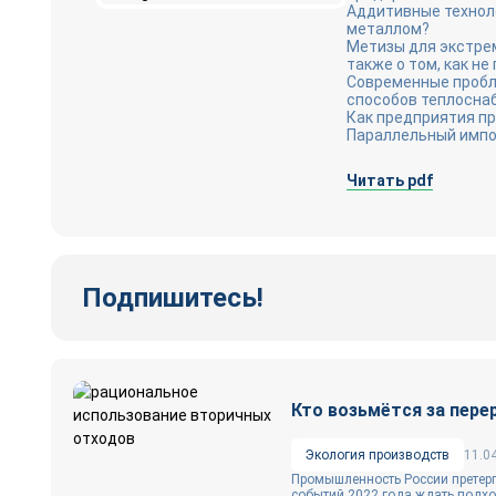
Аддитивные техноло
металлом?
Метизы для экстрем
также о том, как н
Современные пробл
способов теплосна
Как предприятия пр
Параллельный импор
Читать pdf
Подпишитесь!
Кто возьмётся за пере
Экология производств
11.0
Промышленность России претерп
событий 2022 года ждать подх