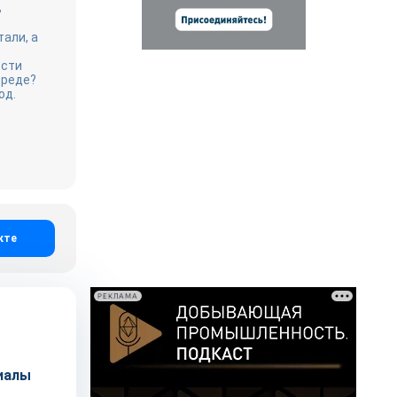
ь
али, а
ости
среде?
од.
кте
РЕКЛАМА
иалы