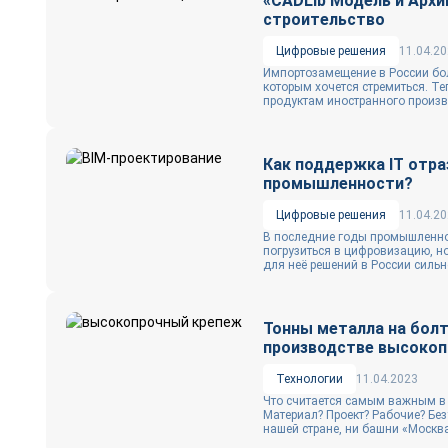
«CADLib Модель и Архи
строительство
Цифровые решения
11.04.2
Импортозамещение в России бол
которым хочется стремиться. Т
продуктам иностранного произво
Как поддержка IT отра
промышленности?
Цифровые решения
11.04.2
В последние годы промышленно
погрузиться в цифровизацию, н
для неё решений в России сильно
Тонны металла на болта
производстве высокоп
Технологии
11.04.2023
Что считается самым важным в 
Материал? Проект? Рабочие? Без
нашей стране, ни башни «Москва-