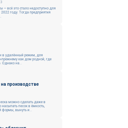
23
ты — всё это стало недоступно для
 2022 году. Тогда предприятия
.
и в удалённый режим, для
о-прежнему как дом родной, где
 Однако на...
 на производстве
еска можно сделать даже в
 насыпать песок в ёмкость,
 формы, вынуть и...