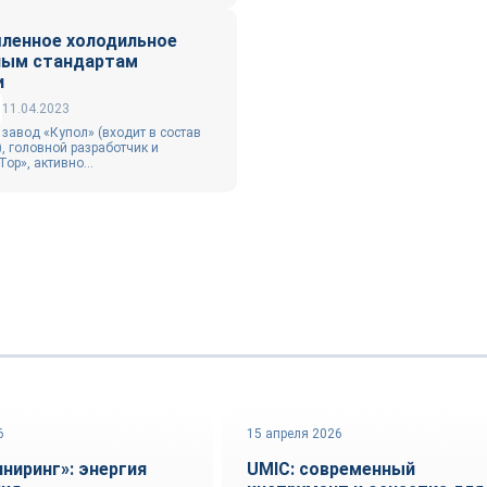
ленное холодильное
ным стандартам
и
11.04.2023
завод «Купол» (входит в состав
, головной разработчик и
ор», активно...
6
15 апреля 2026
ация
Оборудование и инструмент
ниринг»: энергия
UMIC: современный