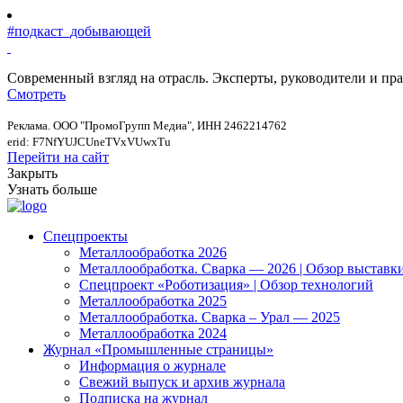
#подкаст_добывающей
Современный взгляд на отрасль. Эксперты, руководители и п
Смотреть
Реклама. ООО "ПромоГрупп Медиа", ИНН 2462214762
erid: F7NfYUJCUneTVxVUwxTu
Перейти на сайт
Закрыть
Узнать больше
Спецпроекты
Металлообработка 2026
Металлообработка. Сварка — 2026 | Обзор выставк
Спецпроект «Роботизация» | Обзор технологий
Металлообработка 2025
Металлообработка. Сварка – Урал — 2025
Металлообработка 2024
Журнал «Промышленные страницы»
Информация о журнале
Свежий выпуск и архив журнала
Подписка на журнал