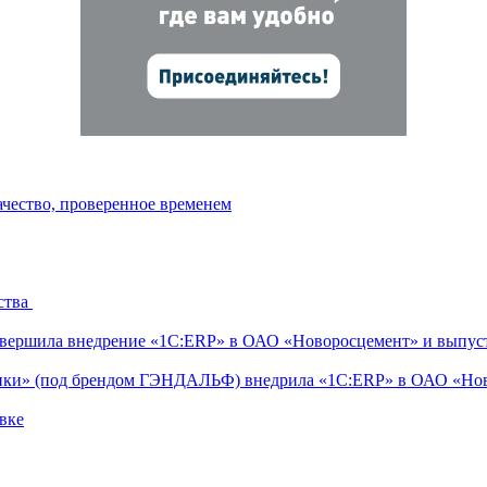
ачество, проверенное временем
ства
ершила внедрение «1С:ERP» в ОАО «Новоросцемент» и выпуст
тики» (под брендом ГЭНДАЛЬФ) внедрила «1С:ERP» в ОАО «Но
вке