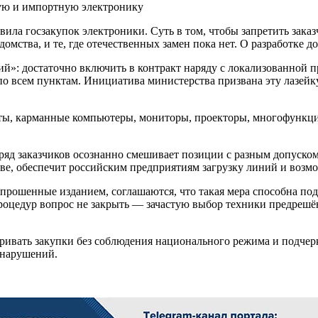
нную и импортную электронику
ла госзакупок электроники. Суть в том, чтобы запретить заказ
омства, и те, где отечественных замен пока нет. О разработке д
»: достаточно включить в контракт наряду с локализованной пр
о всем пунктам. Инициатива министерства призвана эту лазейк
шеты, карманные компьютеры, мониторы, проекторы, многофункц
ряд заказчиков осознанно смешивает позиции с разным допуском
ве, обеспечит российским предприятиям загрузку линий и возм
рошенные изданием, соглашаются, что такая мера способна подт
цедур вопрос не закрыть — зачастую выбор техники предрешён 
ривать закупки без соблюдения национального режима и подчер
х нарушений.