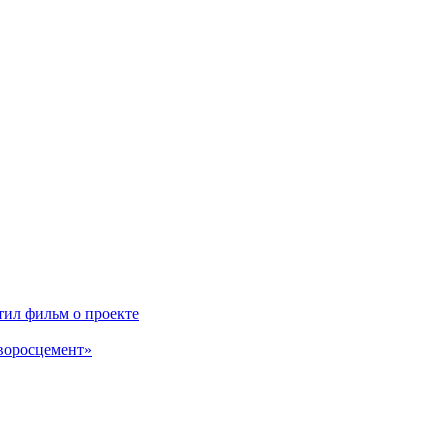
ил фильм о проекте
воросцемент»