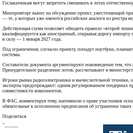
Госзаказчикам могут запретить смешивать в лотах отечестве
Минпромторг вынес на обсуждение проект, ужесточающий прави
— те, у которых уже имеются российские аналоги из реестра вед
Действующая схема позволяет обходить правило «второй лишний
квалифицируется как иностранный, открывая дорогу импорту п
в силу — 1 января 2027 года.
Под ограничения, согласно проекту, попадут ноутбуки, план
системы.
Составители документа аргументируют нововведение тем, что 
Принудительное разделение лотов, рассчитывают в министерст
Игроки рынка радиоэлектроники и вычислительной техники, оп
эксперты предупреждают: одним регулированием тендерных про
совместимости компонентов.
В ФАС, комментируя тему, напомнили о праве участников оспа
обязательные к исполнению предписания об устранении таки
Поделиться
РЕКЛАМА