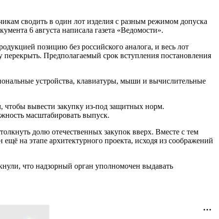
чикам сводить в один лот изделия с разным режимом допуска
окумента 6 августа написала газета «Ведомости».
одукцией позицию без российского аналога, и весь лот
у перекрыть. Предполагаемый срок вступления постановления
иональные устройства, клавиатуры, мыши и вычислительные
, чтобы вывести закупку из-под защитных норм.
ожность масштабировать выпуск.
олкнуть долю отечественных закупок вверх. Вместе с тем
ещё на этапе архитектурного проекта, исходя из соображений
кнули, что надзорный орган уполномочен выдавать