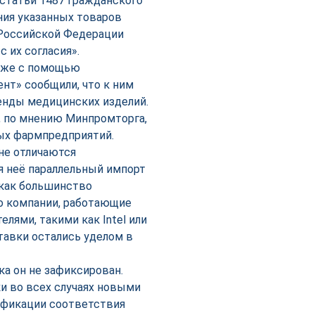
 статьи 1487 Гражданского
ния указанных товаров
и Российской Федерации
с их согласия».
даже с помощью
ент» сообщили, что к ним
ренды медицинских изделий.
о, по мнению Минпромторга,
ых фармпредприятий.
не отличаются
я неё параллельный импорт
 как большинство
бо компании, работающие
лями, такими как Intel или
тавки остались уделом в
ка он не зафиксирован.
ки во всех случаях новыми
ификации соответствия