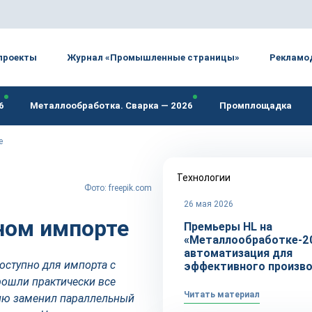
проекты
Журнал «Промышленные страницы»
Рекламо
6
Металлообработка. Сварка — 2026
Промплощадка
е
Технологии
Фото: freepik.com
26 мая 2026
ном импорте
Премьеры HL на
«Металлообработке-2
автоматизация для
доступно для импорта с
эффективного произв
прошли практически все
Читать материал
сию заменил параллельный