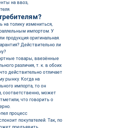
нты на ввоз,
теля.
отребителям?
ь на толику измениться,
араллельным импортом. У
и продукция оригинальная.
гарантия? Действительно ли
ну?
портные товары, ввезённые
ого различия, т. к. в обоих
 что действительно отличает
му рынку. Когда на
ьного импорта, то он
и, соответственно, может
тметили, что говорить о
ерно.
рпел процесс
покоит покупателей. Так, по
может предъявить