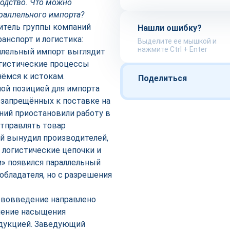
водство. Что можно
раллельного импорта?
дитель группы компаний
Нашли ошибку?
анспорт и логистика:
Выделите ее мышкой и
нажмите Ctrl + Enter
аллельный импорт выглядит
огистические процессы
нёмся к истокам.
Поделиться
ной позицией для импорта
 запрещённых к поставке на
ний приостановили работу в
отправлять товар
й вынудил производителей,
 логистические цепочки и
м» появился параллельный
обладателя, но с разрешения
ововведение направлено
чение насыщения
одукцией. Заведующий