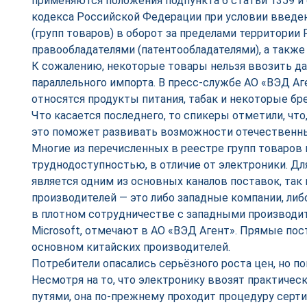
применяются положения подпункта 6 статьи 1359 и
кодекса Российской Федерации при условии введе
(групп товаров) в оборот за пределами территори
правообладателями (патентообладателями), а также 
К сожалению, некоторые товары нельзя ввозить 
параллельного импорта. В пресс-службе АО «ВЭД Аг
относятся продукты питания, табак и некоторые б
Что касается последнего, то спикеры отметили, чт
это поможет развивать возможности отечественн
Многие из перечисленных в реестре групп товаров 
труднодоступностью, в отличие от электроники. Дл
является одним из основных каналов поставок, так
производителей — это либо западные компании, ли
в плотном сотрудничестве с западными производите
Microsoft, отмечают в АО «ВЭД Агент». Прямые пос
основном китайских производителей.
Потребители опасались серьёзного роста цен, но по
Несмотря на то, что электронику ввозят практичес
путями, она по-прежнему проходит процедуру серт