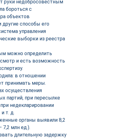
ет руки недобросовестным
ла бороться с
ра объектов
и другие способы его
система управления
ические выборки из реестра
рым можно определить
осмотр и есть возможность
спертизу.
рдила: в отношении
ет принимать меры.
ах осуществления
ых партий, при пересылке
 при недекларировании
 т. д.
оженные органы выявили 8,2
7,2 млн ед.).
звать длительную задержку