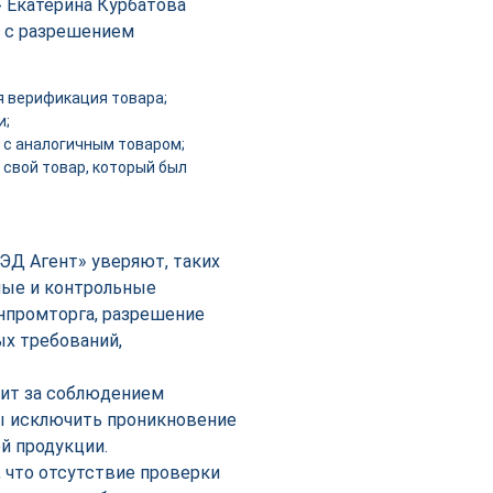
 Екатерина Курбатова
 с разрешением
я верификация товара;
и;
 с аналогичным товаром;
 свой товар, который был
ВЭД Агент» уверяют, таких
ные и контрольные
инпромторга, разрешение
ых требований,
дит за соблюдением
ы исключить проникновение
й продукции.
 что отсутствие проверки