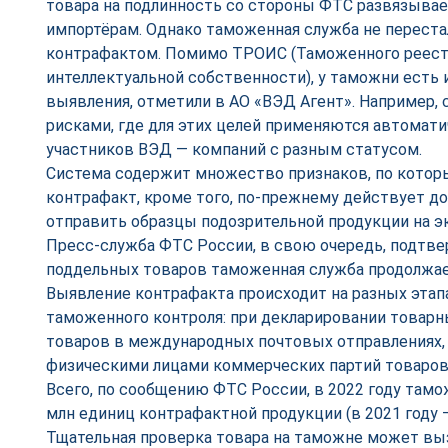
товара на подлинность со стороны ФТС развязыва
импортёрам. Однако таможенная служба не переста
контрафактом. Помимо ТРОИС (Таможенного реест
интеллектуальной собственности), у таможни есть 
выявления, отметили в АО «ВЭД Агент». Например, 
рисками, где для этих целей применяются автомат
участников ВЭД — компаний с разным статусом.
Система содержит множество признаков, по кото
контрафакт, кроме того, по-прежнему действует д
отправить образцы подозрительной продукции на эк
Пресс-служба ФТС России, в свою очередь, подтве
поддельных товаров таможенная служба продолжа
Выявление контрафакта происходит на разных этап
таможенного контроля: при декларировании товарн
товаров в международных почтовых отправлениях,
физическими лицами коммерческих партий товаров и
Всего, по сообщению ФТС России, в 2022 году там
млн единиц контрафактной продукции (в 2021 году — 
Тщательная проверка товара на таможне может вы