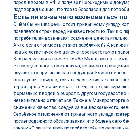
перед ввозом в РФ и получает необходимые докуме
подтверждающие, что товар безопасен для потреби
Есть ли из-за чего волноваться п
О чём бы ни шла речь, стоит привычному укладу хот
появляется страх перед неизвестностью. Так и с п
потребителей возникают сомнения: действительно л
А что если стоимость станет заоблачной? А как же 
новые логистические цепочки соответствуют зако
Как рассказали в пресс-службе Минпромторга, им
с помощью нового механизма, не имеют принципиальн
случаях это оригинальная продукция. Единственное,
эти группы товаров, так это адаптация к конкретно
территорию России ввозят товар по схеме параллел
формально введён в оборот в другом государстве 
незначительно отличаться. Также в Минпромторге о
снижении качества, следуя из вышесказанного, нев
Серьёзное отклонение от привычного уклада прете
послепродажного обслуживания, что более всего бес
закону «О защите прав потребителей», покупатель 