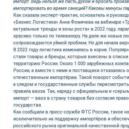
импорт. Ведь нельзя же пасть духом и бросить произ
импортировать во время санкций? Каковы минусы па
Как сказала эксперт-практик, основатель и руково
«Бизнес Логистика» Анна Фомичева на вебинаре «Тр
актуальные тренды и зоны роста» в 2022 году, пар
красиво только по телевизору. На деле же новые л
сопровождаются уймой проблем. Но для начала вер
В 2022 году логистика изменилась в корне. Популяр
стали товары и бренды, которые внесены в списки
территорию России. Около 1 000 зарубежных компа
России, а вместе с ними и поставщики отказались 
отечественным импортёрам. Такой поворот событи
а следом и государственные службы пересмотреть
правила ввоза. Так, наряду с официальным и «серы
импорт — ввоз в страну товаров без согласия право
государства.
Как сообщили в пресс-службе ФТС России, такое н
исключительно на поддержку импортёров и обеспе
российского рынка оригинальной качественной пр