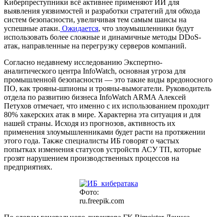
Киберпреступники всё активнее применяют ИИ для
выявления уязвимостей и разработки стратегий для обхода
систем безопасности, увеличивая тем самым шансы на
успешные атаки.
Ожидается
, что злоумышленники будут
использовать более сложные и динамичные методы DDoS-
атак, направленные на перегрузку серверов компаний.
Согласно недавнему исследованию Экспертно-
аналитического центра InfoWatch, основная угроза для
промышленной безопасности — это такие виды вредоносного
ПО, как трояны-шпионы и трояны-вымогатели. Руководитель
отдела по развитию бизнеса InfoWatch ARMA Алексей
Петухов отмечает, что именно с их использованием проходит
80% хакерских атак в мире. Характерна эта ситуация и для
нашей страны. Исходя из прогнозов, активность их
применения злоумышленниками будет расти на протяжении
этого года. Также специалисты ИБ говорят о частых
попытках изменения статусов устройств АСУ ТП, которые
грозят нарушением производственных процессов на
предприятиях.
Фото:
ru.freepik.com