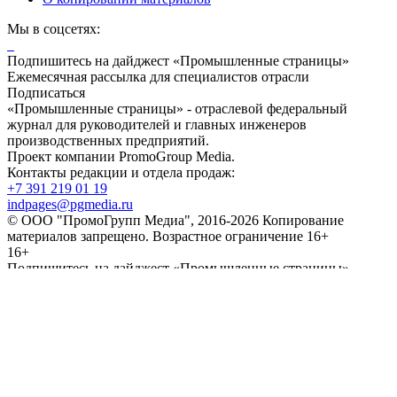
Мы в соцсетях:
Подпишитесь на дайджест «Промышленные страницы»
Ежемесячная рассылка для специалистов отрасли
Подписаться
«Промышленные страницы» - отраслевой федеральный
журнал для руководителей и главных инженеров
производственных предприятий.
Проект компании PromoGroup Media.
Контакты редакции и отдела продаж:
+7 391 219 01 19
indpages@pgmedia.ru
© ООО "ПромоГрупп Медиа", 2016-2026 Копирование
материалов запрещено. Возрастное ограничение 16+
16+
Подпишитесь на дайджест «Промышленные страницы»
Ежемесячная рассылка для специалистов отрасли
*Подписываясь на рассылку, вы соглашаетесь с
Правилами
пользования
и
Политикой конфиденциальности и обработкой
персональных данных
Отправить