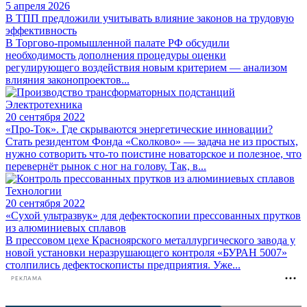
5 апреля 2026
В ТПП предложили учитывать влияние законов на трудовую
эффективность
В Торгово-промышленной палате РФ обсудили
необходимость дополнения процедуры оценки
регулирующего воздействия новым критерием — анализом
влияния законопроектов...
Электротехника
20 сентября 2022
«Про-Ток». Где скрываются энергетические инновации?
Стать резидентом Фонда «Сколково» — задача не из простых,
нужно сотворить что-то поистине новаторское и полезное, что
перевернёт рынок с ног на голову. Так, в...
Технологии
20 сентября 2022
«Сухой ультразвук» для дефектоскопии прессованных прутков
из алюминиевых сплавов
В прессовом цехе Красноярского металлургического завода у
новой установки неразрушающего контроля «БУРАН 5007»
столпились дефектоскописты предприятия. Уже...
РЕКЛАМА