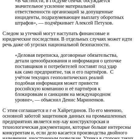
«В частности, в Госдуме сейчас обсуждается
значительное усиление материальной
ответственности организаций за допущенные
инциденты, подразумевающее выплату оборотных
штрафов», — подчёркивает Алексей Петухов.
Следом за утечкой могут наступать финансовые и
юридические последствия. В отдельных случаях может идти
речь даже об угрозах национальной безопасности.
«Деловая переписка, договорные обязательства,
детали ценообразования и информация о цепочке
поставщиков и потребителей поставят под удар
как само предприятие, так и его партнёров. С
учётом текущих геополитических реалий
подобная информация может привести
российскую компанию и её партнёров к
блокировкам и санкциям на международном
уровне», — объяснил Денис Мариненков.
С этим соглашается и г-н Хайретдинов. По его мнению,
основной заботой защитников данных на промышленных
предприятиях является ноу-хау конструкторская и
технологическая документации, которые больше интересны
конкурентам и, если дело касается производства двойного
назначения, иностранным разведкам. Утечка в сторону таких