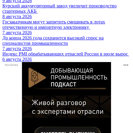
9 августа 2026
Курский аккумуляторный завод увеличит производство
стартерных АКБ
8 августа 2026
Госзаказчикам могут запретить смешивать в лотах
отечественную и импортную электронику
7 августа 2026
До конца 2026 года сохранится высокий спрос на
специалистов промышленности
7 августа 2026
Индекс PMI обрабатывающих отраслей России в июле вырос
6 августа 2026
РЕКЛАМА