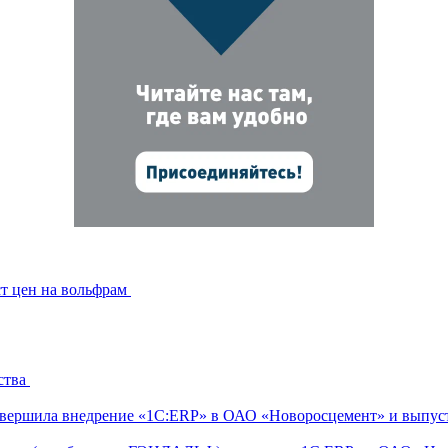
ст цен на вольфрам
ства
ершила внедрение «1С:ERP» в ОАО «Новоросцемент» и выпуст