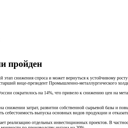
н
ии пройден
й этап снижения спроса и может вернуться к устойчивому росту
 старший вице-президент Промышленно-металлургического холд
 России сократилось на 14%, что привело к снижению цен на ме
на снижении затрат, развитии собственной сырьевой базы и по
ть себестоимость выпуска основных видов продукции и отказатьс
т реализацию отдельных инвестиционных проектов. В частности
ь мощности по производству чугуна на 20%.