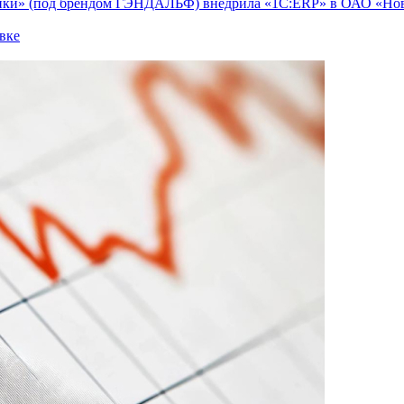
тики» (под брендом ГЭНДАЛЬФ) внедрила «1С:ERP» в ОАО «Но
вке