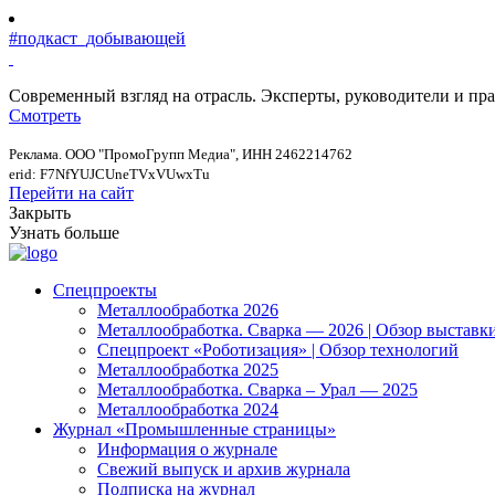
#подкаст_добывающей
Современный взгляд на отрасль. Эксперты, руководители и п
Смотреть
Реклама. ООО "ПромоГрупп Медиа", ИНН 2462214762
erid: F7NfYUJCUneTVxVUwxTu
Перейти на сайт
Закрыть
Узнать больше
Спецпроекты
Металлообработка 2026
Металлообработка. Сварка — 2026 | Обзор выставк
Спецпроект «Роботизация» | Обзор технологий
Металлообработка 2025
Металлообработка. Сварка – Урал — 2025
Металлообработка 2024
Журнал «Промышленные страницы»
Информация о журнале
Свежий выпуск и архив журнала
Подписка на журнал