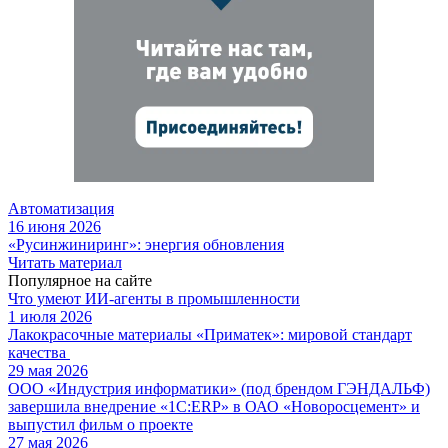
Автоматизация
16 июня 2026
«Русинжиниринг»: энергия обновления
Читать материал
Популярное на сайте
Что умеют ИИ-агенты в промышленности
1 июля 2026
Лакокрасочные материалы «Приматек»: мировой стандарт
качества
29 мая 2026
ООО «Индустрия информатики» (под брендом ГЭНДАЛЬФ)
завершила внедрение «1С:ERP» в ОАО «Новоросцемент» и
выпустил фильм о проекте
27 мая 2026