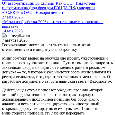
От автоматизации до фильма. Как ООО «Индустрия
информатики» (под брендом ГЭНДАЛЬФ) внедрила
«1С:ERP» в ОАО «Новоросцемент»
27 мая 2026
«Металлообработка-2026»: отечественные технологии на
выставке
14 мая 2026
7 августа 2026
Госзаказчикам могут запретить смешивать в лотах
отечественную и импортную электронику
Минпромторг вынес на обсуждение проект, ужесточающий
правила госзакупок электроники. Суть в том, чтобы запретить
заказчикам сводить в один лот изделия с разным режимом
допуска — те, у которых уже имеются российские аналоги из
реестра ведомства, и те, где отечественных замен пока нет. О
разработке документа 6 августа написала газета «Ведомости».
Действующая схема позволяет обходить правило «второй
лишний»: достаточно включить в контракт наряду с
локализованной продукцией позицию без российского
аналога, и весь лот квалифицируется как иностранный,
открывая дорогу импорту по всем пунктам. Инициатива
министерства призвана эту лазейку перекрыть.