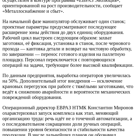
осуществлён в контуре программы «ЕВРАЗ Эволюция»,
ориентированной на рост производительности, сообщает
«Металлоснабжение и сбыт».
На начальной фазе манипулятор обслуживает один станок;
проектные параметры предусматривают последующее
расширение зоны действия до двух единиц оборудования.
Рабочий цикл выстроен следующим образом: захват
заготовки, её фиксация, установка в станок, после чернового
прохода — кантовка детали и возврат на чистовую обработку,
по завершении — перенос готового изделия на паллетную
площадку. Персонал переключается с повторяющихся
операций на задачи, требующие более высокой квалификации.
По данным предприятия, выработка операторов увеличилась
на 50%. Дополнительный итог внедрения — исключение
крановых перегрузок при работе с тяжёлыми заготовками, что
ведёт к снижению аварийности и вероятности механических
повреждений оборудования.
Операционный директор ЕВРАЗ НТМК Константин Миронов
охарактеризовал запуск комплекса как этап, меняющий
организацию труда: речь идёт не о точечной автоматизации, а
о последовательном сокращении доли ручных операций,
повышении уровня безопасности и стабильности качества
продукции. В числе дальнейших планов он обозначил