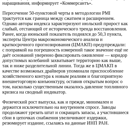
наращивания, информирует «Коммерсантъ».
Пересечение 50-пунктовой черты в методологии PMI
трактуется как граница между сжатием и расширением.
Однако авторы индекса характеризуют июльский прирост как
слабый, отстающий от исторического тренда восстановления.
Ранее, когда июньский показатель поднялся до 50,3 пункта,
эксперты Центра макроэкономического анализа и
краткосрочного прогнозирования (ЦМАКП) предупреждали:
с поправкой на погрешность измерений такое значение ещё не
даёт оснований уверенно фиксировать оживление — коридор
допустимых колебаний захватывает территорию как выше,
так и ниже разделительной линии. Тогда же в ЦМАКП в
качестве возможных драйверов упоминали приспособление
хозяйственного контура к новым реалиям и благоприятную
внешнеторговую конъюнктуру, оставив открытым вопрос о
том, насколько существенным оказалось давление топливного
кризиса на сводный индикатор.
Физический рост выпуска, как и прежде, минимален и
держится исключительно на внутреннем спросе. Заводы
продолжают урезать штат и сокращать запасы, а участившиеся
сбои в цепочках снабжения увеличивают издержки,
резюмирует издание, ссылаясь на данные ИНП РАН.