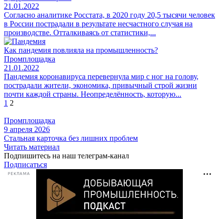
21.01.2022
Согласно аналитике Росстата, в 2020 году 20,5 тысячи человек
в России пострадали в результате несчастного случая на
производстве. Отталкиваясь от статистики,...
Как пандемия повлияла на промышленность?
Промплощадка
21.01.2022
Пандемия коронавируса перевернула мир с ног на голову,
пострадали жители, экономика, привычный строй жизни
почти каждой страны. Неопределённость, которую...
Пагинация
1
2
записей
Промплощадка
9 апреля 2026
Стальная карточка без лишних проблем
Читать материал
Подпишитесь на наш телеграм-канал
Подписаться
РЕКЛАМА