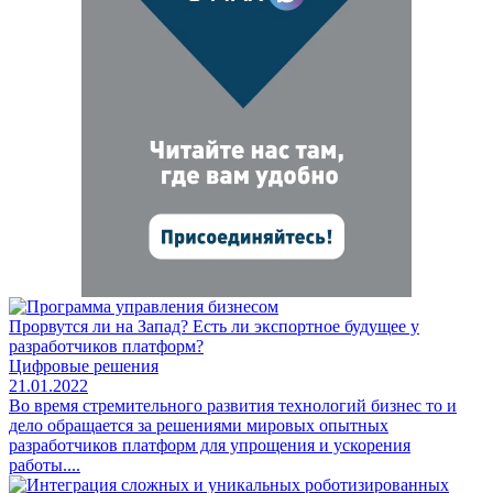
Прорвутся ли на Запад? Есть ли экспортное будущее у
разработчиков платформ?
Цифровые решения
21.01.2022
Во время стремительного развития технологий бизнес то и
дело обращается за решениями мировых опытных
разработчиков платформ для упрощения и ускорения
работы....