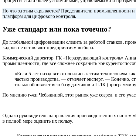
процессы стали более устойчивыми, управляемыми и прозрач
Но что за этим скрывается? Представители промышленности 
платформ для цифрового контроля.
Уже стандарт или пока точечно?
До глобальной цифровизации следить за работой станков, пров
кадров не оставляют предприятиям выбора.
Коммерческий директор ГК «Неразрушающий контроль» Анна Че
промышленности, где всё сложнее сохранить конкурентоспособ
«Если 5 лет назад все относились к этим технологиям ка
частью производства, — отмечает эксперт. — Конечно, ст
только обновляет всю базу датчиков и ПЛК (программир
По мнению г-жи Чебыкиной, этот рынок уже созрел, и его уч
Однако руководитель направления производственных систем «Р
в полной мере оценить их пользу.