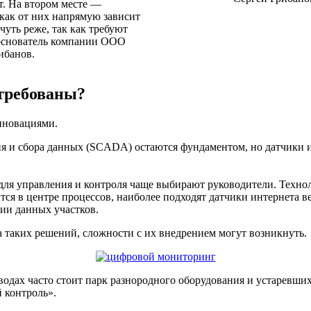
ет. На втором месте —
 как от них напрямую зависит
чуть реже, так как требуют
основатель компании ООО
ибанов.
стребованы?
инновациями.
ия и сбора данных (SCADA) остаются фундаментом, но датчики 
ля управления и контроля чаще выбирают руководители. Технол
ится в центре процессов, наиболее подходят датчики интернета
нии данных участков.
а таких решений, сложности с их внедрением могут возникнуть.
аводах часто стоит парк разнородного оборудования и устаревши
 контроль».