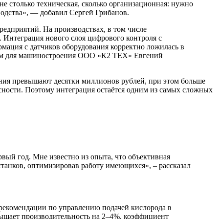
 не столько техническая, сколько организационная: нужно
одства», — добавил Сергей Грибанов.
дприятий. На производствах, в том числе
 Интеграция нового слоя цифрового контроля с
мация с датчиков оборудования корректно ложилась в
иям для машиностроения ООО «К2 ТЕХ» Евгений
ения превышают десятки миллионов рублей, при этом больше
ности. Поэтому интеграция остаётся одним из самых сложных
вый год. Мне известно из опыта, что объективная
 станков, оптимизировав работу имеющихся», – рассказал
 рекомендации по управлению подачей кислорода в
ышает производительность на 2–4%, коэффициент