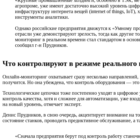
«Крупные промышленные холдинги, особенно в ТЭК, мет
агропроме, уже имеют достаточно высокий уровень цифр
инфраструктуру интернета вещей (internet of things, IoT)
инструменты аналитики.
Однако российские предприятия движутся к «Умному про
отрасли уже демонстрируют зрелость, тогда как другие т
мониторинг в реальном времени стал стандартом в основ
сообщил г-н Прудников.
Что контролируют в режиме реального 
Онлайн-мониторинг охватывает сразу несколько направлений, 
получится. Но она убеждена, что контроль оборудования — это
Технологические цепочки тоже постепенно уходят в цифровое 
контроль качества, хотя и сложнее для автоматизации, уже вх
на новый уровень, отмечает эксперт.
Денис Прудников, в свою очередь, акцентирует внимание на то
состояние станков, проводить предиктивное обслуживание, а 
«Сначала предприятия берут под контроль работу станоч