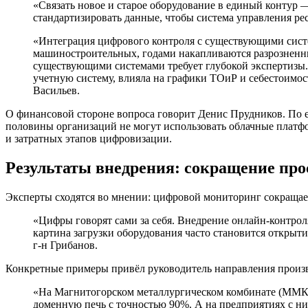
«Связать новое и старое оборудование в единый контур —
стандартизировать данные, чтобы система управления р
«Интеграция цифрового контроля с существующими сист
машиностроительных, годами накапливаются разрозненны
существующими системами требует глубокой экспертизы.
учетную систему, влияла на графики ТОиР и себестоим
Васильев.
О финансовой стороне вопроса говорит Денис Прудников. По 
половины организаций не могут использовать облачные платф
и затратных этапов цифровизации.
Результаты внедрения: сокращение прос
Эксперты сходятся во мнении: цифровой мониторинг сокращает
«Цифры говорят сами за себя. Внедрение онлайн-контрол
картина загрузки оборудования часто становится открыти
г-н Грибанов.
Конкретные примеры привёл руководитель направления произ
«На Магнитогорском металлургическом комбинате (ММК) 
доменную печь с точностью 90%. А на предприятиях с 