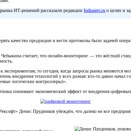
ными.
и рынка ИТ-решений рассказали редакции
Indpages.ru
о целях и з
ерять качество продукции и вести протоколы было задачей опера
быкина считает, что онлайн-мониторинг — это жёсткий станда
ность.
к к экспериментам, то сегодня, когда запросы рынка меняются м
епень внедрения технологий у всех разная: кто-то давно начал г
уемые логические контроллеры)».
астники понимают экономический эффект от внедрения цифровы
ексофт» Денис Прудников убеждён, что далеко не все предприят