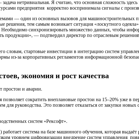
 задача нетривиальная. Я считаю, что основная сложность здесь
есурсами предприятия корректно воспринимала сигналы с произв
емами — один из основных вызовов для машиностроительных пре
е решения, тем самым возникает ситуация «лоскутного одеяла».
 Необходимо синхронизировать множество данных, чтобы инфор
ость продукции», — подтвердил директор по отраслевым решен
его словам, стартовые инвестиции в интеграцию систем управл
ормы из-за корпоративных регламентов информационной безопас
тоев, экономия и рост качества
 простои и аварии.
я позволяет сократить внеплановые простои на 15–20% уже в пер
ем для руководства. Это позволяет отказаться от закупки новых
водственных систем «Рексофт».
работает система на базе машинного обучения, которая выдаёт
низким уровнем цифровизации внедрение систем управления пов