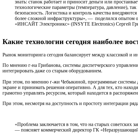
знать: станок работает и приносит деньги или простаива
технологические параметры (температура, давление), так
безопасность. Логистика и контроль качества внедряются 
более сложной инфраструктуры», — поделился опытом 
«ИНСАЙТ Электроникс» (INSYTE Electronics) Сергей Гр
Какие технологии сегодня наиболее во
Рынок мониторинга сегодня балансирует между классикой и 
По мнению г-на Грибанова, системы диспетчерского управлен
интегрировать даже со старым оборудованием.
При этом, по мнению г-жи Чебыкиной, программные системы д
экране и принимать решения оперативно. А для тех, кто наход
грамотно управлять ресурсом, который находится в распоряже
При этом, несмотря на доступность и простоту интеграции ряд
«Проблема заключается в том, что на старых советских з
— поясняет коммерческий директор ГК «Неразрушающий