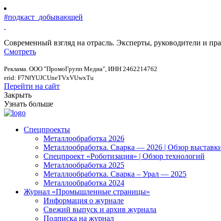
#подкаст_добывающей
Современный взгляд на отрасль. Эксперты, руководители и п
Смотреть
Реклама. ООО "ПромоГрупп Медиа", ИНН 2462214762
erid: F7NfYUJCUneTVxVUwxTu
Перейти на сайт
Закрыть
Узнать больше
Спецпроекты
Металлообработка 2026
Металлообработка. Сварка — 2026 | Обзор выставк
Спецпроект «Роботизация» | Обзор технологий
Металлообработка 2025
Металлообработка. Сварка – Урал — 2025
Металлообработка 2024
Журнал «Промышленные страницы»
Информация о журнале
Свежий выпуск и архив журнала
Подписка на журнал