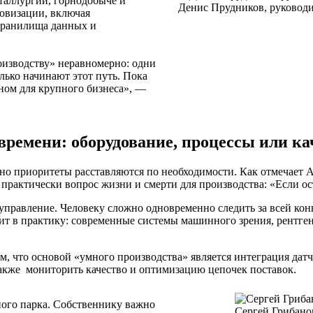
аллургии, горнодобыче и
Денис Прудников, руководи
овизации, включая
, хранилища данных и
изводству» неравномерно: одни
олько начинают этот путь. Пока
ном для крупного бизнеса», —
времени: оборудование, процессы или ка
но приоритеты расставляются по необходимости. Как отмечает А
 практически вопрос жизни и смерти для производства: «Если ос
управление. Человеку сложно одновременно следить за всей кон
одит в практику: современные системы машинного зрения, рентге
м, что основой «умного производства» является интеграция дат
также мониторить качество и оптимизацию цепочек поставок.
ного парка. Собственнику важно
Сергей Грибан