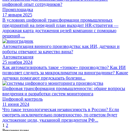
цифровой опыт сотрудников?
Промплощадка
17 января 2025
В условиях цифровой трансформации промышленных
предприятий на передний план выходит HR-стратегия —
дорожная карта достижения целей компании с помощью
решений,...
Автоматизация винного производства: как ИИ, датчики и
роботы отвечают за качество вина?
Автоматизация
25 ноября 2024
Как автоматизировать такое «тонкое» производство? Как ИИ
позволяет следить за микроклиматом на винограднике? Какие
датчики помогают предсказать болезни...
Цифровая трансформация промышленности: общие вопросы
внедрения и разработки систем мониторинга
Цифровой контроль
11 июня 2024
Что такое технологическая независимость в России? Если
смотреть исключительно поверхностно, то ответом будет
достижение цели, указанной президентом РФ...
Пагинация
1
2
Рекомендуем