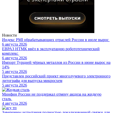
Новости
Индекс PMI обрабатывающих отраслей России в июле вырос
6 августа 2026
ЕВРАЗ НТМК ввёл в эксплуатацию робототехнический
комплекс
6 августа 2026
Импорт Турцией чёрных металлов из России в июне вырос на
14%
5 августа 2026
Представлен российский проект многолучевого электронного
литографа для выпуска микросхем
5 августа 2026
Минфин России не поддержал отмену акциза на жидкую
сталь
4 августа 2026
Завершены испытания полностью локализованной связки для