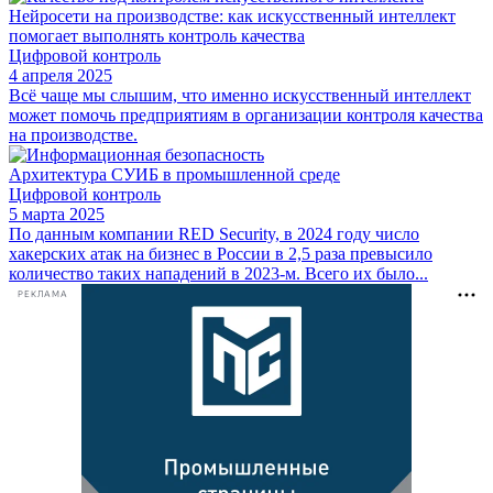
Нейросети на производстве: как искусственный интеллект
помогает выполнять контроль качества
Цифровой контроль
4 апреля 2025
Всё чаще мы слышим, что именно искусственный интеллект
может помочь предприятиям в организации контроля качества
на производстве.
Архитектура СУИБ в промышленной среде
Цифровой контроль
5 марта 2025
По данным компании RED Security, в 2024 году число
хакерских атак на бизнес в России в 2,5 раза превысило
количество таких нападений в 2023-м. Всего их было...
РЕКЛАМА