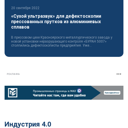
20 сентября 2022
«Сухой ультразвук» для дефектоскопии
прессованных прутков из алюминиевых
сплавов
В прессовом цехе Красноярского металлургического завода у
новой установки неразрушающего контроля «БУРАН 5007»
столпились дефектоскописты предприятия. Уже...
РЕКЛАМА
Индустрия 4.0