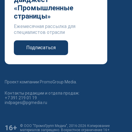
«Промышленные
страницы»
Ежемесячная рассылка для
специалистов отрасли
Подписаться
Проект компании PromoGroup Media.
Контакты редакции и отдела продаж:
+7 391 219 01 19
indpages@pgmedia.ru
16+
© ООО "ПромоГрупп Медиа", 2016-2026 Копирование
материалов запрещено. Возрастное ограничение 16+