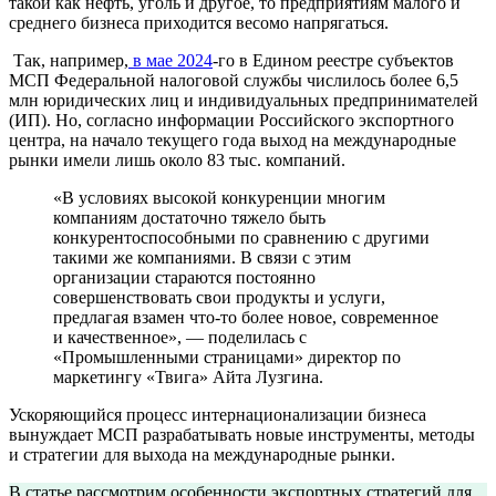
такой как нефть, уголь и другое, то предприятиям малого и
среднего бизнеса приходится весомо напрягаться.
Так, например,
в мае 2024
-го в Едином реестре субъектов
МСП Федеральной налоговой службы числилось более 6,5
млн юридических лиц и индивидуальных предпринимателей
(ИП). Но, согласно информации Российского экспортного
центра, на начало текущего года выход на международные
рынки имели лишь около 83 тыс. компаний.
«В условиях высокой конкуренции многим
компаниям достаточно тяжело быть
конкурентоспособными по сравнению с другими
такими же компаниями. В связи с этим
организации стараются постоянно
совершенствовать свои продукты и услуги,
предлагая взамен что-то более новое, современное
и качественное», — поделилась с
«Промышленными страницами» директор по
маркетингу «Твига» Айта Лузгина.
Ускоряющийся процесс интернационализации бизнеса
вынуждает МСП разрабатывать новые инструменты, методы
и стратегии для выхода на международные рынки.
В статье рассмотрим особенности экспортных стратегий для