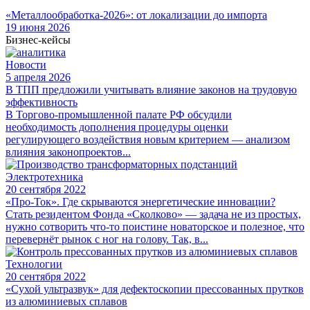
«Металлообработка-2026»: от локализации до импорта
19 июня 2026
Бизнес-кейсы
Новости
5 апреля 2026
В ТПП предложили учитывать влияние законов на трудовую
эффективность
В Торгово-промышленной палате РФ обсудили
необходимость дополнения процедуры оценки
регулирующего воздействия новым критерием — анализом
влияния законопроектов...
Электротехника
20 сентября 2022
«Про-Ток». Где скрываются энергетические инновации?
Стать резидентом Фонда «Сколково» — задача не из простых,
нужно сотворить что-то поистине новаторское и полезное, что
перевернёт рынок с ног на голову. Так, в...
Технологии
20 сентября 2022
«Сухой ультразвук» для дефектоскопии прессованных прутков
из алюминиевых сплавов