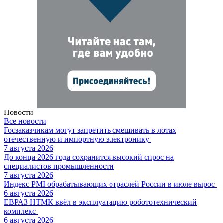
Новости
Все новости
Госзаказчикам могут запретить смешивать в лотах
отечественную и импортную электронику
7 августа 2026
До конца 2026 года сохранится высокий спрос на
специалистов промышленности
7 августа 2026
Индекс PMI обрабатывающих отраслей России в июле вырос
6 августа 2026
ЕВРАЗ НТМК ввёл в эксплуатацию робототехнический
комплекс
6 августа 2026