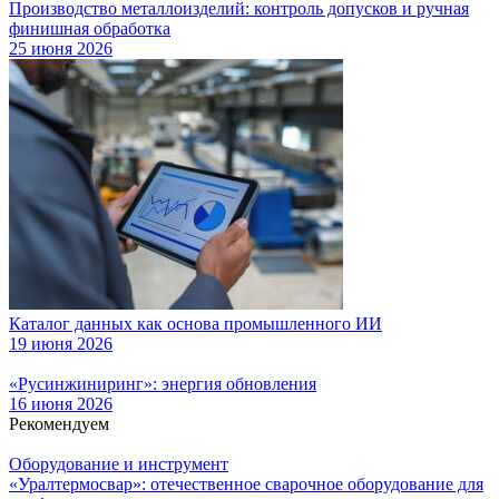
Производство металлоизделий: контроль допусков и ручная
финишная обработка
25 июня 2026
Каталог данных как основа промышленного ИИ
19 июня 2026
«Русинжиниринг»: энергия обновления
16 июня 2026
Рекомендуем
Оборудование и инструмент
«Уралтермосвар»: отечественное сварочное оборудование для