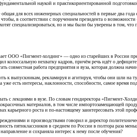
фундаментальной наукой и практикориентированной подготовко
е общая для всех инженерных специальностей в первые два года 
 чтобы, в соответствии с поручением президента о возможности 
 хотят специализироваться, но и мы были бы уверены в том, что
пает ООО «Пигмент-холдинг» — одно из старейших в России пр
 колоссальную нехватку кадров, причём речь идёт о дефиците к
ать совместная работа предприятия и вуза, которая должна начи
ь к выпускникам, рекламируя и агитируя, чтобы они шли на ту
да уже есть интересы, наклонности, способности, самое время 
ать с лекциями в вузе. По словам гендиректора «Пигмент-Холди
кокрасочных материалов, в том числе импортозамещающей проду
ах карьерного роста и по-настоящему заинтересовать этой проф
реждениями и производствами говорил и директор политехничес
ость пятиклассников в среднем по России в полтора раза меньш
направление и сохраняла интерес к нему после обучения?