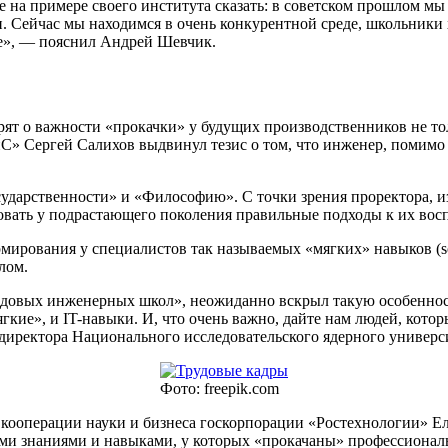
 на примере своего института сказать: в советском прошлом мы
ии. Сейчас мы находимся в очень конкурентной среде, школьники
ие», — пояснил Андрей Шевчик.
орят о важности «прокачки» у будущих производственников не 
 Сергей Салихов выдвинул тезис о том, что инженер, помимо 
ударственности» и «Философию». С точки зрения проректора, из
овать у подрастающего поколения правильные подходы к их вос
ирования у специалистов так называемых «мягких» навыков (sof
лом.
довых инженерных школ», неожиданно вскрыл такую особенност
гкие», и IT-навыки. И, что очень важно, дайте нам людей, кот
 директора Национального исследовательского ядерного униве
Фото: freepik.com
кооперации науки и бизнеса госкорпорации «Ростехнологии» Ел
кими знаниями и навыками, у которых «прокачаны» профессиона