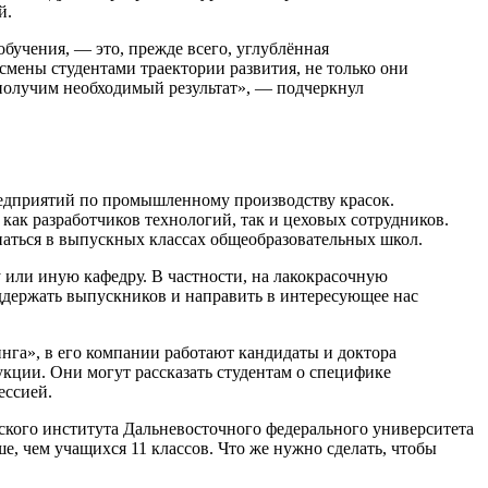
й.
обучения, — это, прежде всего, углублённая
смены студентами траектории развития, не только они
 получим необходимый результат», — подчеркнул
едприятий по промышленному производству красок.
ак разработчиков технологий, так и цеховых сотрудников.
наться в выпускных классах общеобразовательных школ.
 или иную кафедру. В частности, на лакокрасочную
поддержать выпускников и направить в интересующее нас
нга», в его компании работают кандидаты и доктора
кции. Они могут рассказать студентам о специфике
ессией.
кого института Дальневосточного федерального университета
е, чем учащихся 11 классов. Что же нужно сделать, чтобы