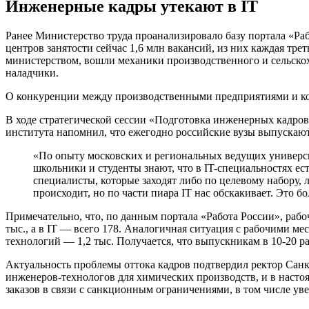
Инженерные кадры утекают в IT
Ранее Министерство труда проанализировало базу портала «Раб
центров занятости сейчас 1,6 млн вакансий, из них каждая тр
министерством, вошли механики производственного и сельско
наладчики.
О конкуренции между производственными предприятиями и ком
В ходе стратегической сессии «Подготовка инженерных кадров
института напомнил, что ежегодно российские вузы выпускают 
«По опыту московских и региональных ведущих университ
школьники и студенты знают, что в IT-специальностях ес
специалисты, которые заходят либо по целевому набору
происходит, но по части пиара IT нас обскакивает. Это
Примечательно, что, по данным портала «Работа России», раб
тыс., а в IT — всего 178. Аналогичная ситуация с рабочими м
технологий — 1,2 тыс. Получается, что выпускникам в 10-20 р
Актуальность проблемы оттока кадров подтвердил ректор Санк
инженеров-технологов для химических производств, и в насто
заказов в связи с санкционным ограничениями, в том числе ув