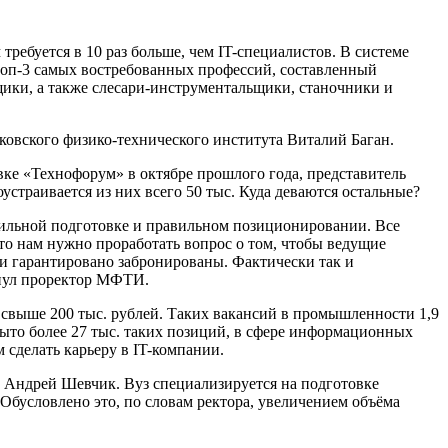
ребуется в 10 раз больше, чем IT-специалистов. В системе
 топ-3 самых востребованных профессий, составленный
ики, а также слесари-инструментальщики, станочники и
овского физико-технического института Виталий Баган.
вке «Технофорум» в октябре прошлого года, представитель
страивается из них всего 50 тыс. Куда деваются остальные?
авильной подготовке и правильном позиционировании. Все
 то нам нужно проработать вопрос о том, чтобы ведущие
и гарантировано забронированы. Фактически так и
кнул проректор МФТИ.
 свыше 200 тыс. рублей. Таких вакансий в промышленности 1,9
рыто более 27 тыс. таких позиций, в сфере информационных
 сделать карьеру в IT-компании.
а Андрей Шевчик. Вуз специализируется на подготовке
Обусловлено это, по словам ректора, увеличением объёма