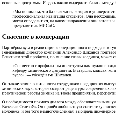
основные программы. И здесь важно выдержать баланс между 
«Мы понимаем, что базовая часть, которая в университет
профессиональная навигация студентов. Она необходима,
могли определиться, на каком направлении они готовы и
представитель МИСиС.
Спасение в кооперации
Партнёром вуза в реализации кооперационного подхода высту
Генеральный директор компании Александр Шиханов подтвердил
Решением этой проблемы, по мнению главы холдинга, может ст
«Совместно с профильным институтом нам нужно выходит
кафедру химического факультета. В старших классах, ког
русло», — убеждён г-н Шиханов.
Он также заявил о готовности сотрудников предприятия выступ
химических наук, которые создают рецептуры современных ла
практической работы химика на таком предприятии, перспектив
О необходимости прямого диалога между образовательными уч
Вячеслав Селезнёв. Он привёл любопытную статистику: численн
молодёжь, и без того немногочисленная, выбирала инженерное 