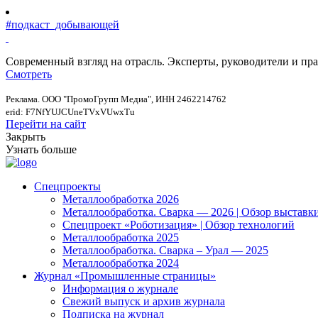
#подкаст_добывающей
Современный взгляд на отрасль. Эксперты, руководители и п
Смотреть
Реклама. ООО "ПромоГрупп Медиа", ИНН 2462214762
erid: F7NfYUJCUneTVxVUwxTu
Перейти на сайт
Закрыть
Узнать больше
Спецпроекты
Металлообработка 2026
Металлообработка. Сварка — 2026 | Обзор выставк
Спецпроект «Роботизация» | Обзор технологий
Металлообработка 2025
Металлообработка. Сварка – Урал — 2025
Металлообработка 2024
Журнал «Промышленные страницы»
Информация о журнале
Свежий выпуск и архив журнала
Подписка на журнал