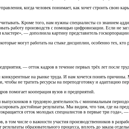
моуправления, когда человек понимает, как хочет строить свою ка
читывать. Кроме того, нам нужны специалисты со знанием адди
вать работу производств с помощью цифровизации. Если не загля
м кластере», — дополнила картину представитель госкорпорации
 которые могут работать на стыке дисциплин, особенно тех, кто 
дприятия, — отток кадров в течение первых трёх лет после труд
ни конкурентные на рынке труда. И нам хочется понять причины
и, чтобы не тратить ресурсы на переподготовку и адаптацию п
дров помогает кооперация вузов и предприятий.
 выпускников в трудовую деятельность с минимальным периодом
сировать достойные результаты. Мы видим, что там, где на пред
 сокращается отток молодых специалистов в первые три года», 
, в том числе о важности участия производственников в разраб
 результаты образовательного процесса, вплоть до заказа отдел