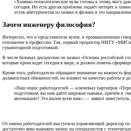
«Химико-технологические вузы готовы к этому, могу даже
сегодня. Но есть другая проблема: падает интерес к хим
отток абитуриентов из химии и физики в это направлен
Зачем инженеру философия?
Интересно, что и представители вузов, и промышленники гов
отношение к профессии. Так, первый проректор НИТУ «МИСиС»
гуманитарной подготовкой.
В числе базовых дисциплин он назвал «Основы российской гос
которые происходят сегодня в мире, и должно помочь сформир
Кроме того, работодатели обращают внимание на важность форм
должностных обязанностей, но влияют на качество работы в це
«Наш опрос работодателей — ключевых партнёров «Пере
подготовим, вы нам дайте широкие навыки, причём и «мя
мотивацию? Это вызов всем нам», — заявил заместитель
От имени работодателей выступила управляющий директор по 
достаточно ярко выражен запрос на специалистов с техничес