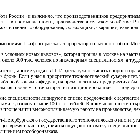
ота России» и выяснило, что производственников предприятиям т
етья — в промышленности, производстве и сельском хозяйстве. В
хозяйственного оборудования, формовщики, сварщики, вальцовщ
паниями IT-сферы рассказал проректор по научной работе Моск
 в условиях новых вызовов», которая прошла в Москве на выста
около 300 тыс. человек по инженерным специальностям, а трудоу
етов, многие уходят в IT. И здесь нужно ставить вопрос о пр
ть бронь. Если у нас в приоритете технологический суверенитет,
, либо по базовым кафедрам, на промышленных предприятиях был
 большая проблема с точки зрения позиционирования», — подчер
очие специальности лидируют в списке предложений с зарплатой
естами с доходом свыше 100 тыс. рублей. В промышленности отк
аз проще найти высокооплачиваемую работу на производстве, чем
т-Петербургского государственного технологического институт
ящее время такие предприятия ощущают нехватку специалистов. 
еличением гособоронзаказа.