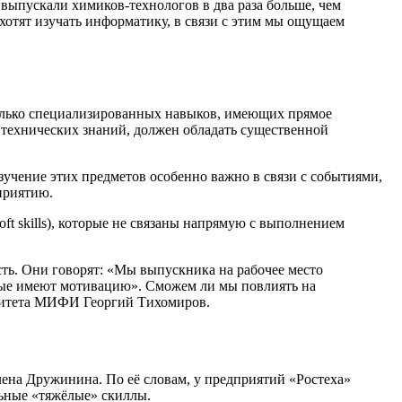
 выпускали химиков-технологов в два раза больше, чем
 хотят изучать информатику, в связи с этим мы ощущаем
только специализированных навыков, имеющих прямое
технических знаний, должен обладать существенной
учение этих предметов особенно важно в связи с событиями,
приятию.
t skills), которые не связаны напрямую с выполнением
ь. Они говорят: «Мы выпускника на рабочее место
орые имеют мотивацию». Сможем ли мы повлиять на
рситета МИФИ Георгий Тихомиров.
ена Дружинина. По её словам, у предприятий «Ростеха»
льные «тяжёлые» скиллы.