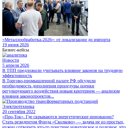
«Металлообработка-2026»: от локализации до импорта
19 июня 2026
Бизнес-кейсы
Новости
5 апреля 2026
В ТПП предложили учитывать влияние законов на трудовую
эффективность
В Торгово-промышленной палате РФ обсудили
необходимость дополнения процедуры оценки
регулирующего воздействия новым критерием — анализом
влияния законопроектов...
Электротехника
20 сентября 2022
«Про-Ток». Где скрываются энергетические инновации?
Стать резидентом Фонда «Сколково» — задача не из простых,
нужно сотворить что-то поистине новаторское и полезное, что