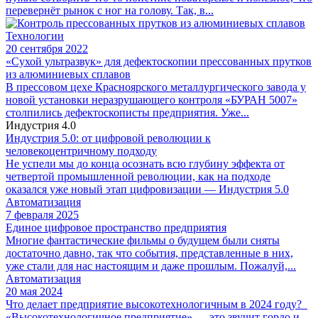
перевернёт рынок с ног на голову. Так, в...
Технологии
20 сентября 2022
«Сухой ультразвук» для дефектоскопии прессованных прутков
из алюминиевых сплавов
В прессовом цехе Красноярского металлургического завода у
новой установки неразрушающего контроля «БУРАН 5007»
столпились дефектоскописты предприятия. Уже...
Индустрия 4.0
Индустрия 5.0: от цифровой революции к
человекоцентричному подходу
Не успели мы до конца осознать всю глубину эффекта от
четвертой промышленной революции, как на подходе
оказался уже новый этап цифровизации — Индустрия 5.0
Автоматизация
7 февраля 2025
Единое цифровое пространство предприятия
Многие фантастические фильмы о будущем были сняты
достаточно давно, так что события, представленные в них,
уже стали для нас настоящим и даже прошлым. Пожалуй,...
Автоматизация
20 мая 2024
Что делает предприятие высокотехнологичным в 2024 году?
«Высокотехнологичное предприятие» — это звучит гордо и