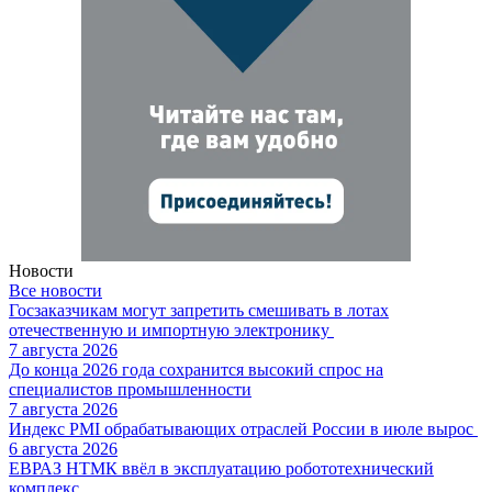
Новости
Все новости
Госзаказчикам могут запретить смешивать в лотах
отечественную и импортную электронику
7 августа 2026
До конца 2026 года сохранится высокий спрос на
специалистов промышленности
7 августа 2026
Индекс PMI обрабатывающих отраслей России в июле вырос
6 августа 2026
ЕВРАЗ НТМК ввёл в эксплуатацию робототехнический
комплекс