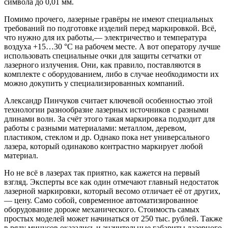
символа до 0,01 мм.
Помимо прочего, лазерные гравёры не имеют специальных
требований по подготовке изделий перед маркировкой. Всё,
что нужно для их работы,— электричество и температура
воздуха +15…30 °C на рабочем месте. А вот оператору лучше
использовать специальные очки для защиты сетчатки от
лазерного излучения. Они, как правило, поставляются в
комплекте с оборудованием, либо в случае необходимости их
можно докупить у специализированных компаний.
Александр Пинчуков считает ключевой особенностью этой
технологии разнообразие лазерных источников с разными
длинами волн. За счёт этого такая маркировка подходит для
работы с разными материалами: металлом, деревом,
пластиком, стеклом и др. Однако пока нет универсального
лазера, который одинаково контрастно маркирует любой
материал.
Но не всё в лазерах так приятно, как кажется на первый
взгляд. Эксперты все как один отмечают главный недостаток
лазерной маркировки, который весомо отличает её от других,
— цену. Само собой, современное автоматизированное
оборудование дороже механического. Стоимость самых
простых моделей может начинаться от 250 тыс. рублей. Также
в ряду минусов оказались и значительные габариты лазерного