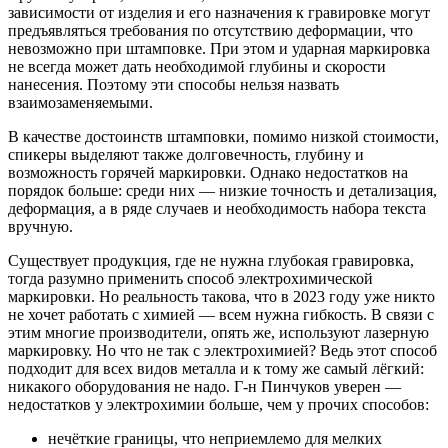
зависимости от изделия и его назначения к гравировке могут
предъявляться требования по отсутствию деформации, что
невозможно при штамповке. При этом и ударная маркировка
не всегда может дать необходимой глубины и скорости
нанесения. Поэтому эти способы нельзя назвать
взаимозаменяемыми.
В качестве достоинств штамповки, помимо низкой стоимости,
спикеры выделяют также долговечность, глубину и
возможность горячей маркировки. Однако недостатков на
порядок больше: среди них — низкие точность и детализация,
деформация, а в ряде случаев и необходимость набора текста
вручную.
Существует продукция, где не нужна глубокая гравировка,
тогда разумно применить способ электрохимической
маркировки. Но реальность такова, что в 2023 году уже никто
не хочет работать с химией — всем нужна гибкость. В связи с
этим многие производители, опять же, используют лазерную
маркировку. Но что не так с электрохимией? Ведь этот способ
подходит для всех видов металла и к тому же самый лёгкий:
никакого оборудования не надо. Г-н Пинчуков уверен —
недостатков у электрохимии больше, чем у прочих способов:
нечёткие границы, что неприемлемо для мелких