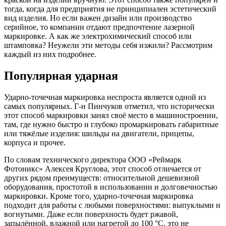
тогда, когда для предприятия не принципиален эстетический
вид изделия. Но если важен дизайн или производство
серийное, то компании отдают предпочтение лазерной
маркировке. А как же электрохимический способ или
штамповка? Неужели эти методы себя изжили? Рассмотрим
каждый из них подробнее.
Популярная ударная
Ударно-точечная маркировка неспроста является одной из
самых популярных. Г-н Пинчуков отметил, что исторически
этот способ маркировки занял своё место в машиностроении,
там, где нужно быстро и глубоко промаркировать габаритные
или тяжёлые изделия: шильды на двигатели, прицепы,
корпуса и прочее.
По словам технического директора ООО «Реймарк
Фотоникс» Алексея Круглова, этот способ отличается от
других рядом преимуществ: относительной дешевизной
оборудования, простотой в использовании и долговечностью
маркировки. Кроме того, ударно-точечная маркировка
подходит для работы с любыми поверхностями: выпуклыми и
вогнутыми. Даже если поверхность будет ржавой,
запылённой, влажной или нагретой до 100 °C, это не