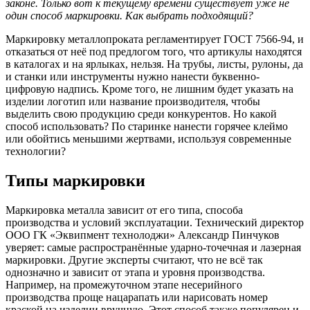
законе. Только вот к текущему времени существует уже не
один способ маркировки. Как выбрать подходящий?
Маркировку металлопроката регламентирует ГОСТ 7566-94, и
отказаться от неё под предлогом того, что артикулы находятся
в каталогах и на ярлыках, нельзя. На трубы, листы, рулоны, да
и станки или инструменты нужно нанести буквенно-
цифровую надпись. Кроме того, не лишним будет указать на
изделии логотип или название производителя, чтобы
выделить свою продукцию среди конкурентов. Но какой
способ использовать? По старинке нанести горячее клеймо
или обойтись меньшими жертвами, используя современные
технологии?
Типы маркировки
Маркировка металла зависит от его типа, способа
производства и условий эксплуатации. Технический директор
ООО ГК «Эквипмент технолоджи» Александр Пинчуков
уверяет: самые распространённые ударно-точечная и лазерная
маркировки. Другие эксперты считают, что не всё так
однозначно и зависит от этапа и уровня производства.
Например, на промежуточном этапе несерийного
производства проще нацарапать или нарисовать номер
краской на изделии вручную. Этот способ также популярен и