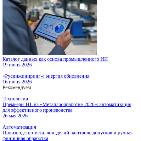
Каталог данных как основа промышленного ИИ
19 июня 2026
«Русинжиниринг»: энергия обновления
16 июня 2026
Рекомендуем
Технологии
Премьеры HL на «Металлообработке-2026»: автоматизация
для эффективного производства
26 мая 2026
Автоматизация
Производство металлоизделий: контроль допусков и ручная
финишная обработка