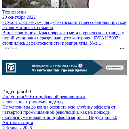
Технологии
20 сентября 2022
«Сухой ультразвук» для дефектоскопии прессованных прутков
из алюминиевых сплавов
В прессовом цехе Красноярского металлургического завода у
новой установки неразрушающего контроля «БУРАН 5007»
столпились дефектоскописты предприятия. Уже...
РЕКЛАМА
Индустрия 4.0
Индустрия 5.0: от цифровой революции к
человекоцентричному подходу
Не успели мы до конца осознать всю глубину эффекта от
четвертой промышленной революции, как на подходе
оказался уже новый этап цифровизации — Индустрия 5.0
Автоматизация
7 февраля 2025