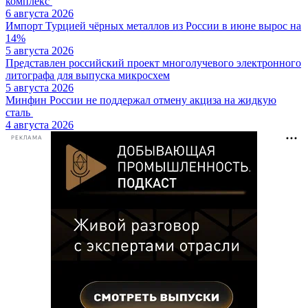
комплекс
6 августа 2026
Импорт Турцией чёрных металлов из России в июне вырос на
14%
5 августа 2026
Представлен российский проект многолучевого электронного
литографа для выпуска микросхем
5 августа 2026
Минфин России не поддержал отмену акциза на жидкую
сталь
4 августа 2026
РЕКЛАМА