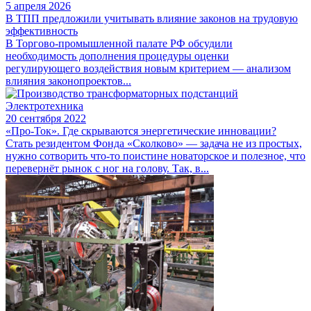
5 апреля 2026
В ТПП предложили учитывать влияние законов на трудовую
эффективность
В Торгово-промышленной палате РФ обсудили
необходимость дополнения процедуры оценки
регулирующего воздействия новым критерием — анализом
влияния законопроектов...
Электротехника
20 сентября 2022
«Про-Ток». Где скрываются энергетические инновации?
Стать резидентом Фонда «Сколково» — задача не из простых,
нужно сотворить что-то поистине новаторское и полезное, что
перевернёт рынок с ног на голову. Так, в...