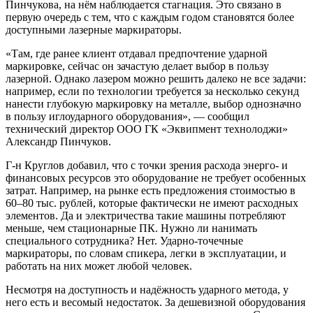
Пинчукова, на нём наблюдается стагнация. Это связано в
первую очередь с тем, что с каждым годом становятся более
доступными лазерные маркираторы.
«Там, где ранее клиент отдавал предпочтение ударной
маркировке, сейчас он зачастую делает выбор в пользу
лазерной. Однако лазером можно решить далеко не все задачи:
например, если по технологии требуется за несколько секунд
нанести глубокую маркировку на металле, выбор однозначно
в пользу иглоударного оборудования», — сообщил
технический директор ООО ГК «Эквипмент технолоджи»
Александр Пинчуков.
Г-н Круглов добавил, что с точки зрения расхода энерго- и
финансовых ресурсов это оборудование не требует особенных
затрат. Например, на рынке есть предложения стоимостью в
60–80 тыс. рублей, которые фактически не имеют расходных
элементов. Да и электричества такие машины потребляют
меньше, чем стационарные ПК. Нужно ли нанимать
специального сотрудника? Нет. Ударно-точечные
маркираторы, по словам спикера, легки в эксплуатации, и
работать на них может любой человек.
Несмотря на доступность и надёжность ударного метода, у
него есть и весомый недостаток. За дешевизной оборудования