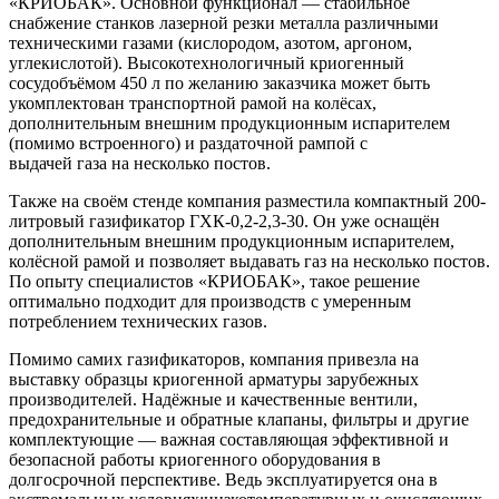
«КРИОБАК». Основной функционал — стабильное
снабжение станков лазерной резки металла различными
техническими газами (кислородом, азотом, аргоном,
углекислотой). Высокотехнологичный криогенный
сосудобъёмом 450 л по желанию заказчика может быть
укомплектован транспортной рамой на колёсах,
дополнительным внешним продукционным испарителем
(помимо встроенного) и раздаточной рампой с
выдачей газа на несколько постов.
Также на своём стенде компания разместила компактный 200-
литровый газификатор ГХК-0,2-2,3-30. Он уже оснащён
дополнительным внешним продукционным испарителем,
колёсной рамой и позволяет выдавать газ на несколько постов.
По опыту специалистов «КРИОБАК», такое решение
оптимально подходит для производств с умеренным
потреблением технических газов.
Помимо самих газификаторов, компания привезла на
выставку образцы криогенной арматуры зарубежных
производителей. Надёжные и качественные вентили,
предохранительные и обратные клапаны, фильтры и другие
комплектующие — важная составляющая эффективной и
безопасной работы криогенного оборудования в
долгосрочной перспективе. Ведь эксплуатируется она в