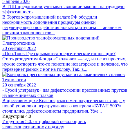
5 апреля 2026
В ТПП предложили учитывать влияние законов на трудовую
эффективность
В Торгово-промышленной палате РФ обсудили
необходимость дополнения процедуры оценки
регулирующего воздействия новым критерием — анализом
влияния законопроектов...
Электротехника
20 сентября 2022
«Про-Ток». Где скрываются энергетические инновации?
Стать резидентом Фонда «Сколково» — задача не из простых,
нужно сотворить что-то поистине новаторское и полезное, что
перевернёт рынок с ног на голову. Так, в...
Технологии
20 сентября 2022
«Сухой ультразвук» для дефектоскопии прессованных прутков
из алюминиевых сплавов
В прессовом цехе Красноярского металлургического завода у
новой установки неразрушающего контроля «БУРАН 5007»
столпились дефектоскописты предприятия. Уже...
Индустрия 4.0
Индустрия 5.0: от цифровой революции к
человекоцентричному подходу