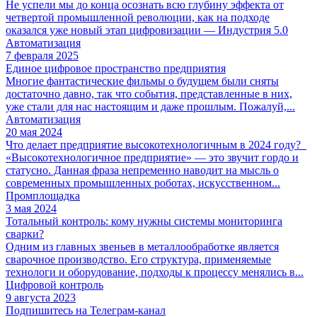
Не успели мы до конца осознать всю глубину эффекта от
четвертой промышленной революции, как на подходе
оказался уже новый этап цифровизации — Индустрия 5.0
Автоматизация
7 февраля 2025
Единое цифровое пространство предприятия
Многие фантастические фильмы о будущем были сняты
достаточно давно, так что события, представленные в них,
уже стали для нас настоящим и даже прошлым. Пожалуй,...
Автоматизация
20 мая 2024
Что делает предприятие высокотехнологичным в 2024 году?
«Высокотехнологичное предприятие» — это звучит гордо и
статусно. Данная фраза непременно наводит на мысль о
современных промышленных роботах, искусственном...
Промплощадка
3 мая 2024
Тотальный контроль: кому нужны системы мониторинга
сварки?
Одним из главных звеньев в металлообработке является
сварочное производство. Его структура, применяемые
технологи и оборудование, подходы к процессу менялись в...
Цифровой контроль
9 августа 2023
Подпишитесь на Телеграм-канал