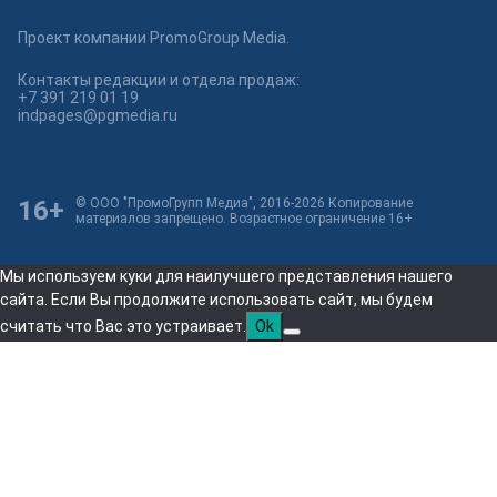
Проект компании PromoGroup Media.
Контакты редакции и отдела продаж:
+7 391 219 01 19
indpages@pgmedia.ru
16+
© ООО "ПромоГрупп Медиа", 2016-2026 Копирование
материалов запрещено. Возрастное ограничение 16+
Мы используем куки для наилучшего представления нашего
сайта. Если Вы продолжите использовать сайт, мы будем
считать что Вас это устраивает.
Ok