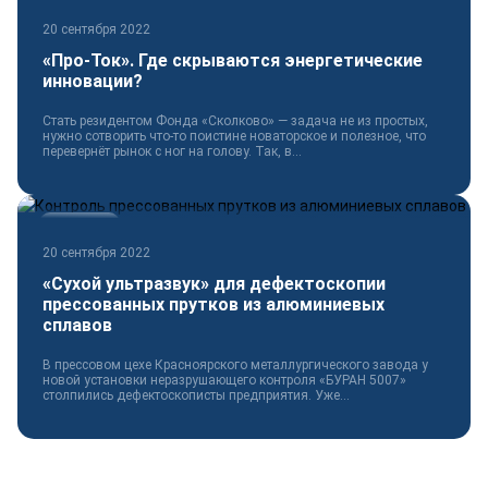
Электротехника
20 сентября 2022
«Про-Ток». Где скрываются энергетические
инновации?
Стать резидентом Фонда «Сколково» — задача не из простых,
нужно сотворить что-то поистине новаторское и полезное, что
перевернёт рынок с ног на голову. Так, в...
Технологии
20 сентября 2022
«Сухой ультразвук» для дефектоскопии
прессованных прутков из алюминиевых
сплавов
В прессовом цехе Красноярского металлургического завода у
новой установки неразрушающего контроля «БУРАН 5007»
столпились дефектоскописты предприятия. Уже...