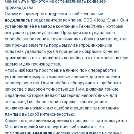
менее 98% и при этом не останавливать конвейер
производства.
Одним из примеров внедрения такой технологии
поделились
представители компании ООО «Норд Клан». Они
установили её на заводе компании «ТехноСтиль», который
выпускает рулонную сталь. Предприятие нуждалось в
способе оперативно и точно выявлять брак на металле, так
как прежде заметить прорывы или непроцинковку на
полотнах удавалось уже в процессе их окраски. Конечно,
приходилось останавливать конвейер, а это немалые потери
времени для производства.
Чтобы избежать простоев, на линию по их переработке
установили камеры с машинным зрением для выявления
несовершенства. Они способны обнаруживать пробелы в
качестве с высокой точностью до 1 мм, включая тонкие
царапины, которые делают материал непригодным для
покраски. Для обеспечения хорошего освещения и
исключения возможных ошибок специалисты поставили
лампы с высокой интенсивностью.
Кроме того, машинным зрением с прошлого года пользуется
Магнитогорский металлургический комбинат. На
предприятии
внедрили
систему, которая умеет не только