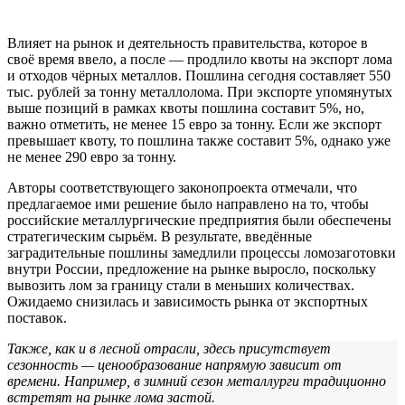
Влияет на рынок и деятельность правительства, которое в
своё время ввело, а после — продлило квоты на экспорт лома
и отходов чёрных металлов. Пошлина сегодня составляет 550
тыс. рублей за тонну металлолома. При экспорте упомянутых
выше позиций в рамках квоты пошлина составит 5%, но,
важно отметить, не менее 15 евро за тонну. Если же экспорт
превышает квоту, то пошлина также составит 5%, однако уже
не менее 290 евро за тонну.
Авторы соответствующего законопроекта отмечали, что
предлагаемое ими решение было направлено на то, чтобы
российские металлургические предприятия были обеспечены
стратегическим сырьём. В результате, введённые
заградительные пошлины замедлили процессы ломозаготовки
внутри России, предложение на рынке выросло, поскольку
вывозить лом за границу стали в меньших количествах.
Ожидаемо снизилась и зависимость рынка от экспортных
поставок.
Также, как и в лесной отрасли, здесь присутствует
сезонность — ценообразование напрямую зависит от
времени. Например, в зимний сезон металлурги традиционно
встретят на рынке лома застой.