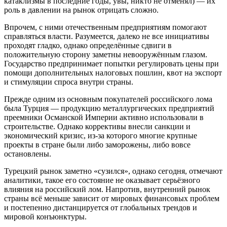
катаклизмы в последние годы, увы, никто не отменял) — их
роль в давлении на рынок отрицать сложно.
Впрочем, с ними отечественным предприятиям помогают
справляться власти. Разумеется, далеко не все инициативы
проходят гладко, однако определённые сдвиги в
положительную сторону заметны невооружённым глазом.
Государство предпринимает попытки регулировать цены при
помощи дополнительных налоговых пошлин, квот на экспорт
и стимуляции спроса внутри страны.
Прежде одним из основным покупателей российского лома
была Турция — продукцию металлургических предприятий
преемники Османской Империи активно использовали в
строительстве. Однако коррективы внесли санкции и
экономический кризис, из-за которого многие крупные
проекты в стране были либо заморожены, либо вовсе
остановлены.
Турецкий рынок заметно «сузился», однако сегодня, отмечают
аналитики, такое его состояние не оказывает серьёзного
влияния на российский лом. Напротив, внутренний рынок
страны всё меньше зависит от мировых финансовых проблем
и постепенно дистанцируется от глобальных трендов и
мировой конъюнктуры.