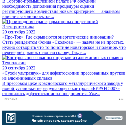
В Торгово-промышленной палате РФ обсудили
необходимость дополнения процедуры оценки
регулирующего воздействия новым критерием — анализом
влияния законопроектов...
Электротехника
20 сентября 2022
«Про-Ток». Где скрываются энергетические инновации?
Стать резидентом Фонда «Сколково» — задача не из простых,
нужно сотворить что-то поистине новаторское и полезное, что
перевернёт рынок с ног на голову. Так, в...
Технологии
20 сентября 2022
«Сухой ультразвук» для дефектоскопии прессованных прутков
из алюминиевых сплавов
В прессовом цехе Красноярского металлургического завода у
новой установки неразрушающего контроля «БУРАН 5007»
столпились дефектоскописты предприятия. Уже...
РЕКЛАМА