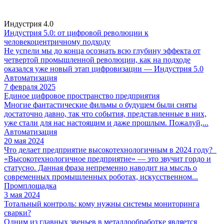
Индустрия 4.0
Индустрия 5.0: от цифровой революции к
человекоцентричному подходу
Не успели мы до конца осознать всю глубину эффекта от
четвертой промышленной революции, как на подходе
оказался уже новый этап цифровизации — Индустрия 5.0
Автоматизация
7 февраля 2025
Единое цифровое пространство предприятия
Многие фантастические фильмы о будущем были сняты
достаточно давно, так что события, представленные в них,
уже стали для нас настоящим и даже прошлым. Пожалуй,...
Автоматизация
20 мая 2024
Что делает предприятие высокотехнологичным в 2024 году?
«Высокотехнологичное предприятие» — это звучит гордо и
статусно. Данная фраза непременно наводит на мысль о
современных промышленных роботах, искусственном...
Промплощадка
3 мая 2024
Тотальный контроль: кому нужны системы мониторинга
сварки?
Одним из главных звеньев в металлообработке является