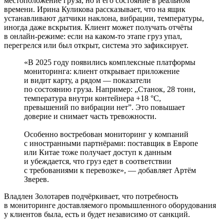
местоположение груза, но и его состояние в реальном
времени. Ирина Куликова рассказывает, что на ящик
устанавливают датчики наклона, вибрации, температуры,
иногда даже вскрытия. Клиент может получать отчёты
в онлайн-­режиме: если на каком‑то этапе груз упал,
перегрелся или был открыт, система это зафиксирует.
«В 2025 году появились комплексные платформы
мониторинга: клиент открывает приложение
и видит карту, а рядом — показатели
по состоянию груза. Например: „Станок, 28 тонн,
температура внутри контейнера +18 °C,
превышений по вибрации нет”. Это повышает
доверие и снимает часть тревожности.
Особенно востребован мониторинг у компаний
с иностранными партнёрами: поставщик в Европе
или Китае тоже получает доступ к данным
и убеждается, что груз едет в соответствии
с требованиями к перевозке», — добавляет Артём
Зверев.
Владлен Золотарев подчёркивает, что потребность
в мониторинге доставляемого промышленного оборудования
у клиентов была, есть и будет независимо от санкций.