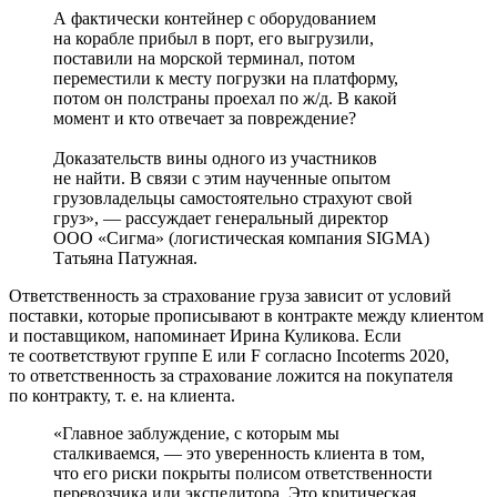
А фактически контейнер с оборудованием
на корабле прибыл в порт, его выгрузили,
поставили на морской терминал, потом
переместили к месту погрузки на платформу,
потом он полстраны проехал по ж/д. В какой
момент и кто отвечает за повреждение?
Доказательств вины одного из участников
не найти. В связи с этим наученные опытом
грузовладельцы самостоятельно страхуют свой
груз», — рассуждает генеральный директор
ООО «Сигма» (логистическая компания SIGMA)
Татьяна Патужная.
Ответственность за страхование груза зависит от условий
поставки, которые прописывают в контракте между клиентом
и поставщиком, напоминает Ирина Куликова. Если
те соответствуют группе E или F согласно Incoterms 2020,
то ответственность за страхование ложится на покупателя
по контракту, т. е. на клиента.
«Главное заблуждение, с которым мы
сталкиваемся, — это уверенность клиента в том,
что его риски покрыты полисом ответственности
перевозчика или экспедитора. Это критическая