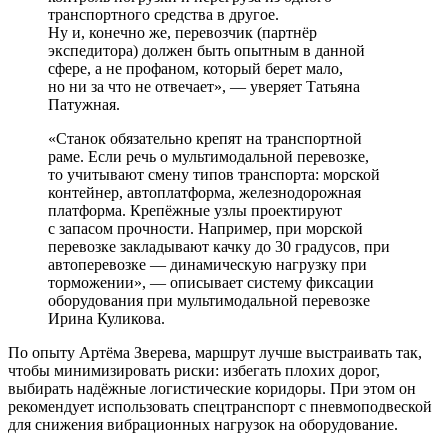
транспортного средства в другое.
Ну и, конечно же, перевозчик (партнёр
экспедитора) должен быть опытным в данной
сфере, а не профаном, который берет мало,
но ни за что не отвечает», — уверяет Татьяна
Патужная.
«Станок обязательно крепят на транспортной
раме. Если речь о мультимодальной перевозке,
то учитывают смену типов транспорта: морской
контейнер, автоплатформа, железнодорожная
платформа. Крепёжные узлы проектируют
с запасом прочности. Например, при морской
перевозке закладывают качку до 30 градусов, при
автоперевозке — динамическую нагрузку при
торможении», — описывает систему фиксации
оборудования при мультимодальной перевозке
Ирина Куликова.
По опыту Артёма Зверева, маршрут лучше выстраивать так,
чтобы минимизировать риски: избегать плохих дорог,
выбирать надёжные логистические коридоры. При этом он
рекомендует использовать спецтранспорт с пневмоподвеской
для снижения вибрационных нагрузок на оборудование.