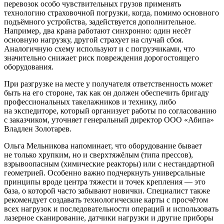
перевозок особо чувствительных грузов применять
технологию страховочной погрузки, когда, помимо основного
подъёмного устройства, задействуется дополнительное.
Например, два крана работают синхронно: один несёт
основную нагрузку, другой страхует на случай сбоя.
Аналогичную схему используют и с погрузчиками, что
значительно снижает риск повреждения дорогостоящего
оборудования.
При разгрузке на месте у получателя ответственность может
быть на его стороне, так как он должен обеспечить бригаду
профессиональных такелажников и технику, либо
на экспедиторе, который организует работы по согласованию
с заказчиком, уточняет генеральный директор ООО «Абипа»
Владлен Золотарев.
Ольга Мельникова напоминает, что оборудование бывает
не только хрупким, но и сверхтяжёлым (типа прессов),
взрывоопасным (химические реакторы) или с нестандартной
геометрией. Особенно важно подчеркнуть универсальные
принципы вроде центра тяжести и точек крепления — это
база, о которой часто забывают новички. Специалист также
рекомендует создавать технологические карты с просчётом
всех нагрузок и последовательности операций и использовать
лазерное сканирование, датчики нагрузки и другие приборы