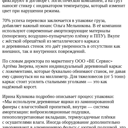
фиксируют в договоре с логистической компанией, а на груз
наносят стикер с индикатором температуры, который изменит
цвет при нарушении режима.
70% успеха перевозки заключается в упаковке груза,
добавляет важный нюанс Ольга Мельникова. В её компании
используют современные амортизирующие материалы
(пенорезину, воздушно-­пупырчатую плёнку и ППУ). Вкупе
с жёсткой обрешёткой из металлического каркаса
и деревянных стенок это даёт уверенность в отсутствии как
внешних, так и внутренних повреждений.
По словам директора по маркетингу ООО «ВЕ Сервис»
Артёма Зверева, нужен индивидуальный деревянный каркас
с ложементами, которые буквально обнимают станок, не давая
ему сдвинуться ни на миллиметр. Для тяжеловесов (от 5 тонн)
каркас стоит усилить стальными уголками — это как
надёжный корсет.
Ирина Куликова подробно описывает процесс упаковки:
«Мы используем деревянные ящики из ламинированной
фанеры с влагостойкой пропиткой, внутри — система
амортизации: виброизоляционные подушки,
пенополиуретановые вкладыши, термоусадочные плёнки
с осушителями влаги. Иногда оборудование дополнительно
заворачивают в алюминиевую фольгу с азотной подушкой, это