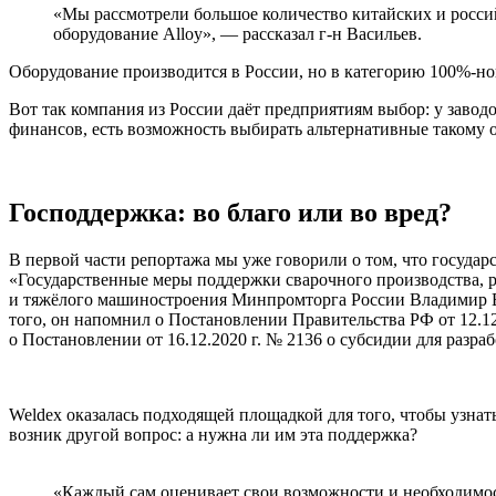
«Мы рассмотрели большое количество китайских и росси
оборудование Alloy», — рассказал г-н Васильев.
Оборудование производится в России, но в категорию 100%-ной
Вот так компания из России даёт предприятиям выбор: у завод
финансов, есть возможность выбирать альтернативные такому 
Господдержка: во благо или во вред?
В первой части репортажа мы уже говорили о том, что государ
«Государственные меры поддержки сварочного производства, р
и тяжёлого машиностроения Минпромторга России Владимир Во
того, он напомнил о Постановлении Правительства РФ от 12.12
о Постановлении от 16.12.2020 г. № 2136 о субсидии для разра
Weldex оказалась подходящей площадкой для того, чтобы узнат
возник другой вопрос: а нужна ли им эта поддержка?
«Каждый сам оценивает свои возможности и необходимо