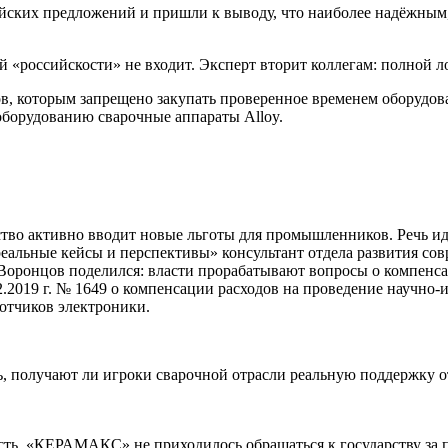
йских предложений и пришли к выводу, что наиболее надёжным
 «российскости» не входит. Эксперт вторит коллегам: полной л
ов, которым запрещено закупать проверенное временем оборудов
оборудованию сварочные аппараты Alloy.
ство активно вводит новые льготы для промышленников. Речь ид
еальные кейсы и перспективы» консультант отдела развития со
ронцов поделился: власти прорабатывают вопросы о компенсац
.2019 г. № 1649 о компенсации расходов на проведение научно-
ботчиков электроники.
ь, получают ли игроки сварочной отрасли реальную поддержку о
сть. «КЕРАМАКС» не приходилось обращаться к государству за