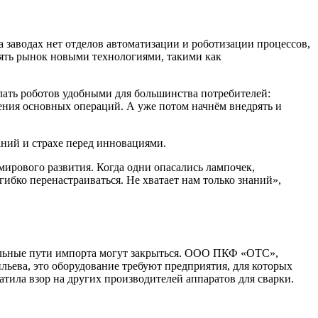
заводах нет отделов автоматизации и роботизации процессов,
нять рынок новыми технологиями, такими как
ать роботов удобными для большинства потребителей:
ения основных операций. А уже потом начнём внедрять и
аний и страхе перед инновациями.
мирового развития. Когда одни опасались лампочек,
ибко перенастраиваться. Не хватает нам только знаний»,
лельные пути импорта могут закрыться. ООО ПКФ «ОТС»,
льева, это оборудование требуют предприятия, для которых
тила взор на других производителей аппаратов для сварки.