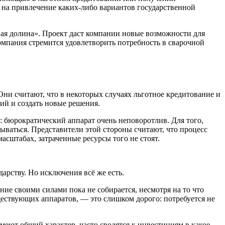
на привлечение каких-либо вариантов государственной
ая долина». Проект даст компании новые возможности для
омпания стремится удовлетворить потребность в сварочной
Они считают, что в некоторых случаях льготное кредитование и
ий и создать новые решения.
: бюрократический аппарат очень неповоротлив. Для того,
ываться. Представители этой стороны считают, что процесс
сштабах, затраченные ресурсы того не стоят.
арству. Но исключения всё же есть.
ие своими силами пока не собирается, несмотря на то что
ществующих аппаратов, — это слишком дорого: потребуется не
ют общий характер, часто сводятся к инвестициям в какое-