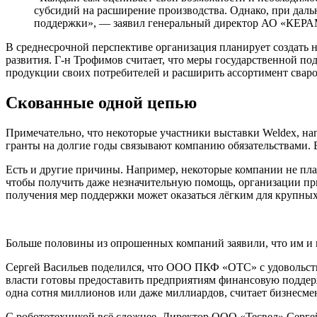
субсидий на расширение производства. Однако, при дал
поддержки», — заявил генеральный директор АО «КЕР
В среднесрочной перспективе организация планирует создать
развития. Г-н Трофимов считает, что меры государственной п
продукции своих потребителей и расширить ассортимент свар
Скованные одной цепью
Примечательно, что некоторые участники выставки Weldex, напр
гранты на долгие годы связывают компанию обязательствами. 
Есть и другие причины. Например, некоторые компании не пла
чтобы получить даже незначительную помощь, организации прид
получения мер поддержки может оказаться лёгким для крупных
Больше половины из опрошенных компаний заявили, что им и в 
Сергей Васильев поделился, что ООО ПКФ «ОТС» с удовольстви
власти готовы предоставить предприятиям финансовую поддерж
одна сотня миллионов или даже миллиардов, считает бизнесме
С робототехникой всё сложнее. Директор ООО «Тесвел» Сергей