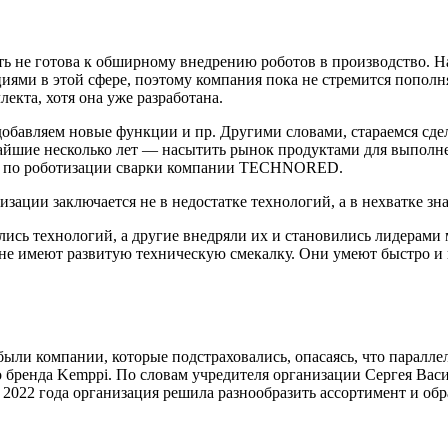
е готова к обширному внедрению роботов в производство. На 
иями в этой сфере, поэтому компания пока не стремится попол
екта, хотя она уже разработана.
бавляем новые функции и пр. Другими словами, стараемся сдел
жайшие несколько лет — насытить рынок продуктами для выполн
ия по роботизации сварки компании TECHNORED.
ации заключается не в недостатке технологий, а в нехватке зн
ись технологий, а другие внедряли их и становились лидерами 
не имеют развитую техническую смекалку. Они умеют быстро и г
были компании, которые подстраховались, опасаясь, что парал
 бренда Kemppi. По словам учредителя организации Сергея Васи
2022 года организация решила разнообразить ассортимент и обра