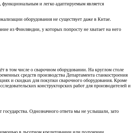
, функциональным и легко адаптируемым является
окализации оборудования не существует даже в Китае.
ание из Финляндии, у которых попросту не хватает на него
ёт в том числе о сварочном оборудовании. На круглом столе
временных средств производства Департамента станкостроения
иях и скидках для покупки сварочного оборудования. Кроме
исследовательских конструкторских работ для производителей и
т государства. Однозначного ответа мы не услышали, зато
 помощью в льготном кредитовании или получении