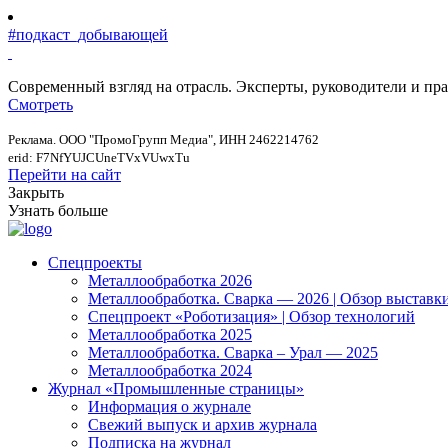
#подкаст_добывающей
Современный взгляд на отрасль. Эксперты, руководители и п
Смотреть
Реклама. ООО "ПромоГрупп Медиа", ИНН 2462214762
erid: F7NfYUJCUneTVxVUwxTu
Перейти на сайт
Закрыть
Узнать больше
Спецпроекты
Металлообработка 2026
Металлообработка. Сварка — 2026 | Обзор выставк
Спецпроект «Роботизация» | Обзор технологий
Металлообработка 2025
Металлообработка. Сварка – Урал — 2025
Металлообработка 2024
Журнал «Промышленные страницы»
Информация о журнале
Свежий выпуск и архив журнала
Подписка на журнал