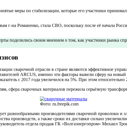
ринятые меры по стабилизации, которые его участники принимали 
ам г-на Романенко, стала СВО, поскольку после её начала Рос
ерты поделились своим мнением о том, как участники рынка спр
изисов
ии сварочной отрасли в стране являются эффективное управле
авителей ARCUS, именно эти факторы вывели сферу на новый в
оказатель с 2017 года увеличился на 5%. При этом относительно 
телям, сфера сварочных материалов пережила серьёзную трансфо
Фото: ru.freepik.com
ет разнообразными производителями сварочной проволоки и эл
ства производств, а также сроки их доставки сильно увеличилис
 руководитель отдела продаж ГК «Волгаэнергопром» Михаил Тро