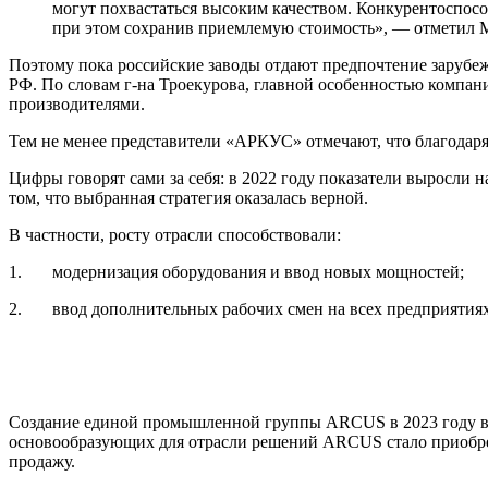
могут похвастаться высоким качеством. Конкурентоспос
при этом сохранив приемлемую стоимость», — отметил 
Поэтому пока российские заводы отдают предпочтение зарубе
РФ. По словам г-на Троекурова, главной особенностью компа
производителями.
Тем не менее представители «АРКУС» отмечают, что благодар
Цифры говорят сами за себя: в 2022 году показатели выросли н
том, что выбранная стратегия оказалась верной.
В частности, росту отрасли способствовали:
1. модернизация оборудования и ввод новых мощностей;
2. ввод дополнительных рабочих смен на всех предприятиях
Создание единой промышленной группы ARCUS в 2023 году вне
основообразующих для отрасли решений ARCUS стало приобрете
продажу.