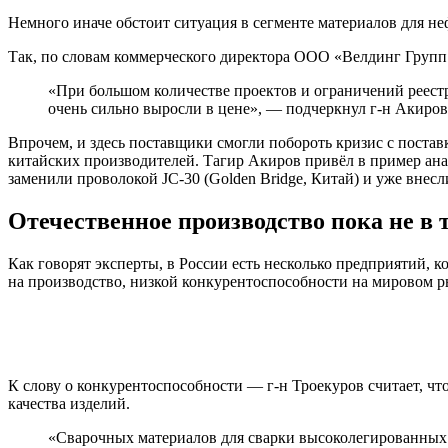
Немного иначе обстоит ситуация в сегменте материалов для не
Так, по словам коммерческого директора ООО «Велдинг Групп 
«При большом количестве проектов и ограничений реестр
очень сильно выросли в цене», — подчеркнул г-н Акиров
Впрочем, и здесь поставщики смогли побороть кризис с поста
китайских производителей. Тагир Акиров привёл в пример ан
заменили проволокой JC-30 (Golden Bridge, Китай) и уже вне
Отечественное производство пока не в 
Как говорят эксперты, в России есть несколько предприятий, к
на производство, низкой конкурентоспособности на мировом р
К слову о конкурентоспособности — г-н Троекуров считает, ч
качества изделий.
«Сварочных материалов для сварки высоколегированных 