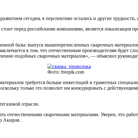
развитием сегодня, в перспективе остались и другие трудности, 
ас стоит перед российскими компаниями, является локализация п
твенной базы: выпуск вышеперечисленных сварочных материалов
ключается в том, что отечественным производителям будет сло
влению подобных сварочных материалов», — объяснил руководи
Фото: freepik.com
материалов требуется больше инвестиций и грамотных специалис
скольку только это позволит им конкурировать с действующими 
тегазовой отрасли.
ть отечественными сварочными материалами. Уверен, что работа
р Акиров.