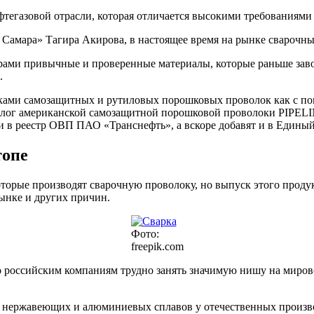
фтегазовой отрасли, которая отличается высокими требованиями 
Самара» Тагира Акирова, в настоящее время на рынке сварочных 
ами привычные и проверенные материалы, которые раньше завоз
.
вками самозащитных и рутиловых порошковых проволок как с по
алог американской самозащитной порошковой проволоки PIPELIN
сли в реестр ОВП ПАО «Транснефть», а вскоре добавят и в Един
топе
оторые производят сварочную проволоку, но выпуск этого продук
ынке и других причин.
Фото:
freepik.com
то российским компаниям трудно занять значимую нишу на миро
нержавеющих и алюминиевых сплавов у отечественных производи