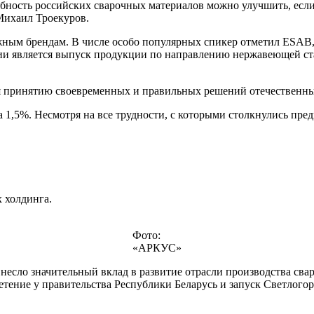
обность российских сварочных материалов можно улучшить, если
Михаил Троекуров.
жным брендам. В числе особо популярных спикер отметил ESAB,
нии является выпуск продукции по направлению нержавеющей ста
я принятию своевременных и правильных решений отечественным
а 1,5%. Несмотря на все трудности, с которыми столкнулись пре
 холдинга.
Фото:
«АРКУС»
сло значительный вклад в развитие отрасли производства сва
ние у правительства Республики Беларусь и запуск Светлогорс