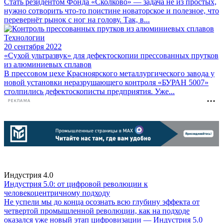
Стать резидентом Фонда «Сколково» — задача не из простых,
нужно сотворить что-то поистине новаторское и полезное, что
перевернёт рынок с ног на голову. Так, в...
Технологии
20 сентября 2022
«Сухой ультразвук» для дефектоскопии прессованных прутков
из алюминиевых сплавов
В прессовом цехе Красноярского металлургического завода у
новой установки неразрушающего контроля «БУРАН 5007»
столпились дефектоскописты предприятия. Уже...
РЕКЛАМА
Индустрия 4.0
Индустрия 5.0: от цифровой революции к
человекоцентричному подходу
Не успели мы до конца осознать всю глубину эффекта от
четвертой промышленной революции, как на подходе
оказался уже новый этап цифровизации — Индустрия 5.0