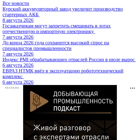
Все новости
Курский аккумуляторный завод увеличит производство
стартерных АКБ
8 августа 2026
Госзаказчикам могут запретить смешивать в лотах
отечественную и импортную электронику
7 августа 2026
До конца 2026 года сохранится высокий спрос на
специалистов промышленности
7 августа 2026
Индекс PMI обрабатывающих отраслей России в июле вырос
6 августа 2026
ЕВРАЗ НТМК ввёл в эксплуатацию робототехнический
комплекс
6 августа 2026
РЕКЛАМА