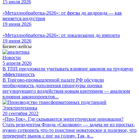
15 июля 2026
«Металлообработка-2026»: от фрезы до андроида — как
меняется индустрия
19 июня 2026
«Металлообработка-2026»: от локализации до импорта
19 июня 2026
Бизнес-кейсы
Новости
5 апреля 2026
В ТПП предложили учитывать влияние законов на трудовую
эффективность
В Торгово-промышленной палате РФ обсудили
необходимость дополнения процедуры оценки
регулирующего воздействия новым критерием — анализом
влияния законопроектов...
Электротехника
20 сентября 2022
«Про-Ток». Где скрываются энергетические инновации?
Стать резидентом Фонда «Сколково» — задача не из простых,
нужно сотворить что-то поистине новаторское и полезное, что
перевернёт рынок с ног на голову. Так, в...