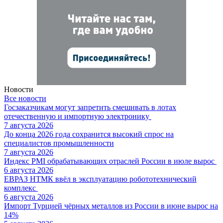
Новости
Все новости
Госзаказчикам могут запретить смешивать в лотах
отечественную и импортную электронику
7 августа 2026
До конца 2026 года сохранится высокий спрос на
специалистов промышленности
7 августа 2026
Индекс PMI обрабатывающих отраслей России в июле вырос
6 августа 2026
ЕВРАЗ НТМК ввёл в эксплуатацию робототехнический
комплекс
6 августа 2026
Импорт Турцией чёрных металлов из России в июне вырос на
14%