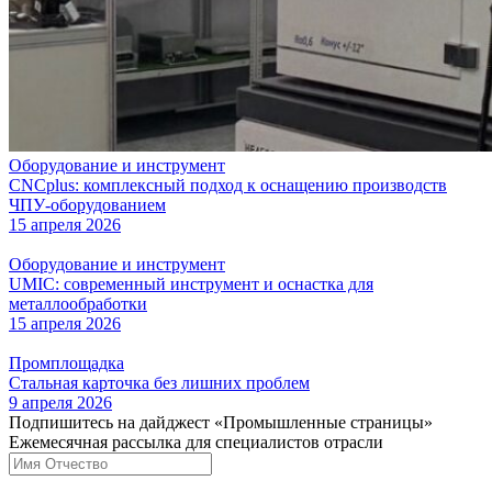
Оборудование и инструмент
CNCplus: комплексный подход к оснащению производств
ЧПУ-оборудованием
15 апреля 2026
Оборудование и инструмент
UMIC: современный инструмент и оснастка для
металлообработки
15 апреля 2026
Промплощадка
Стальная карточка без лишних проблем
9 апреля 2026
Подпишитесь на дайджест «Промышленные страницы»
Ежемесячная рассылка для специалистов отрасли