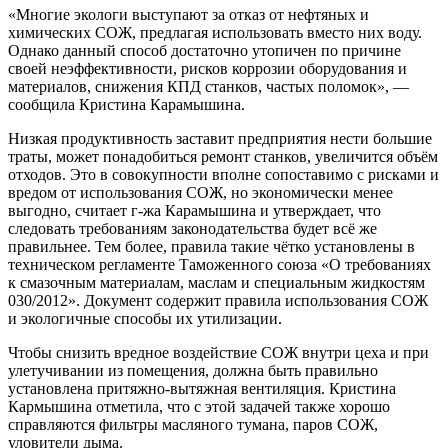
«Многие экологи выступают за отказ от нефтяных и
химических СОЖ, предлагая использовать вместо них воду.
Однако данный способ достаточно утопичен по причине
своей неэффективности, рисков коррозии оборудования и
материалов, снижения КПД станков, частых поломок», —
сообщила Кристина Карамышина.
Низкая продуктивность заставит предприятия нести большие
траты, может понадобиться ремонт станков, увеличится объём
отходов. Это в совокупности вполне сопоставимо с рисками и
вредом от использования СОЖ, но экономически менее
выгодно, считает г-жа Карамышина и утверждает, что
следовать требованиям законодательства будет всё же
правильнее. Тем более, правила такие чётко установлены в
техническом регламенте Таможенного союза «О требованиях
к смазочным материалам, маслам и специальным жидкостям
030/2012». Документ содержит правила использования СОЖ
и экологичные способы их утилизации.
Чтобы снизить вредное воздействие СОЖ внутри цеха и при
улетучивании из помещения, должна быть правильно
установлена притяжно-вытяжная вентиляция. Кристина
Кармышина отметила, что с этой задачей также хорошо
справляются фильтры масляного тумана, паров СОЖ,
уловители дыма.