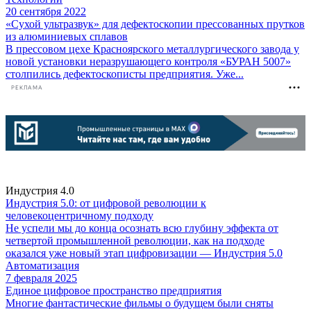
20 сентября 2022
«Сухой ультразвук» для дефектоскопии прессованных прутков
из алюминиевых сплавов
В прессовом цехе Красноярского металлургического завода у
новой установки неразрушающего контроля «БУРАН 5007»
столпились дефектоскописты предприятия. Уже...
РЕКЛАМА
Индустрия 4.0
Индустрия 5.0: от цифровой революции к
человекоцентричному подходу
Не успели мы до конца осознать всю глубину эффекта от
четвертой промышленной революции, как на подходе
оказался уже новый этап цифровизации — Индустрия 5.0
Автоматизация
7 февраля 2025
Единое цифровое пространство предприятия
Многие фантастические фильмы о будущем были сняты