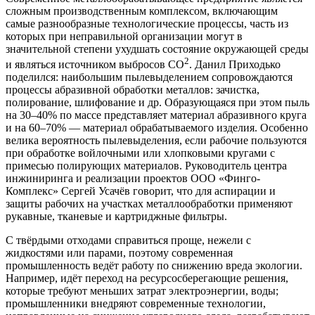
сложным производственным комплексом, включающим
самые разнообразные технологические процессы, часть из
которых при неправильной организации могут в
значительной степени ухудшать состояние окружающей среды
2
и являться источником выбросов СО
. Данил Приходько
поделился: наибольшим пылевыделением сопровождаются
процессы абразивной обработки металлов: зачистка,
полирование, шлифование и др. Образующаяся при этом пыль
на 30–40% по массе представляет материал абразивного круга
и на 60–70% — материал обрабатываемого изделия. Особенно
велика вероятность пылевыделения, если рабочие пользуются
при обработке войлочными или хлопковыми кругами с
примесью полирующих материалов. Руководитель центра
инжиниринга и реализации проектов ООО «Финго-
Комплекс» Сергей Усачёв говорит, что для аспирации и
защиты рабочих на участках металлообработки применяют
рукавные, тканевые и картриджные фильтры.
С твёрдыми отходами справиться проще, нежели с
жидкостями или парами, поэтому современная
промышленность ведёт работу по снижению вреда экологии.
Например, идёт переход на ресурсосберегающие решения,
которые требуют меньших затрат электроэнергии, воды;
промышленники внедряют современные технологии,