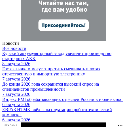
Новости
Все новости
Курский аккумуляторный завод увеличит производство
стартерных АКБ
8 августа 2026
Госзаказчикам могут запретить смешивать в лотах
отечественную и импортную электронику
7 августа 2026
До конца 2026 года сохранится высокий спрос на
специалистов промышленности
7 августа 2026
Индекс PMI обрабатывающих отраслей России в июле вырос
6 августа 2026
ЕВРАЗ НТМК ввёл в эксплуатацию робототехнический
комплекс
6 августа 2026
РЕКЛАМА