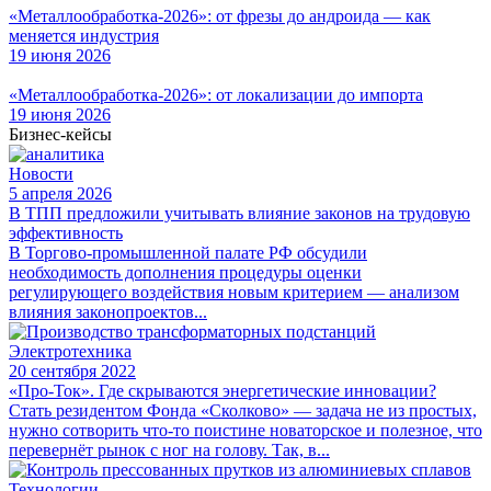
«Металлообработка-2026»: от фрезы до андроида — как
меняется индустрия
19 июня 2026
«Металлообработка-2026»: от локализации до импорта
19 июня 2026
Бизнес-кейсы
Новости
5 апреля 2026
В ТПП предложили учитывать влияние законов на трудовую
эффективность
В Торгово-промышленной палате РФ обсудили
необходимость дополнения процедуры оценки
регулирующего воздействия новым критерием — анализом
влияния законопроектов...
Электротехника
20 сентября 2022
«Про-Ток». Где скрываются энергетические инновации?
Стать резидентом Фонда «Сколково» — задача не из простых,
нужно сотворить что-то поистине новаторское и полезное, что
перевернёт рынок с ног на голову. Так, в...
Технологии