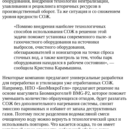
оборудования, внедрения технологии нейтрализации,
улавливания и рециклинга вторичных ресурсов в
производственный оборот. Та же ситуация и со снижением
уровня вредности СОЖ.
«Помимо внедрения наиболее технологичных
способов использования СОЖ в решении этой
задачи поможет установка современного пыле- и
газоочистного оборудования на источники
выбросов, очистного оборудования,
обеззараживателей и ионизаторов на точки сброса
сточных вод, а также контроль за тем, чтобы парк
оборудования находился в рабочем состоянии», —
сообщила Кристина Карамышина.
Некоторые компании предлагают универсальные разработки
для переработки и утилизации уже отработанных СОЖ.
Например, НПО «БиоМикроГели» предлагают решение на
основе коагулянта Биомикрогели® BMG-P2, которое поможет
уменьшить количество образующихся отходов, будет разлагать
СОЖ без дополнительного нагревания системы, снизит
эмиссию парниковых и избавит от запаха деструктивных
газов. Поэтому после разделения водомасляной смеси
очищенную воду можно вернуть в технологический цикл и
использовать повторно. Что касается осадка, то он имеет