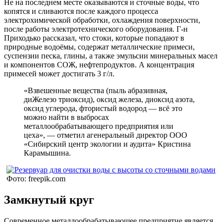
Не на последнем месте оказываются и сточные воды, что
копятся и сливаются после каждого процесса
электрохимической обработки, охлаждения поверхности,
после работы электротехнического оборудования. Г-н
Приходько рассказал, что стоки, которые попадают в
природные водоёмы, содержат металлические примеси,
суспензии песка, глины, а также эмульсии минеральных масел
и компонентов СОЖ, нефтепродуктов. А концентрация
примесей может достигать 3 г/л.
«Взвешенные вещества (пыль абразивная,
диЖелезо триоксид), оксид железа, диоксид азота,
оксид углерода, фтористый водород — всё это
можно найти в выбросах
металлообрабатывающего предприятия или
цеха», — отметил агенеральный директор ООО
«Сибирский центр экологии и аудита» Кристина
Карамышина.
Фото: freepik.com
Замкнутый круг
Современное металлообрабатывающее предприятие является