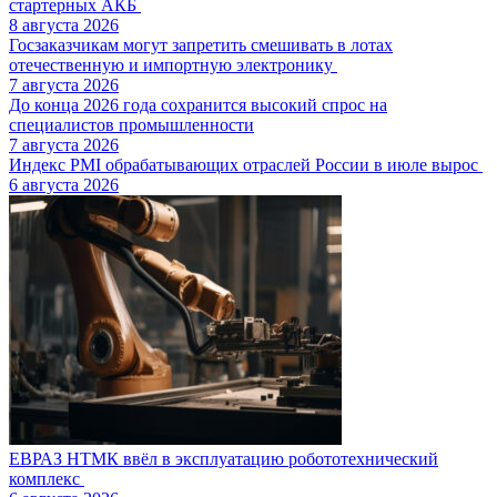
стартерных АКБ
8 августа 2026
Госзаказчикам могут запретить смешивать в лотах
отечественную и импортную электронику
7 августа 2026
До конца 2026 года сохранится высокий спрос на
специалистов промышленности
7 августа 2026
Индекс PMI обрабатывающих отраслей России в июле вырос
6 августа 2026
ЕВРАЗ НТМК ввёл в эксплуатацию робототехнический
комплекс