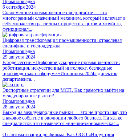
Промплощадка
6 сентября 2024
Современное промышленное предприятие — это
многогранный слаженный механизм, который включает в
себя множество различных процессов, цехов и хозяйств,
функционал...
Цифровая трансформация промышленности: отраслевая
специфика и господдержка
Промплощадка
29 августа 2024
В ходе сессии «Цифровое ускорение промышленности:
роботизация, искусственный интеллект, безлюдные
производства» на форуме «Иннопром-2024» директор
департамента...
Экспортные стратегии для МСП. Как грамотно выйти на
международные рынки?
Промплощадка
28 августа 2024
Выход на международные рынки — это не просто шаг, это
знаковое событие в эволюции любого бизнеса. На языке
специалистов это называется «внешнеэкономическая...
От автоматизации до фильма. Как ООО «Индустрия