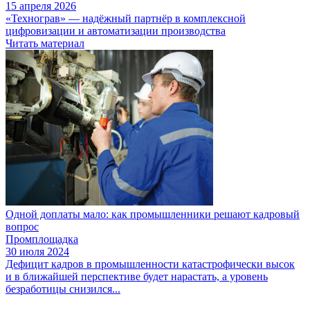
15 апреля 2026
«Технограв» — надёжный партнёр в комплексной
цифровизации и автоматизации производства
Читать материал
Одной доплаты мало: как промышленники решают кадровый
вопрос
Промплощадка
30 июля 2024
Дефицит кадров в промышленности катастрофически высок
и в ближайшей перспективе будет нарастать, а уровень
безработицы снизился...