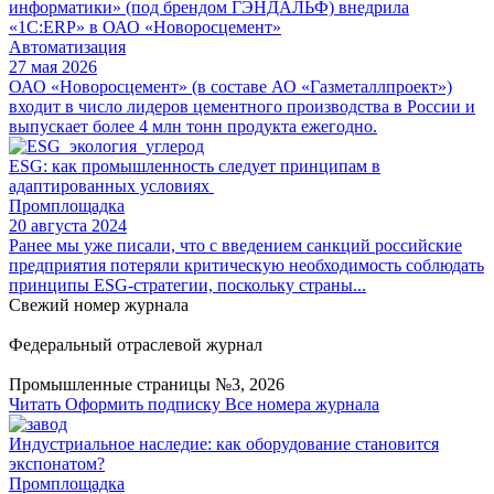
информатики» (под брендом ГЭНДАЛЬФ) внедрила
«1С:ERP» в ОАО «Новоросцемент»
Автоматизация
27 мая 2026
ОАО «Новоросцемент» (в составе АО «Газметаллпроект»)
входит в число лидеров цементного производства в России и
выпускает более 4 млн тонн продукта ежегодно.
ESG: как промышленность следует принципам в
адаптированных условиях
Промплощадка
20 августа 2024
Ранее мы уже писали, что с введением санкций российские
предприятия потеряли критическую необходимость соблюдать
принципы ESG-стратегии, поскольку страны...
Свежий номер журнала
Федеральный отраслевой журнал
Промышленные страницы №3, 2026
Читать
Оформить подписку
Все номера журнала
Индустриальное наследие: как оборудование становится
экспонатом?
Промплощадка