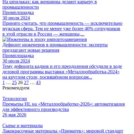
На шпильках: как женщины делают карьеру в
промышленности
Промплощадка
30 июля 2024
Принято считать, что промышленность — исключительно
мужская сфера. Тем не менее уже более 40% сотрудников
в этой отрасли в России — женщины,...
Дефицит инженеров в промышленности: эксперты
предлагают новые решения
Промплощадка
30 июля 2024
Тему дефицита кадров и его преодоления обсудили в ходе
деловой программы выставки «Металлообработка‑2024»
на круглом столе, посвящённом вопросам...
Пагинация
1
…
25
26
27
…
43
Рекомендуем
записей
Технологии
Премьеры HL на «Металлообработке-2026»: автоматизация
для эффективного производства
26 мая 2026
Сырье и материалы
Лакокрасочные материалы «Приматек»: мировой стандарт