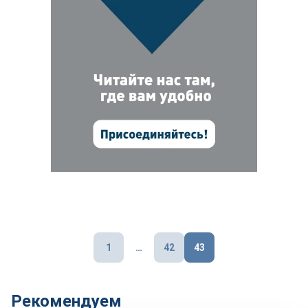
Пагинация
1
…
42
43
записей
Рекомендуем