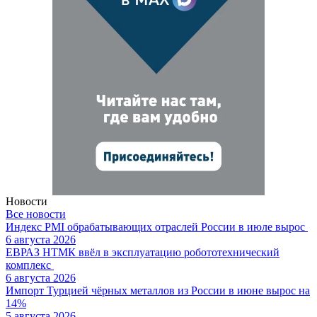
Новости
Все новости
Индекс PMI обрабатывающих отраслей России в июле вырос
6 августа 2026
ЕВРАЗ НТМК ввёл в эксплуатацию робототехнический
комплекс
6 августа 2026
Импорт Турцией чёрных металлов из России в июне вырос на
14%
5 августа 2026