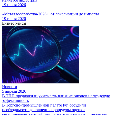
меняется индустрия
19 июня 2026
«Металлообработка-2026»: от локализации до импорта
19 июня 2026
Бизнес-кейсы
Новости
5 апреля 2026
В ТПП предложили учитывать влияние законов на трудовую
эффективность
В Торгово-промышленной палате РФ обсудили
необходимость дополнения процедуры оценки
регулирующего воздействия новым критерием — анализом