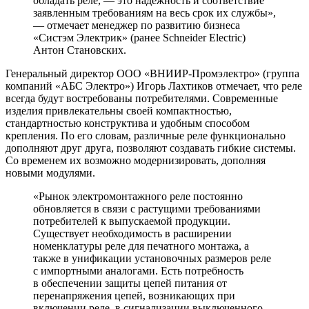
обладать реле, — это надёжность и соответствие
заявленным требованиям на весь срок их службы»,
— отмечает менеджер по развитию бизнеса
«Систэм Электрик» (ранее Schneider Electric)
Антон Становских.
Генеральный директор ООО «ВНИИР-Промэлектро» (группа
компаний «АБС Электро») Игорь Лахтиков отмечает, что реле
всегда будут востребованы потребителями. Современные
изделия привлекательны своей компактностью,
стандартностью конструктива и удобным способом
крепления. По его словам, различные реле функционально
дополняют друг друга, позволяют создавать гибкие системы.
Со временем их возможно модернизировать, дополняя
новыми модулями.
«Рынок электромонтажного реле постоянно
обновляется в связи с растущими требованиями
потребителей к выпускаемой продукции.
Существует необходимость в расширении
номенклатуры реле для печатного монтажа, а
также в унификации установочных размеров реле
с импортными аналогами. Есть потребность
в обеспечении защиты цепей питания от
перенапряжения цепей, возникающих при
включении реле, в сигнализации выключенного