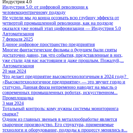
Индустрия 4.0
Индустрия 5.0: от цифровой революции к
человекоцентричному подходу
Не успели мы до конца осознать всю глубину эффекта от
четвертой промышленной революции, как на подходе
оказался уже новый этап цифровизации — Индустрия 5.0
Автоматизация
7 февраля 2025
Единое цифровое пространство предприятия
Многие фантастические фильмы о будущем были сняты
достаточно давно, так что события, представленные в них,
уже стали для нас настоящим и даже прошлым. Пожалуй,...
Автоматизация
20 мая 2024
Что делает предприятие высокотехнологичным в 2024 году?
«Высокотехнологичное предприятие» — это звучит гордо и
статусно. Данная фраза непременно наводит на мысль о
современных промышленных роботах, искусственном...
Промплощадка
3 мая 2024
Тотальный контроль: кому нужны системы мониторинга
сварки?
Одним из главных звеньев в металлообработке является
сварочное производство. Его структура, применяемые
технологи и оборудование, подходы к процессу менялись в...