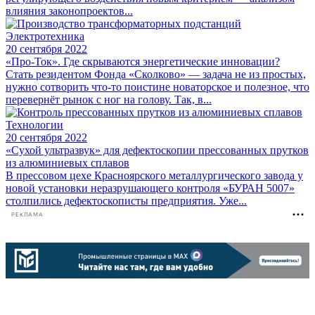
влияния законопроектов...
Электротехника
20 сентября 2022
«Про-Ток». Где скрываются энергетические инновации?
Стать резидентом Фонда «Сколково» — задача не из простых,
нужно сотворить что-то поистине новаторское и полезное, что
перевернёт рынок с ног на голову. Так, в...
Технологии
20 сентября 2022
«Сухой ультразвук» для дефектоскопии прессованных прутков
из алюминиевых сплавов
В прессовом цехе Красноярского металлургического завода у
новой установки неразрушающего контроля «БУРАН 5007»
столпились дефектоскописты предприятия. Уже...
РЕКЛАМА