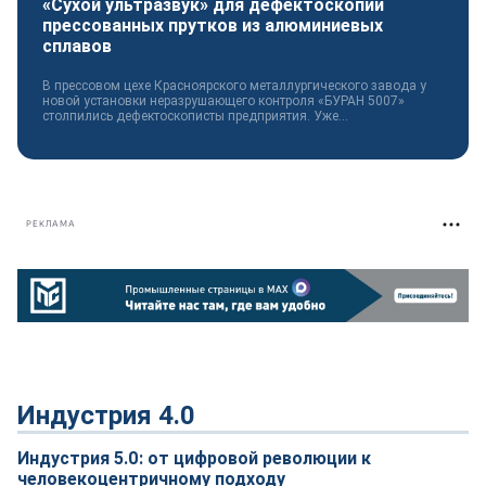
«Сухой ультразвук» для дефектоскопии
прессованных прутков из алюминиевых
сплавов
В прессовом цехе Красноярского металлургического завода у
новой установки неразрушающего контроля «БУРАН 5007»
столпились дефектоскописты предприятия. Уже...
РЕКЛАМА
Индустрия 4.0
Индустрия 5.0: от цифровой революции к
человекоцентричному подходу