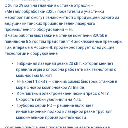
Erid: F7NfYUJCUneRJUArWj98
С 26 по 29 мая на главной выставке отрасли —
«Металлообработка-2025» посетители и участники
мероприятия смогут ознакомиться с продукцией одного из
ведущих китайских производителей лазерного
промышленного оборудования — HL.
В часы работы выставки на стенде компании 82С50 в
павильоне 8.2 гостям представят 4 эксклюзивные премьеры.
Так, впервые в России HL продемонстрирует следующие
технологии и оборудование:
Гибридная лазерная резка 20 кВт, которая меняет
правила игры и способна работать как технология с
мощностью 60 кВт.
HF Expert 12 кВт — один из самых быстрых станков в
мире с новой компоновкой All Inside.
Компактный электромеханический пресс с ЧПУ.
Скорость гибки увеличили на 40%.
Труборез серии PD — решение включает
инновационный подход к лазерной резке труб для
максимальной производительности.
Компания приглашает посетителей увидеть новинки в