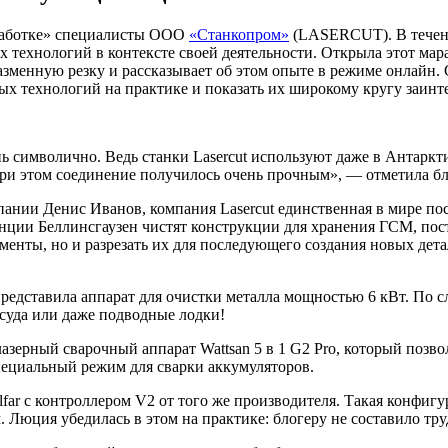
работке» специалисты ООО
«Станкопром»
(LASERCUT). В течение
 технологий в контексте своей деятельности. Открыла этот ма
азменную резку и рассказывает об этом опыте в режиме онлайн. 
вых технологий на практике и показать их широкому кругу заин
ь символично. Ведь станки Lasercut используют даже в Антаркт
ри этом соединение получилось очень прочным», — отметила бл
нии Денис Иванов, компания Lasercut единственная в мире пост
нции Беллинсгаузен чистят конструкции для хранения ГСМ, пост
лементы, но и разрезать их для последующего создания новых дет
редставила аппарат для очистки металла мощностью 6 кВт. По с
суда или даже подводные лодки!
ерный сварочный аппарат Wattsan 5 в 1 G2 Pro, который позвол
специальный режим для сварки аккумуляторов.
lfar с контроллером V2 от того же производителя. Такая конфиг
. Люция убедилась в этом на практике: блогеру не составило тру