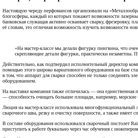
Настоящую череду перфомансов организовали на «Металлооб
блогосферы, каждый из которых покажет возможности лазерных
банковская служащая активно осваивает сварку, фрезеровку, пл
её словам, это отличная возможность изучить возможности но
«На мастер-классе мы делали фигурку пингвина, что очен
скрепляющие детали фигурки, практически незаметны. П
Действительно, как подтвердил исполнительный директор компа
помощью этого широко вариативного оборудования на базе ста
в том, что аппарат для сварки способен не только соединять э
оборудованием.
На выставке компания также отличилась — она единственная п
— способность очищать большие площади, например, морские 
Люция на мастер-классе использовала многофункциональный лаз
сварочного шва, резку и очистку поверхности, а также имеет 
В составе оборудования использовался сварочный пистолет Rai
приступить к работе буквально через час обучения с инженером