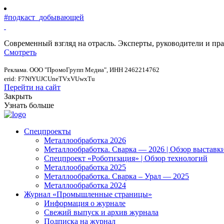
#подкаст_добывающей
Современный взгляд на отрасль. Эксперты, руководители и п
Смотреть
Реклама. ООО "ПромоГрупп Медиа", ИНН 2462214762
erid: F7NfYUJCUneTVxVUwxTu
Перейти на сайт
Закрыть
Узнать больше
Спецпроекты
Металлообработка 2026
Металлообработка. Сварка — 2026 | Обзор выставк
Спецпроект «Роботизация» | Обзор технологий
Металлообработка 2025
Металлообработка. Сварка – Урал — 2025
Металлообработка 2024
Журнал «Промышленные страницы»
Информация о журнале
Свежий выпуск и архив журнала
Подписка на журнал