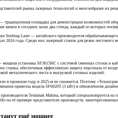
ставителей рынка лазерных технологий и многообразие их решен
— традиционная площадка для демонстрации возможностей обору
я заняла в соседних залах два стенда, каждый из которых посв
нки Senfeng Laser — китайского производителя обрабатывающего
ах 2024 года. Среди них лазерный станок для резки листового
 — мощная установка SF3015HC с системой сменных столов и ка
ну станка, обеспечивая эффективную защиту персонала от возде
зкой металлического листа и выгрузкой готовых изделий.
али в прошлом году, в 2025-м не снижается. Поэтому «Техногра
мпания привезла модель SF6020Т (3 кВт) в обновлённом дизайне
 производителя Teslamak Makina, который специализируется на 
 Но на её примере представители производств, заинтересованны
станут ещё мощнее