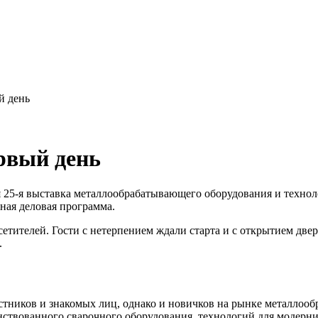
й день
рвый день
ая 25-я выставка металлообрабатывающего оборудования и техно
ная деловая программа.
сетителей. Гости с нетерпением ждали старта и с открытием две
.
тников и знакомых лиц, однако и новичков на рынке металлообр
нствованного сварочного оборудования, технологий для модерн