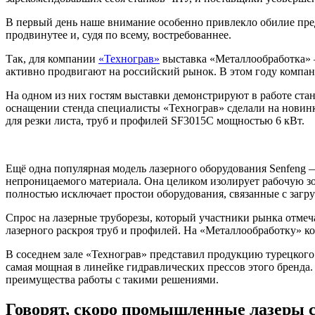
В первый день наше внимание особенно привлекло обилие пред
продвинутее и, судя по всему, востребованнее.
Так, для компании
«Технограв»
выставка «Металлообработка» 
активно продвигают на российский рынок. В этом году компани
На одном из них гостям выставки демонстрируют в работе ста
оснащении стенда специалисты «Технограв» сделали на новинк
для резки листа, труб и профилей SF3015C мощностью 6 кВт.
Ещё одна популярная модель лазерного оборудования Senfeng
непроницаемого материала. Она целиком изолирует рабочую зо
полностью исключает простои оборудования, связанные с загру
Спрос на лазерные труборезы, который участники рынка отмеч
лазерного раскроя труб и профилей. На «Металлообработку» ко
В соседнем зале «Технограв» представил продукцию турецкого
самая мощная в линейке гидравлических прессов этого бренда.
преимущества работы с такими решениями.
Говорят, скоро промышленные лазеры 