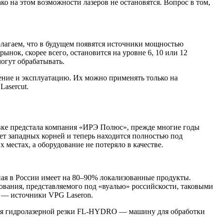
ко на этом возможности лазеров не остановятся. Вопрос в том,
олагаем, что в будущем появятся источники мощностью
ынок, скорее всего, остановится на уровне 6, 10 или 12
могут обрабатывать.
ение и эксплуатацию. Их можно применять только на
asercut.
тавке предстала компания «ИРЭ Полюс», прежде многие годы
ет западных корней и теперь находится полностью под
 местах, а оборудование не потеряло в качестве.
ная в России имеет на 80–90% локализованные продукты.
ования, представляемого под «вуалью» российскости, таковыми
ь — источники VPG Laseron.
 для гидролазерной резки FL-HYDRO — машину для обработки