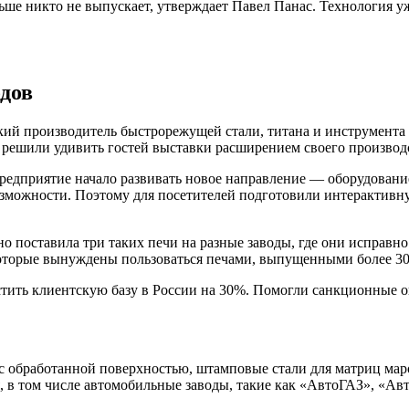
ьше никто не выпускает, утверждает Павел Панас. Технология у
дов
ский производитель быстрорежущей стали, титана и инструме
ы решили удивить гостей выставки расширением своего производ
едприятие начало развивать новое направление — оборудование
возможности. Поэтому для посетителей подготовили интерактивну
 поставила три таких печи на разные заводы, где они исправно
оторые вынуждены пользоваться печами, выпущенными более 30 
астить клиентскую базу в России на 30%. Помогли санкционные о
с обработанной поверхностью, штамповые стали для матриц мар
, в том числе автомобильные заводы, такие как «АвтоГАЗ», «