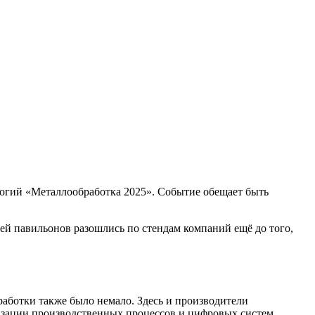
логий «Металлообработка 2025». Событие обещает быть
рей павильонов разошлись по стендам компаний ещё до того,
аботки также было немало. Здесь и производители
изации производственных процессов и цифровых систем.