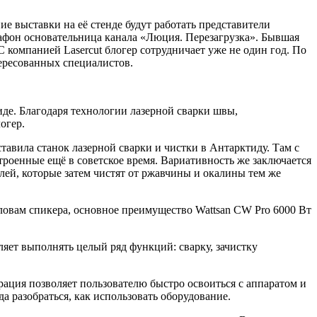
 выставки на её стенде будут работать представители
рафон основательница канала «Люция. Перезагрузка». Бывшая
С компанией Lasercut блогер сотрудничает уже не один год. По
тересованных специалистов.
иде. Благодаря технологии лазерной сварки швы,
огер.
авила станок лазерной сварки и чистки в Антарктиду. Там с
роенные ещё в советское время. Вариативность же заключается
алей, которые затем чистят от ржавчины и окалины тем же
ловам спикера, основное преимущество Wattsan CW Pro 6000 Вт
яет выполнять целый ряд функций: сварку, зачистку
урация позволяет пользователю быстро освоиться с аппаратом и
да разобраться, как использовать оборудование.