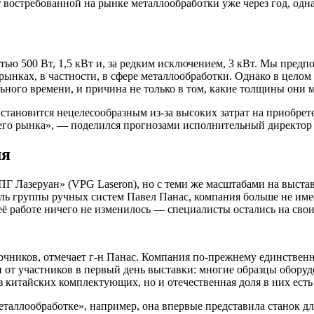
 востребованной на рынке металлообработки уже через год, одна
ью 500 Вт, 1,5 кВт и, за редким исключением, 3 кВт. Мы предп
ынках, в частности, в сфере металлообработки. Однако в целом р
ьного времени, и причина не только в том, какие толщины они 
становится нецелесообразным из-за высоких затрат на приобрет
его рынка», — поделился прогнозами исполнительный директор L
мя
«ВПГ Лазеруан» (VPG Laseron), но с теми же масштабами на выс
тель группы ручных систем Павел Панас, компания больше не име
её работе ничего не изменилось — специалисты остались на своих
точников, отмечает г-н Панас. Компания по-прежнему единствен
от участников в первый день выставки: многие образцы оборуд
из китайских комплектующих, но и отечественная доля в них ест
еталлообработке», например, она впервые представила станок