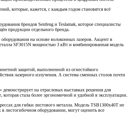
ий, которые, кажется, с каждым годом становятся всё
дования брендов Senfeng и Teslamak, которое специалисты
ящён продукции отдельного бренда.
 оборудования на основе волоконных лазеров. Акцент в
 металла SF3015N мощностью 3 кВт и комбинированная модель
бинетной защитой, выполненной из огнестойкого
йствия лазерного излучения. А система сменных столов почти
в» демонстрирует на отраслевых выставках решения для
, которая стала более эргономичной и удобной в эксплуатации.
прессах для гибки листового металла. Модель TSB1300x40Т не
х в листогибочном оборудовании, могут оценить все