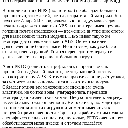
TPU (термопластичный полиуретан) и PEI (полиэфиримид).
В отличие от них HIPS (полистирол) не обладает большой
прочностью, это мягкий, почти декоративный материал. Как
поясняет Андрей Исаков, изначально он задумывался для
печати поддержек пластика ABS на принтере, имеющем две
головки печати (поддержки — временные внутренние опоры
для нависающих частей модели). HIPS имеет такую же
температуру сплавления, как и ABS. Он не токсичен,
долговечен и не боится влаги. Но при этом, как уже было
сказано, очень хрупкий: боится перепадов температур и
ультрафиолета, не переносит больших нагрузок.
А вот PETG (полиэтилентрефталой), напротив, очень
прочный и надёжный пластик, не уступающий по этим
характеристикам ABS. К тому же практически не даёт усадки,
за счёт чего из него получаются высокоточные модели.
Обладает отличным межслойным спеканием, очень
эластичен, не боится воды, ультрафиолета, перепадов
температур и воздействия химии. Нечувствителен к нагреву,
имеет большую ударопрочность. Не токсичен, подходит для
изготовления детских игрушек и может применяться в
пищевой промышленности. Однако для работы с ним нужны
специфические навыки печати, поскольку PETG очень плохо
обрабатывается механически и с трудом поддаётся