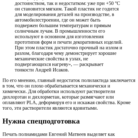
достоинством, так и недостатком: уже при +50 °С
он становится мягким. Такой пластик не годится
для моделирования деталей на производстве, в
автомобилестроении, где он может быть
подвержен большим температурам и прямым
солнечным лучам. В промышленности его
используют в основном для изготовления
прототипов форм и печати декоративных изделий.
При этом пластик достаточно прочный на излом и
разлом, благодаря чему демонстрирует хорошие
механические свойства в узлах, не
подвергающихся нагреву», — раскрывает
тонкости Андрей Исаков.
По его мнению, главный недостаток полилактида заключается
в том, что он плохо обрабатывается механически и
химически. Для обработки используют растворители
дихлорэтан и дихлорметан, которые размягчают или
оплавляют PLA, деформируя его и искажая свойства. Кроме
того, эти растворители являются ядовитыми.
Нужна спецподготовка
Печать полиамидами Евгений Матвеев выделяет как