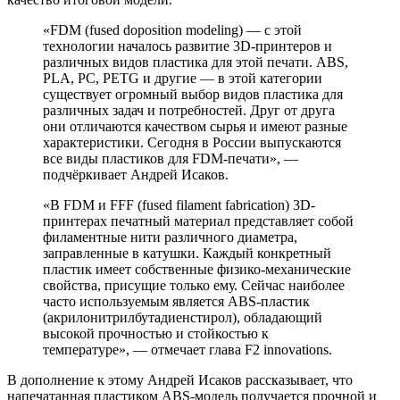
«FDM (fused doposition modeling) — с этой
технологии началось развитие 3D-принтеров и
различных видов пластика для этой печати. ABS,
PLA, PC, PETG и другие — в этой категории
существует огромный выбор видов пластика для
различных задач и потребностей. Друг от друга
они отличаются качеством сырья и имеют разные
характеристики. Сегодня в России выпускаются
все виды пластиков для FDM-печати», —
подчёркивает Андрей Исаков.
«В FDM и FFF (fused filament fabrication) 3D-
принтерах печатный материал представляет собой
филаментные нити различного диаметра,
заправленные в катушки. Каждый конкретный
пластик имеет собственные физико-механические
свойства, присущие только ему. Сейчас наиболее
часто используемым является ABS-пластик
(акрилонитрилбутадиенстирол), обладающий
высокой прочностью и стойкостью к
температуре», — отмечает глава F2 innovations.
В дополнение к этому Андрей Исаков рассказывает, что
напечатанная пластиком ABS-модель получается прочной и