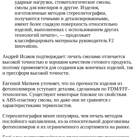
ударные нагрузки, стоматологические смолы,
смолы для ювелиров и другие. Изделия,
изготовленные методом стереолитографии,
получаются точными и детализированными,
имеют более гладкую поверхность относительно
изделий, выполненных с использованием других
технологий печати», — продолжает
классифицировать материалы руководитель F2
innovations.
Андрей Исаков подтверждает: печать смолами отличается
высокой точностью и хорошим качеством готового продукта,
поэтому применяется для создания как конечных изделий, так
и прессформ высокой точности.
Евгений Матвеев уточняет, что по прочности изделия из
фотополимеров уступают деталям, сделанным по FDM/FFF-
технологии. Существуют некоторые близкие по свойствам
к ABS-пластику смолы, но даже они не сравнятся с
характеристиками термопластов.
Стереолитография менее популярна, чем печать методом
послойного наплавления, из-за относительной дороговизны
фотополимеров и их ограниченного ассортимента на рынке.