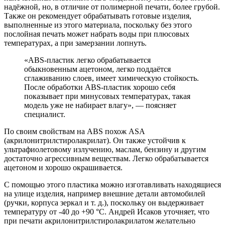
надёжной, но, в отличие от полимерной печати, более грубой.
Также он рекомендует обрабатывать готовые изделия,
выполненные из этого материала, поскольку без этого
послойная печать может набрать воды при плюсовых
температурах, а при замерзании лопнуть.
«ABS-пластик легко обрабатывается
обыкновенным ацетоном, легко поддаётся
сглаживанию слоев, имеет химическую стойкость.
После обработки ABS-пластик хорошо себя
показывает при минусовых температурах, такая
модель уже не набирает влагу», — поясняет
специалист.
По своим свойствам на ABS похож ASA
(акрилонитрилстиролакрилат). Он также устойчив к
ультрафиолетовому излучению, маслам, бензину и другим
достаточно агрессивным веществам. Легко обрабатывается
ацетоном и хорошо окрашивается.
С помощью этого пластика можно изготавливать находящиеся
на улице изделия, например внешние детали автомобилей
(ручки, корпуса зеркал и т. д.), поскольку он выдерживает
температуру от -40 до +90 °С. Андрей Исаков уточняет, что
при печати акрилонитрилстиролакрилатом желательно