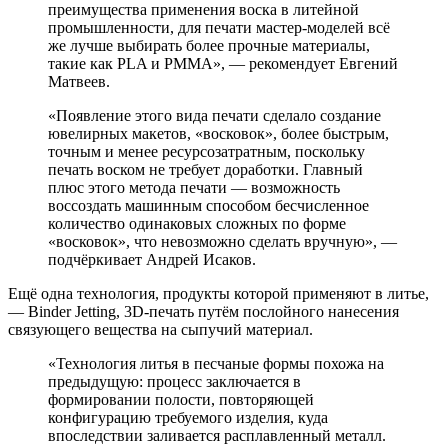
преимущества применения воска в литейной
промышленности, для печати мастер-моделей всё
же лучше выбирать более прочные материалы,
такие как PLA и PMMA», — рекомендует Евгений
Матвеев.
«Появление этого вида печати сделало создание
ювелирных макетов, «восковок», более быстрым,
точным и менее ресурсозатратным, поскольку
печать воском не требует доработки. Главный
плюс этого метода печати — возможность
воссоздать машинным способом бесчисленное
количество одинаковых сложных по форме
«восковок», что невозможно сделать вручную», —
подчёркивает Андрей Исаков.
Ещё одна технология, продукты которой применяют в литье,
— Binder Jetting, 3D-печать путём послойного нанесения
связующего вещества на сыпучий материал.
«Технология литья в песчаные формы похожа на
предыдущую: процесс заключается в
формировании полости, повторяющей
конфигурацию требуемого изделия, куда
впоследствии заливается расплавленный металл.