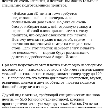
печати он очень капризен, и печатать им можно только на
специально подготовленном принтере.
«Нейлон для 3D-печати тоже требуется
подготовленный — инженерный, со
специальными добавками. Но даже он очень
быстро набирает влагу, даёт огромную усадку, а
первичный слой плохо приклеивается к столу
принтера, что создаёт сложности при печати.
Поэтому печатать нужно в нагретой, вернее — в
постоянно нагреваемой камере на специальном
столе. Если этот пластик набирает влагу, печатать
им невозможно — модели будут рассыпаться», —
делится подробностями Андрей Исаков.
При всех недостатках этот пластик имеет одно неоспоримое
достоинство — высокую прочность. Он имеет замечательное
межслойное сплавление и выдерживает температуру до 120
°С. Использовать его можно для печати шестерёнок, втулок,
различных шнеков и других объектов, подвергающихся
большой нагрузке и износу.
Другой вид пластика, требующий специфических навыков
печати, — SBS (стиролбутадиенстирол), который
производители зачастую маркируют как Watson. Он легко
обрабатывается сольвентом, имеет хорошие характеристики