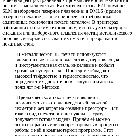
Ещё одна распространённая в промышленности технология
печати — металлическая. Как уточняет глава F2 innovations,
SLM (выборочное лазерное плавление) и DMLS (прямое
лазерное спекание) — две наиболее востребованные
аддитивные технологии печати металлом. В принтерах,
работающих по таким технологиям, используется лазер для
спекания или выборочного плавления частиц металлического
порошка, который связывает их вместе и превращает в
печатные слои.
«В металлической 3D-печати используются
алюминиевые и титановые сплавы, нержавеющая
и инструментальная сталь, никелевые и кобальт-
хромовые суперсплавы. Последние обладают
высокой твёрдостью и термостойкостью, что
определяет их достаточно высокую стоимость», —
поясняет г-н Матвеев.
«Преимуществом такой печати является
возможность изготовления деталей сложной
геометрии без затрат на создание прессформ. Для
такого вида печати они не нужны — сразу
получается готовая модель. Причём её можно
легко исправить или скорректировать в процессы
работы с ней в компьютерной программе. Этот
метод печати позволяет создавать мелкосерийную