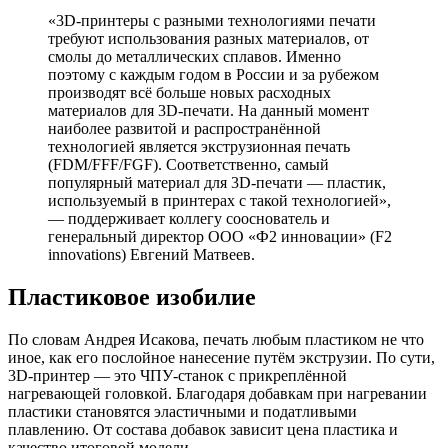
«3D-принтеры с разными технологиями печати
требуют использования разных материалов, от
смолы до металлических сплавов. Именно
поэтому с каждым годом в России и за рубежом
производят всё больше новых расходных
материалов для 3D-печати. На данный момент
наиболее развитой и распространённой
технологией является экструзионная печать
(FDM/FFF/FGF). Соответственно, самый
популярный материал для 3D-печати — пластик,
используемый в принтерах с такой технологией»,
— поддерживает коллегу сооснователь и
генеральный директор ООО «Ф2 инновации» (F2
innovations) Евгений Матвеев.
Пластиковое изобилие
По словам Андрея Исакова, печать любым пластиком не что
иное, как его послойное нанесение путём экструзии. По сути,
3D-принтер — это ЧПУ-станок с прикреплённой
нагревающей головкой. Благодаря добавкам при нагревании
пластики становятся эластичными и податливыми
плавлению. От состава добавок зависит цена пластика и
качество итоговой модели.