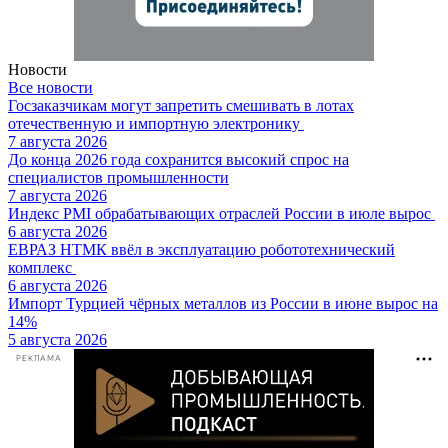
Новости
Все новости
Госзаказчикам могут запретить смешивать в лотах
отечественную и импортную электронику
7 августа 2026
До конца 2026 года сохранится высокий спрос на
специалистов промышленности
7 августа 2026
Индекс PMI обрабатывающих отраслей России в июле вырос
6 августа 2026
ЕВРАЗ НТМК ввёл в эксплуатацию робототехнический
комплекс
6 августа 2026
Импорт Турцией чёрных металлов из России в июне вырос на
14%
5 августа 2026
РЕКЛАМА