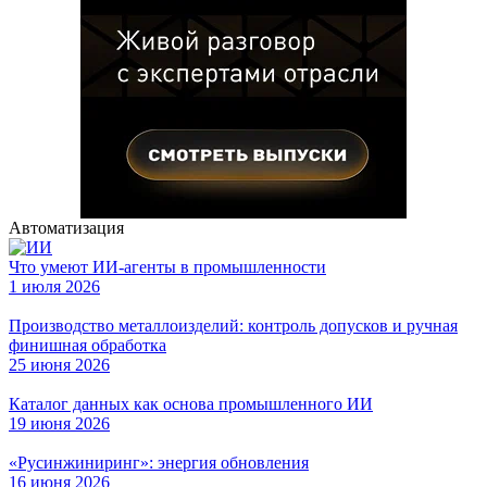
Автоматизация
Что умеют ИИ-агенты в промышленности
1 июля 2026
Производство металлоизделий: контроль допусков и ручная
финишная обработка
25 июня 2026
Каталог данных как основа промышленного ИИ
19 июня 2026
«Русинжиниринг»: энергия обновления
16 июня 2026